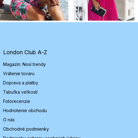
Z
á
p
ä
t
London Club A-Z
i
Magazín: Nosí trendy
e
Vrátenie tovaru
Doprava a platby
Tabuľka veľkostí
Fotorecenzie
Hodnotenie obchodu
O nás
Obchodné podmienky