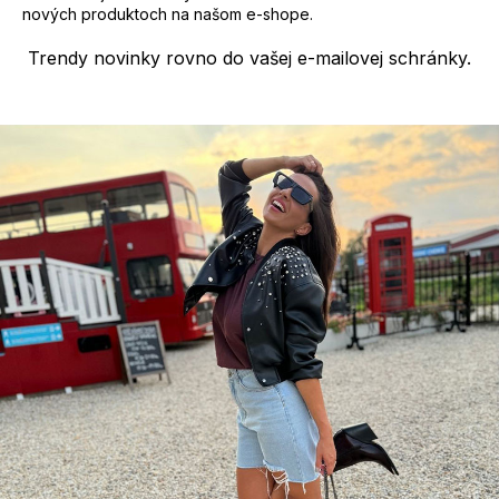
p
nových produktoch na našom e-shope.
i
s
Trendy novinky rovno do vašej e-mailovej schránky.
u