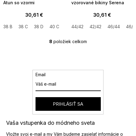
Atun so vzormi
vzorované bikiny Serena
30,61 €
30,61 €
38 B
38 C
38 D
40 C
40 D
44/42
42 C
42/42
42 D
46/44
42 E
46/4
8
položiek celkom
O
v
l
á
d
a
Email
c
i
e
p
r
PRIHLÁSIŤ SA
v
k
y
Vaša vstupenka do módneho sveta
v
ý
Vložte svoj e-mail a my Vám budeme zasielať informácie o