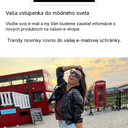
k
y
Vaša vstupenka do módneho sveta
v
ý
Vložte svoj e-mail a my Vám budeme zasielať informácie o
p
nových produktoch na našom e-shope.
i
s
Trendy novinky rovno do vašej e-mailovej schránky.
u