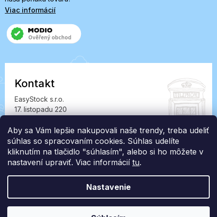
Viac informácií
Kontakt
EasyStock s.r.o.
17. listopadu 220
549 41 Červený Kostelec
IČ: 07727402, DIČ: CZ07727402
Aby sa Vám lepšie nakupovali naše trendy, treba udeliť
súhlas so spracovaním cookies. Súhlas udelíte
info@londonclub.sk
kliknutím na tlačidlo "súhlasím", alebo si ho môžete v
nastavení upraviť. Viac informácií
tu
.
Nastavenie
Vytvoril Shoptet Premium