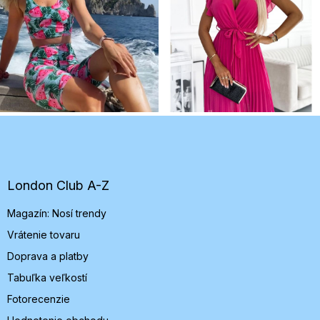
Z
á
p
ä
t
London Club A-Z
i
Magazín: Nosí trendy
e
Vrátenie tovaru
Doprava a platby
Tabuľka veľkostí
Fotorecenzie