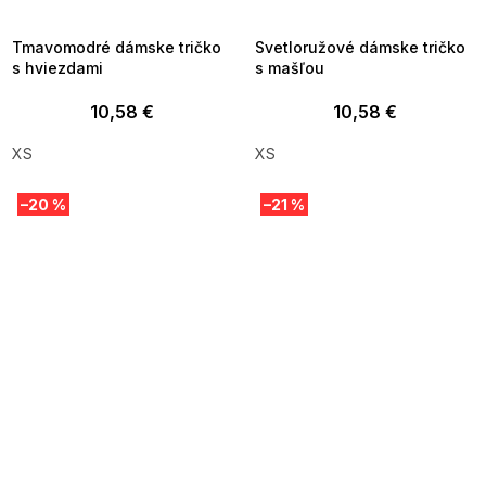
8-04-09:01,2026-08-10-
08-04-09:01,2026-08-10-
09:00
09:00
Tmavomodré dámske tričko
Svetloružové dámske tričko
s hviezdami
s mašľou
10,58 €
10,58 €
XS
XS
–20 %
–21 %