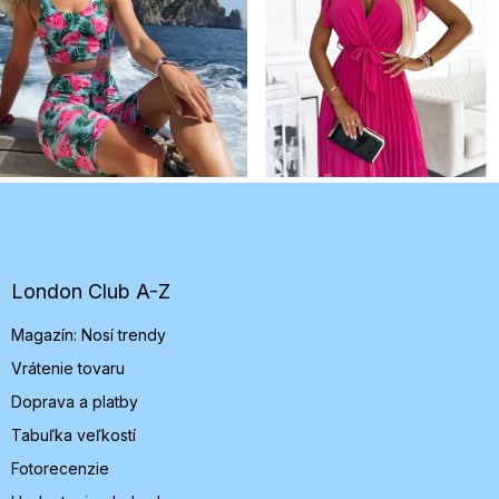
Z
á
p
ä
t
London Club A-Z
i
Magazín: Nosí trendy
e
Vrátenie tovaru
Doprava a platby
Tabuľka veľkostí
Fotorecenzie