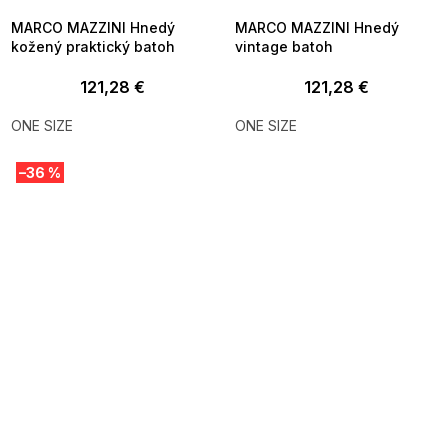
MARCO MAZZINI Hnedý
MARCO MAZZINI Hnedý
kožený praktický batoh
vintage batoh
121,28 €
121,28 €
ONE SIZE
ONE SIZE
–36 %
SUMMER SALE -35% ?