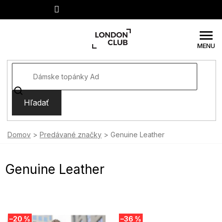
Prejsť
na
obsah
Hľadať
Domov
Predávané značky
Genuine Leather
Genuine Leather
V
–20 %
–36 %
ý