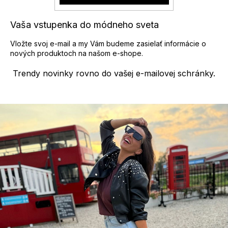
k
y
Vaša vstupenka do módneho sveta
v
ý
Vložte svoj e-mail a my Vám budeme zasielať informácie o
p
nových produktoch na našom e-shope.
i
s
Trendy novinky rovno do vašej e-mailovej schránky.
u