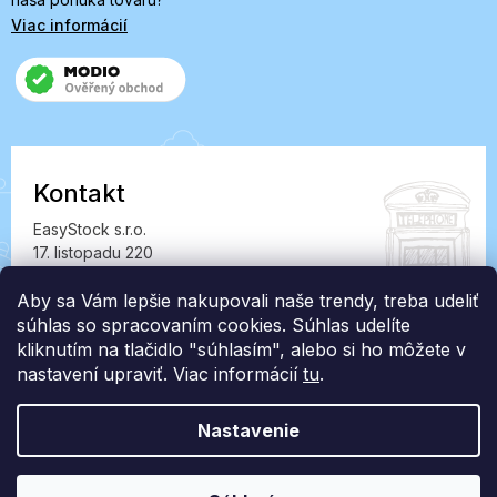
Viac informácií
Kontakt
EasyStock s.r.o.
17. listopadu 220
549 41 Červený Kostelec
Aby sa Vám lepšie nakupovali naše trendy, treba udeliť
IČ: 07727402, DIČ: CZ07727402
súhlas so spracovaním cookies. Súhlas udelíte
info@londonclub.sk
kliknutím na tlačidlo "súhlasím", alebo si ho môžete v
nastavení upraviť. Viac informácií
tu
.
Nastavenie
Vytvoril Shoptet Premium