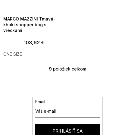
MMER35:35:EUR:P:f!2026-
8-04-09:01,2026-08-10-
09:00
MARCO MAZZINI Tmavá-
khaki shopper bag s
vreckami
103,62 €
ONE SIZE
9
položiek celkom
O
v
l
á
d
a
Email
c
i
e
p
r
PRIHLÁSIŤ SA
v