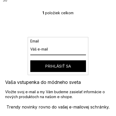
36
1
položiek celkom
O
v
l
á
d
a
Email
c
i
e
p
r
PRIHLÁSIŤ SA
v
k
y
Vaša vstupenka do módneho sveta
v
ý
Vložte svoj e-mail a my Vám budeme zasielať informácie o
p
nových produktoch na našom e-shope.
i
s
Trendy novinky rovno do vašej e-mailovej schránky.
u