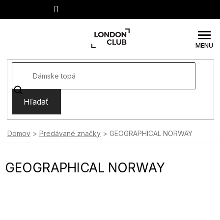
Prejsť
na
obsah
Hľadať
Domov
Predávané značky
GEOGRAPHICAL NORWAY
GEOGRAPHICAL NORWAY
V
ý