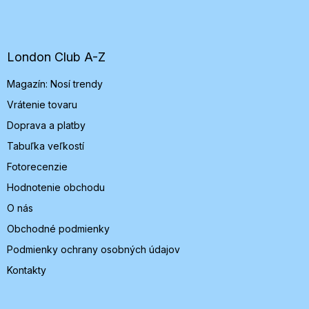
á
p
ä
t
London Club A-Z
i
Magazín: Nosí trendy
e
Vrátenie tovaru
Doprava a platby
Tabuľka veľkostí
Fotorecenzie
Hodnotenie obchodu
O nás
Obchodné podmienky
Podmienky ochrany osobných údajov
Kontakty