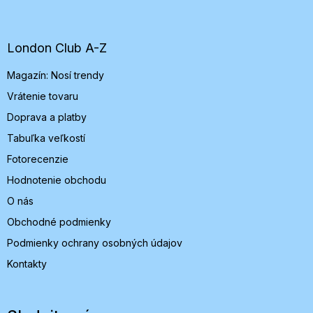
á
p
ä
t
London Club A-Z
i
Magazín: Nosí trendy
e
Vrátenie tovaru
Doprava a platby
Tabuľka veľkostí
Fotorecenzie
Hodnotenie obchodu
O nás
Obchodné podmienky
Podmienky ochrany osobných údajov
Kontakty