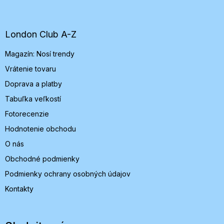
á
p
ä
t
London Club A-Z
i
Magazín: Nosí trendy
e
Vrátenie tovaru
Doprava a platby
Tabuľka veľkostí
Fotorecenzie
Hodnotenie obchodu
O nás
Obchodné podmienky
Podmienky ochrany osobných údajov
Kontakty