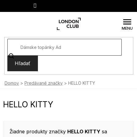
Prejsť
na
obsah
Hľadať
Domov
Predávané značky
HELLO KITTY
HELLO KITTY
Žiadne produkty značky
HELLO KITTY
sa