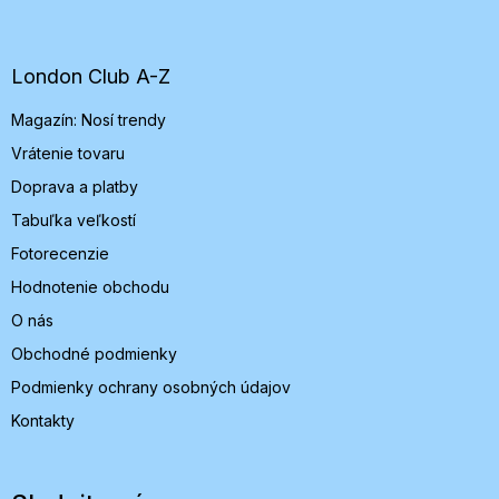
á
p
ä
t
London Club A-Z
i
Magazín: Nosí trendy
e
Vrátenie tovaru
Doprava a platby
Tabuľka veľkostí
Fotorecenzie
Hodnotenie obchodu
O nás
Obchodné podmienky
Podmienky ochrany osobných údajov
Kontakty