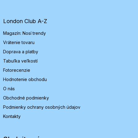
á
p
ä
t
London Club A-Z
i
Magazín: Nosí trendy
e
Vrátenie tovaru
Doprava a platby
Tabuľka veľkostí
Fotorecenzie
Hodnotenie obchodu
O nás
Obchodné podmienky
Podmienky ochrany osobných údajov
Kontakty