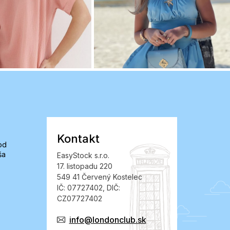
Kontakt
od
ša
EasyStock s.r.o.
17. listopadu 220
549 41 Červený Kostelec
IČ: 07727402, DIČ:
CZ07727402
info@londonclub.sk