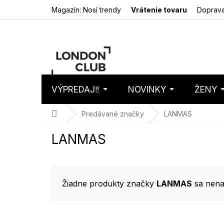
Prejsť
Magazín: Nosí trendy
Vrátenie tovaru
Doprava
na
obsah
VÝPREDAJ‼️
NOVINKY
ŽENY
Nákupný
Prázdny 
košík
Domov
Predávané značky
LANMAS
LANMAS
Žiadne produkty značky
LANMAS
sa nenašl