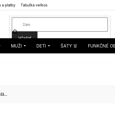
 a platby
Tabuľka veľkostí
Fotorecenzie
Hodnotenie obcho
Hľadať
MUŽI
DETI
ŠATY 👗
FUNKČNÉ OB
košík
i...