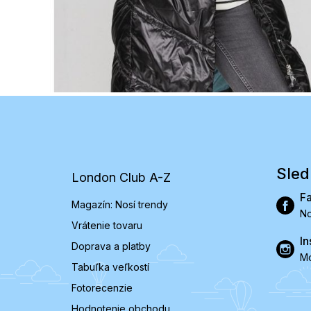
Z
á
p
ä
t
Sled
London Club A-Z
i
e
F
Magazín: Nosí trendy
No
Vrátenie tovaru
In
Doprava a platby
Mó
Tabuľka veľkostí
Fotorecenzie
Hodnotenie obchodu