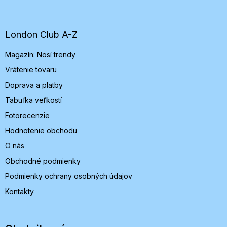
á
p
ä
t
London Club A-Z
i
Magazín: Nosí trendy
e
Vrátenie tovaru
Doprava a platby
Tabuľka veľkostí
Fotorecenzie
Hodnotenie obchodu
O nás
Obchodné podmienky
Podmienky ochrany osobných údajov
Kontakty