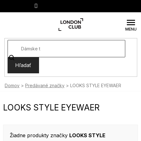
Prejsť
na
obsah
Hľadať
Domov
Predávané značky
LOOKS STYLE EYEWAER
LOOKS STYLE EYEWAER
Žiadne produkty značky
LOOKS STYLE