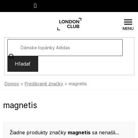
Prejsť
na
obsah
Hľadať
Domov
Predávané značky
magnetis
magnetis
Žiadne produkty značky
magnetis
sa nenašli...