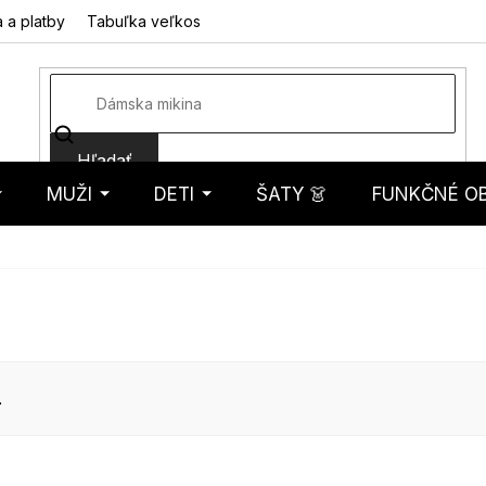
 a platby
Tabuľka veľkostí
Fotorecenzie
Hodnotenie obcho
Hľadať
MUŽI
DETI
ŠATY 👗
FUNKČNÉ OB
košík
.