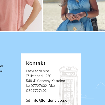
Kontakt
od
ša
EasyStock s.r.o.
17. listopadu 220
549 41 Červený Kostelec
IČ: 07727402, DIČ:
CZ07727402
info@londonclub.sk