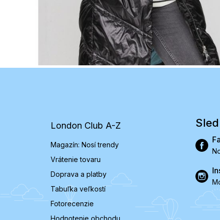
Z
á
p
ä
t
Sled
London Club A-Z
i
e
F
Magazín: Nosí trendy
No
Vrátenie tovaru
In
Doprava a platby
Mó
Tabuľka veľkostí
Fotorecenzie
Hodnotenie obchodu