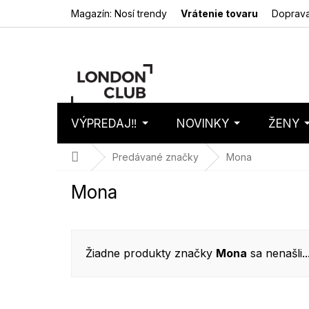
Prejsť
Magazín: Nosí trendy
Vrátenie tovaru
Doprava
na
obsah
VÝPREDAJ‼️
NOVINKY
ŽENY
Nákupný
Prázdny 
košík
Domov
Predávané značky
Mona
Mona
Žiadne produkty značky
Mona
sa nenašli..