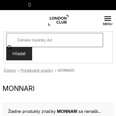
Prejsť
na
obsah
Hľadať
Domov
Predávané značky
MONNARI
MONNARI
Žiadne produkty značky
MONNARI
sa nenašli...