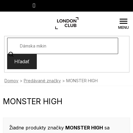
Prejsť
na
obsah
Hľadať
Domov
Predávané značky
MONSTER HIGH
MONSTER HIGH
Žiadne produkty značky
MONSTER HIGH
sa