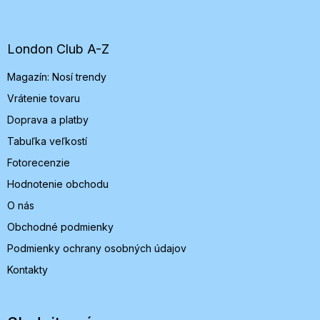
á
p
ä
t
London Club A-Z
i
Magazín: Nosí trendy
e
Vrátenie tovaru
Doprava a platby
Tabuľka veľkostí
Fotorecenzie
Hodnotenie obchodu
O nás
Obchodné podmienky
Podmienky ochrany osobných údajov
Kontakty