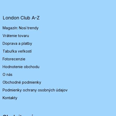
á
p
ä
t
London Club A-Z
i
Magazín: Nosí trendy
e
Vrátenie tovaru
Doprava a platby
Tabuľka veľkostí
Fotorecenzie
Hodnotenie obchodu
O nás
Obchodné podmienky
Podmienky ochrany osobných údajov
Kontakty