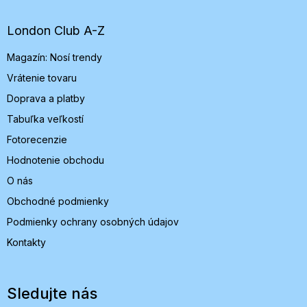
p
ä
t
London Club A-Z
i
Magazín: Nosí trendy
e
Vrátenie tovaru
Doprava a platby
Tabuľka veľkostí
Fotorecenzie
Hodnotenie obchodu
O nás
Obchodné podmienky
Podmienky ochrany osobných údajov
Kontakty
Sledujte nás