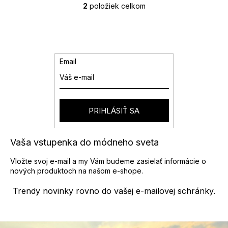
2
položiek celkom
O
v
l
á
d
a
Email
c
i
e
p
r
PRIHLÁSIŤ SA
v
k
y
Vaša vstupenka do módneho sveta
v
ý
Vložte svoj e-mail a my Vám budeme zasielať informácie o
p
nových produktoch na našom e-shope.
i
s
Trendy novinky rovno do vašej e-mailovej schránky.
u