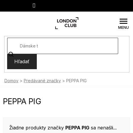
Prejsť
na
obsah
Hľadať
Domov
Predávané značky
PEPPA PIG
PEPPA PIG
Žiadne produkty značky
PEPPA PIG
sa nenašli...