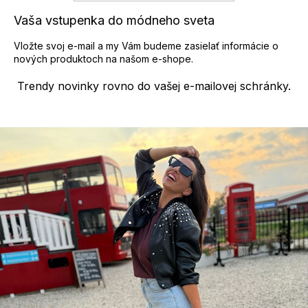
y
Vaša vstupenka do módneho sveta
v
ý
Vložte svoj e-mail a my Vám budeme zasielať informácie o
p
nových produktoch na našom e-shope.
i
s
Trendy novinky rovno do vašej e-mailovej schránky.
u