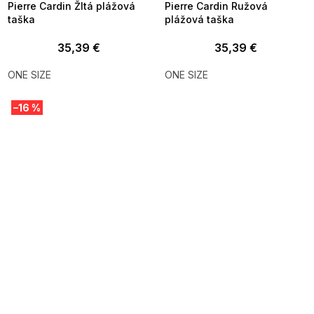
Pierre Cardin Žltá plážová
Pierre Cardin Ružová
taška
plážová taška
35,39 €
35,39 €
ONE SIZE
ONE SIZE
–16 %
SUMMER SALE -35% ?
SUMMER SALE -35% ?
MMER35:35:EUR:P:f!2026-
G_SUMMER35:35:EUR:P:f!2026-