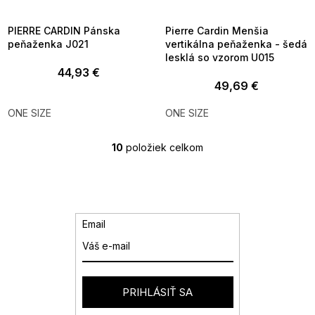
8-04-09:01,2026-08-10-
08-04-09:01,2026-08-10-
09:00
09:00
PIERRE CARDIN Pánska
Pierre Cardin Menšia
peňaženka J021
vertikálna peňaženka - šedá
lesklá so vzorom U015
44,93 €
49,69 €
ONE SIZE
ONE SIZE
10
položiek celkom
O
v
l
á
d
a
Email
c
i
e
p
r
PRIHLÁSIŤ SA
v
k