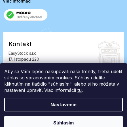
Viac informácií
Kontakt
EasyStock s.r.o.
17. listopadu 220
549 41 Červený Kostelec
Aby sa Vám lepšie nakupovali naše trendy, treba udeliť
IČ: 07727402, DIČ: CZ07727402
súhlas so spracovaním cookies. Súhlas udelíte
info@londonclub.sk
kliknutím na tlačidlo "súhlasím", alebo si ho môžete v
nastavení upraviť. Viac informácií
tu
.
Nastavenie
Vytvoril Shoptet Premium
Súhlasím
Copyright 2026
LondonClub.sk
. Všetky práva vyhradené.