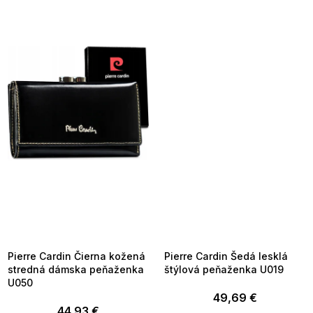
SUMMER SALE -35% ?
SUMMER SALE -35% ?
MMER35:35:EUR:P:f!2026-
G_SUMMER35:35:EUR:P:f!2026-
8-04-09:01,2026-08-10-
08-04-09:01,2026-08-10-
09:00
09:00
Pierre Cardin Čierna kožená
Pierre Cardin Šedá lesklá
stredná dámska peňaženka
štýlová peňaženka U019
U050
49,69 €
44,93 €