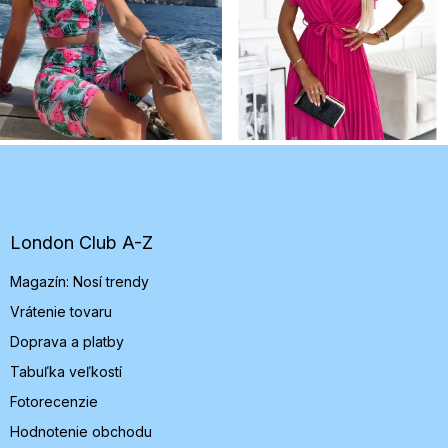
Z
á
p
ä
t
London Club A-Z
i
Magazín: Nosí trendy
e
Vrátenie tovaru
Doprava a platby
Tabuľka veľkostí
Fotorecenzie
Hodnotenie obchodu