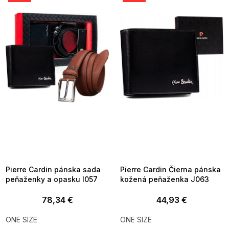
p
i
s
p
r
o
d
u
k
t
o
v
SUMMER SALE -35% ?
SUMMER SALE -35% ?
MMER35:35:EUR:P:f!2026-
G_SUMMER35:35:EUR:P:f!2026-
8-04-09:01,2026-08-10-
08-04-09:01,2026-08-10-
09:00
09:00
Pierre Cardin pánska sada
Pierre Cardin Čierna pánska
peňaženky a opasku I057
kožená peňaženka J063
78,34 €
44,93 €
ONE SIZE
ONE SIZE