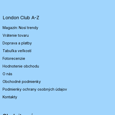
á
p
ä
t
London Club A-Z
i
Magazín: Nosí trendy
e
Vrátenie tovaru
Doprava a platby
Tabuľka veľkostí
Fotorecenzie
Hodnotenie obchodu
O nás
Obchodné podmienky
Podmienky ochrany osobných údajov
Kontakty