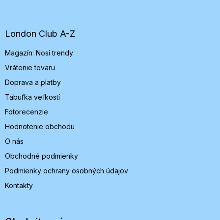
á
p
ä
t
London Club A-Z
i
Magazín: Nosí trendy
e
Vrátenie tovaru
Doprava a platby
Tabuľka veľkostí
Fotorecenzie
Hodnotenie obchodu
O nás
Obchodné podmienky
Podmienky ochrany osobných údajov
Kontakty