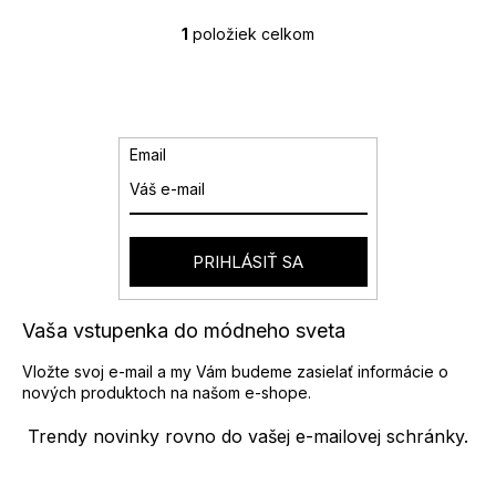
1
položiek celkom
O
v
l
á
d
a
Email
c
i
e
p
r
PRIHLÁSIŤ SA
v
k
y
Vaša vstupenka do módneho sveta
v
ý
Vložte svoj e-mail a my Vám budeme zasielať informácie o
p
nových produktoch na našom e-shope.
i
s
Trendy novinky rovno do vašej e-mailovej schránky.
u