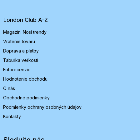
p
ä
t
London Club A-Z
i
Magazín: Nosí trendy
e
Vrátenie tovaru
Doprava a platby
Tabuľka veľkostí
Fotorecenzie
Hodnotenie obchodu
O nás
Obchodné podmienky
Podmienky ochrany osobných údajov
Kontakty
Sledujte nás