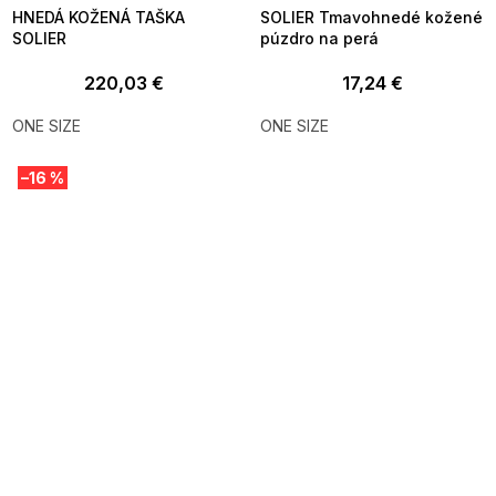
HNEDÁ KOŽENÁ TAŠKA
SOLIER Tmavohnedé kožené
SOLIER
púzdro na perá
220,03 €
17,24 €
ONE SIZE
ONE SIZE
–16 %
SUMMER SALE -35% ?
SUMMER SALE -35% ?
MMER35:35:EUR:P:f!2026-
G_SUMMER35:35:EUR:P:f!2026-