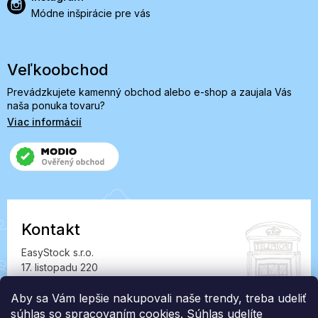
Módne inšpirácie pre vás
Veľkoobchod
Prevádzkujete kamenný obchod alebo e-shop a zaujala Vás
naša ponuka tovaru?
Viac informácií
Kontakt
EasyStock s.r.o.
17. listopadu 220
549 41 Červený Kostelec
IČ: 07727402, DIČ: CZ07727402
Aby sa Vám lepšie nakupovali naše trendy, treba udeliť
súhlas so spracovaním cookies. Súhlas udelíte