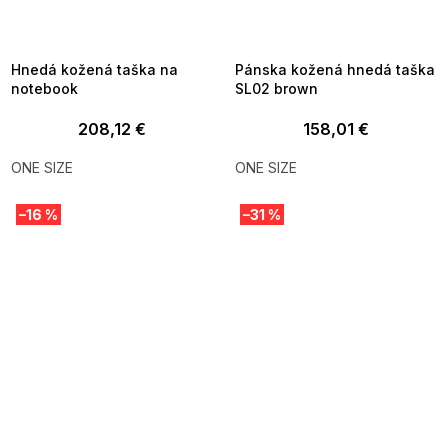
SUMMER SALE -35% ?
SUMMER SALE -35% ?
MMER35:35:EUR:P:f!2026-
G_SUMMER35:35:EUR:P:f!2026-
8-04-09:01,2026-08-10-
08-04-09:01,2026-08-10-
09:00
09:00
Hnedá kožená taška na
Pánska kožená hnedá taška
notebook
SL02 brown
208,12 €
158,01 €
ONE SIZE
ONE SIZE
–16 %
–31 %