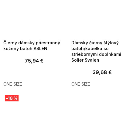
SUMMER SALE -35% ?
SUMMER SALE -35% ?
MMER35:35:EUR:P:f!2026-
G_SUMMER35:35:EUR:P:f!2026-
8-04-09:01,2026-08-10-
08-04-09:01,2026-08-10-
09:00
09:00
Čierny dámsky priestranný
Dámsky čierny štýlový
kožený batoh ASLEN
batoh/kabelka so
striebornými doplnkami
Solier Svalen
75,94 €
39,68 €
ONE SIZE
ONE SIZE
–16 %