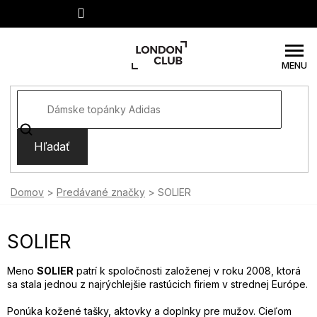
Prejsť
na
obsah
Hľadať
Domov
Predávané značky
SOLIER
SOLIER
Meno
SOLIER
patrí k spoločnosti založenej v roku 2008, ktorá
sa stala jednou z najrýchlejšie rastúcich firiem v strednej Európe.
Ponúka kožené tašky, aktovky a doplnky pre mužov. Cieľom