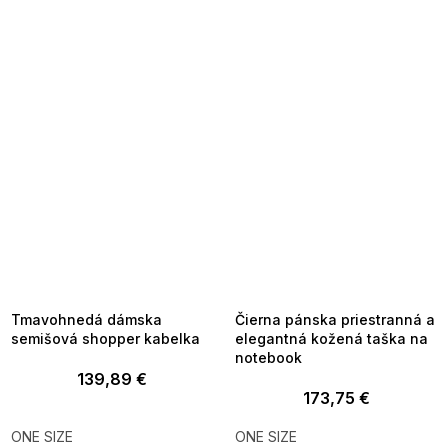
SUMMER SALE -35% ?
SUMMER SALE -35% ?
MMER35:35:EUR:P:f!2026-
G_SUMMER35:35:EUR:P:f!2026-
8-04-09:01,2026-08-10-
08-04-09:01,2026-08-10-
09:00
09:00
Tmavohnedá dámska
Čierna pánska priestranná a
semišová shopper kabelka
elegantná kožená taška na
notebook
139,89 €
173,75 €
ONE SIZE
ONE SIZE