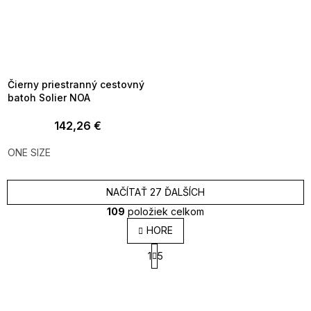
SUMMER SALE -35% ?
MMER35:35:EUR:P:f!2026-
8-04-09:01,2026-08-10-
09:00
Čierny priestranný cestovný
batoh Solier NOA
142,26 €
ONE SIZE
NAČÍTAŤ 27 ĎALŠÍCH
109
položiek celkom
O
HORE
v
S
l
1
5
t
á
r
d
á
a
n
k
c