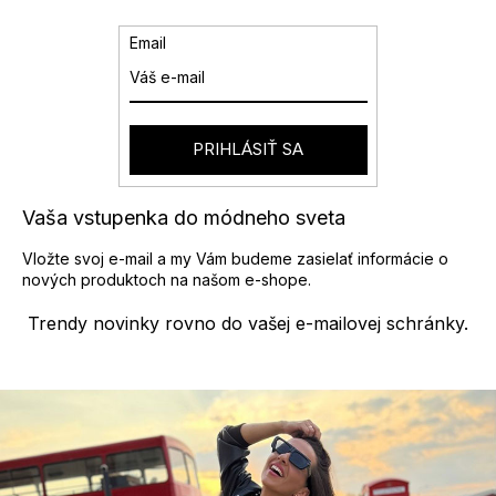
o
i
v
e
Email
a
p
n
r
i
v
e
k
y
PRIHLÁSIŤ SA
v
ý
p
Vaša vstupenka do módneho sveta
i
s
Vložte svoj e-mail a my Vám budeme zasielať informácie o
u
nových produktoch na našom e-shope.
Trendy novinky rovno do vašej e-mailovej schránky.