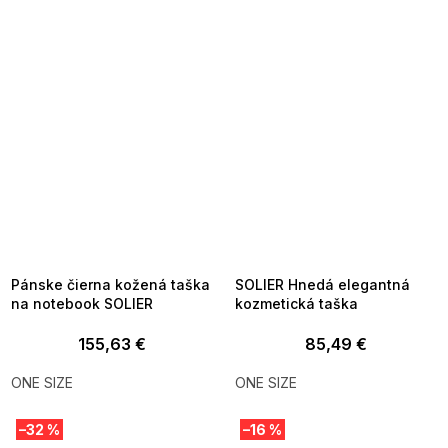
SUMMER SALE -35% ?
SUMMER SALE -35% ?
MMER35:35:EUR:P:f!2026-
G_SUMMER35:35:EUR:P:f!2026-
8-04-09:01,2026-08-10-
08-04-09:01,2026-08-10-
09:00
09:00
Pánske čierna kožená taška
SOLIER Hnedá elegantná
na notebook SOLIER
kozmetická taška
155,63 €
85,49 €
ONE SIZE
ONE SIZE
–32 %
–16 %