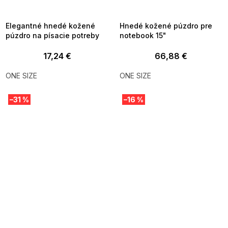
8-04-09:01,2026-08-10-
08-04-09:01,2026-08-10-
09:00
09:00
Elegantné hnedé kožené
Hnedé kožené púzdro pre
púzdro na písacie potreby
notebook 15"
17,24 €
66,88 €
ONE SIZE
ONE SIZE
–31 %
–16 %