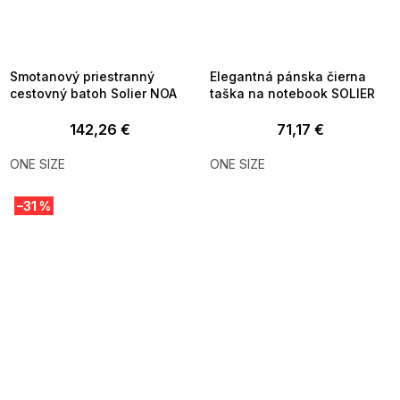
SUMMER SALE -35% ?
SUMMER SALE -35% ?
MMER35:35:EUR:P:f!2026-
G_SUMMER35:35:EUR:P:f!2026-
8-04-09:01,2026-08-10-
08-04-09:01,2026-08-10-
09:00
09:00
Smotanový priestranný
Elegantná pánska čierna
cestovný batoh Solier NOA
taška na notebook SOLIER
142,26 €
71,17 €
ONE SIZE
ONE SIZE
–31 %