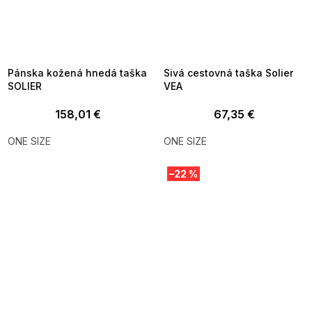
SUMMER SALE -35% ?
SUMMER SALE -35% ?
MMER35:35:EUR:P:f!2026-
G_SUMMER35:35:EUR:P:f!2026-
8-04-09:01,2026-08-10-
08-04-09:01,2026-08-10-
09:00
09:00
Pánska kožená hnedá taška
Sivá cestovná taška Solier
SOLIER
VEA
158,01 €
67,35 €
ONE SIZE
ONE SIZE
–22 %