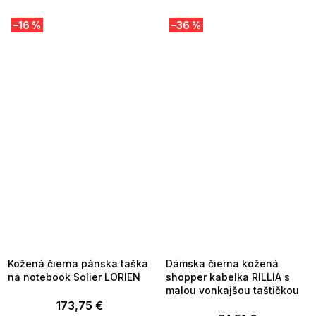
–16 %
–36 %
SUMMER SALE -35% ?
SUMMER SALE -35% ?
MMER35:35:EUR:P:f!2026-
G_SUMMER35:35:EUR:P:f!2026-
8-04-09:01,2026-08-10-
08-04-09:01,2026-08-10-
09:00
09:00
Kožená čierna pánska taška
Dámska čierna kožená
na notebook Solier LORIEN
shopper kabelka RILLIA s
malou vonkajšou taštičkou
173,75 €