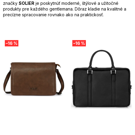
značky
SOLIER
je poskytnúť moderné, štýlové a užitočné
produkty pre každého gentlemana. Dôraz kladie na kvalitné a
precízne spracovanie rovnako ako na praktickosť.
V
–16 %
–16 %
ý
p
i
s
p
r
o
d
u
k
t
o
v
SUMMER SALE -35% ?
SUMMER SALE -35% ?
MMER35:35:EUR:P:f!2026-
G_SUMMER35:35:EUR:P:f!2026-
8-04-09:01,2026-08-10-
08-04-09:01,2026-08-10-