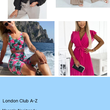
Z
á
p
ä
t
London Club A-Z
i