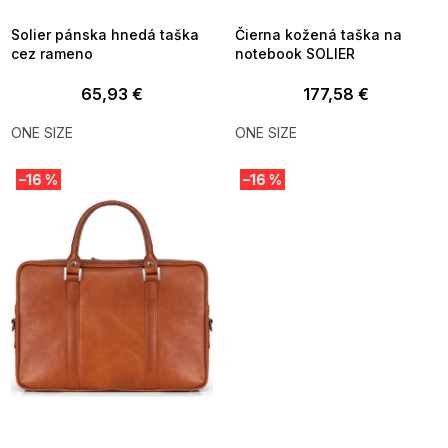
09:00
09:00
Solier pánska hnedá taška
Čierna kožená taška na
cez rameno
notebook SOLIER
65,93 €
177,58 €
ONE SIZE
ONE SIZE
–16 %
–16 %