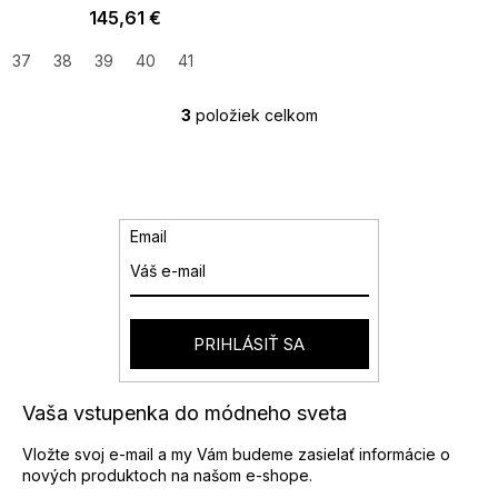
145,61 €
37
38
39
40
41
3
položiek celkom
O
v
l
á
d
a
Email
c
i
e
p
r
PRIHLÁSIŤ SA
v
k
y
Vaša vstupenka do módneho sveta
v
ý
Vložte svoj e-mail a my Vám budeme zasielať informácie o
p
nových produktoch na našom e-shope.
i