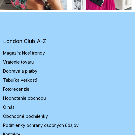
Z
á
p
ä
t
London Club A-Z
i
Magazín: Nosí trendy
e
Vrátenie tovaru
Doprava a platby
Tabuľka veľkostí
Fotorecenzie
Hodnotenie obchodu
O nás
Obchodné podmienky
Podmienky ochrany osobných údajov
Kontakty