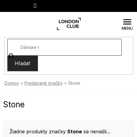
Prejsť
na
obsah
Hľadať
Domov
Predávané značky
Stone
Stone
Žiadne produkty značky
Stone
sa nenašli...