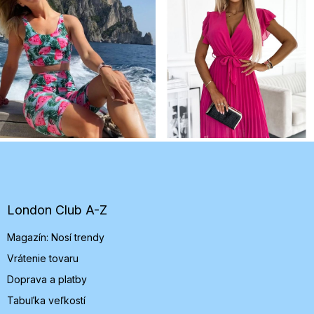
Z
á
p
ä
t
London Club A-Z
i
Magazín: Nosí trendy
e
Vrátenie tovaru
Doprava a platby
Tabuľka veľkostí