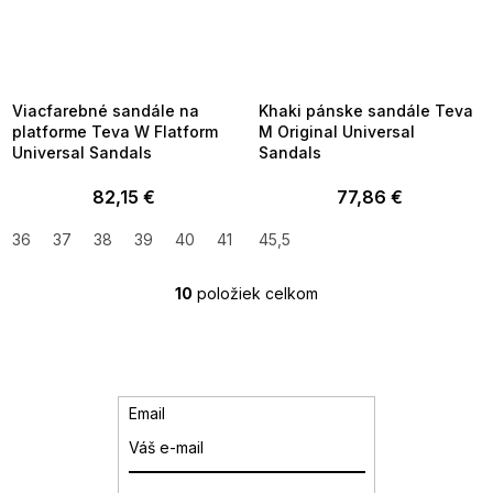
SUMMER SALE -35% ?
SUMMER SALE -35% ?
MMER35:35:EUR:P:f!2026-
G_SUMMER35:35:EUR:P:f!2026-
8-04-09:01,2026-08-10-
08-04-09:01,2026-08-10-
09:00
09:00
Viacfarebné sandále na
Khaki pánske sandále Teva
platforme Teva W Flatform
M Original Universal
Universal Sandals
Sandals
82,15 €
77,86 €
36
37
38
39
40
41
45,5
10
položiek celkom
O
v
l
á
d
a
Email
c
i
e
p