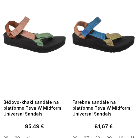
p
i
s
p
r
o
d
u
k
t
o
v
SUMMER SALE -35% ?
SUMMER SALE -35% ?
MMER35:35:EUR:P:f!2026-
G_SUMMER35:35:EUR:P:f!2026-
8-04-09:01,2026-08-10-
08-04-09:01,2026-08-10-
09:00
09:00
Béžovo-khaki sandále na
Farebné sandále na
platforme Teva W Midform
platforme Teva W Midform
Universal Sandals
Universal Sandals
85,49 €
81,67 €