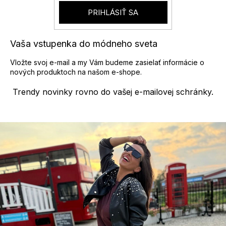
r
PRIHLÁSIŤ SA
v
k
y
Vaša vstupenka do módneho sveta
v
ý
Vložte svoj e-mail a my Vám budeme zasielať informácie o
p
nových produktoch na našom e-shope.
i
s
Trendy novinky rovno do vašej e-mailovej schránky.
u