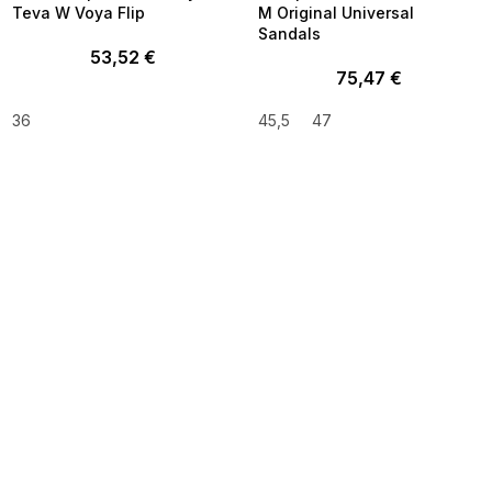
Teva W Voya Flip
M Original Universal
Sandals
53,52 €
75,47 €
36
45,5
47
SUMMER SALE -35% ?
SUMMER SALE -35% ?
MMER35:35:EUR:P:f!2026-
G_SUMMER35:35:EUR:P:f!2026-