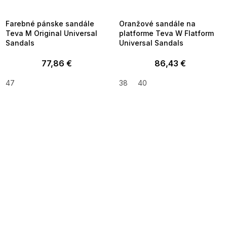
8-04-09:01,2026-08-10-
08-04-09:01,2026-08-10-
09:00
09:00
Farebné pánske sandále
Oranžové sandále na
Teva M Original Universal
platforme Teva W Flatform
Sandals
Universal Sandals
77,86 €
86,43 €
47
38
40