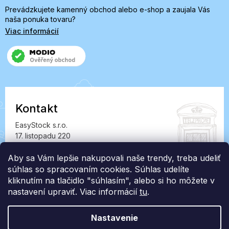
Prevádzkujete kamenný obchod alebo e-shop a zaujala Vás
naša ponuka tovaru?
Viac informácií
Kontakt
EasyStock s.r.o.
17. listopadu 220
549 41 Červený Kostelec
Aby sa Vám lepšie nakupovali naše trendy, treba udeliť
IČ: 07727402, DIČ: CZ07727402
súhlas so spracovaním cookies. Súhlas udelíte
info@londonclub.sk
kliknutím na tlačidlo "súhlasím", alebo si ho môžete v
nastavení upraviť. Viac informácií
tu
.
Nastavenie