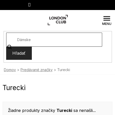
Prejsť
na
obsah
Hľadať
Domov
Predávané značky
Turecki
Turecki
Žiadne produkty značky
Turecki
sa nenašli...