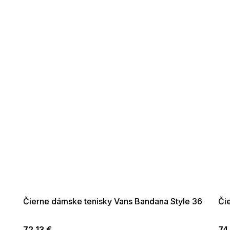
SUMMER SALE -35% ?
SUMM
G_SUMMER35:35:EUR:P:f!2026-
G_SUMMER
08-04-09:01,2026-08-10-
08-04-
09:00
Čierne dámske tenisky Vans Bandana Style 36
Či
72,13 €
74