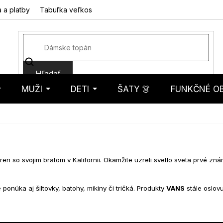
 a platby
Tabuľka veľkostí
Fotorecenzie
Hodnotenie obcho
Hľadať
MUŽI
DETI
ŠATY 👗
FUNKČNÉ OB
košík
ren so svojim bratom v Kalifornii. Okamžite uzreli svetlo sveta prvé zn
 ponúka aj šiltovky, batohy, mikiny či tričká. Produkty
VANS
stále oslov