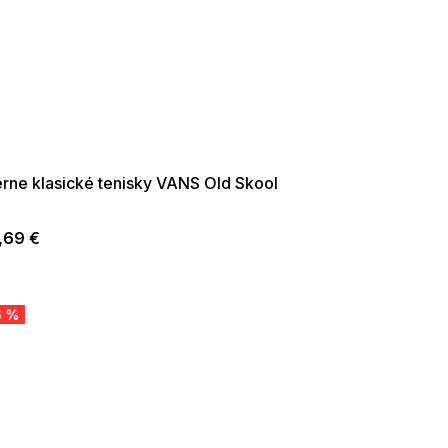
ER SALE -35% ?
35:35:EUR:P:f!2026-
09:01,2026-08-10-
09:00
erne klasické tenisky VANS Old Skool
,69 €
6 %