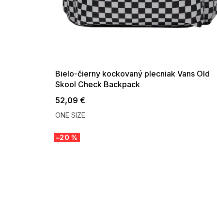
SUMMER SALE -35% ?
G_SUMMER35:35:EUR:P:f!2026-
08-04-09:01,2026-08-10-
09:00
Bielo-čierny kockovaný plecniak Vans Old
Skool Check Backpack
52,09 €
ONE SIZE
–20 %