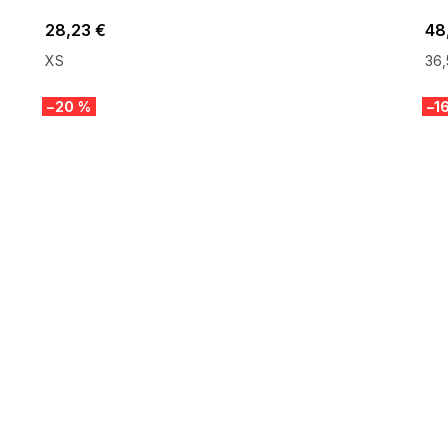
28,23 €
48
XS
36,
–20 %
–1