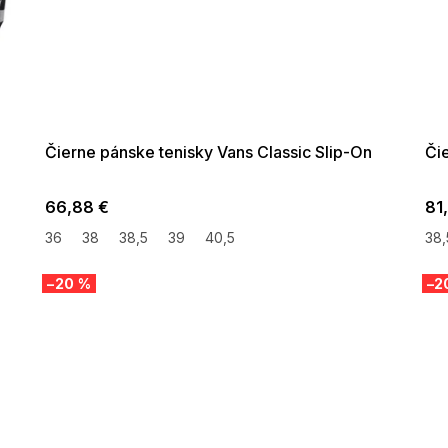
SUMMER SALE -35% ?
SUMM
G_SUMMER35:35:EUR:P:f!2026-
G_SUMMER
08-04-09:01,2026-08-10-
08-04-
09:00
Čierne pánske tenisky Vans Classic Slip-On
Čie
66,88 €
81
36
38
38,5
39
40,5
38,
–20 %
–2