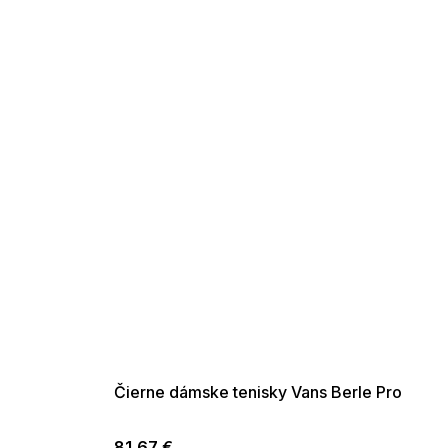
SUMMER SALE -35% ?
G_SUMMER35:35:EUR:P:f!2026-
08-04-09:01,2026-08-10-
09:00
Čierne dámske tenisky Vans Berle Pro
81,67 €