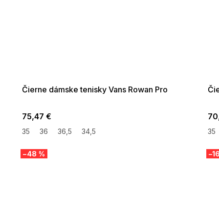
SUMMER SALE -35% ?
SUMM
G_SUMMER35:35:EUR:P:f!2026-
G_SUMMER
08-04-09:01,2026-08-10-
08-04-
09:00
Čierne dámske tenisky Vans Rowan Pro
Či
75,47 €
70
35
36
36,5
34,5
35
–48 %
–1