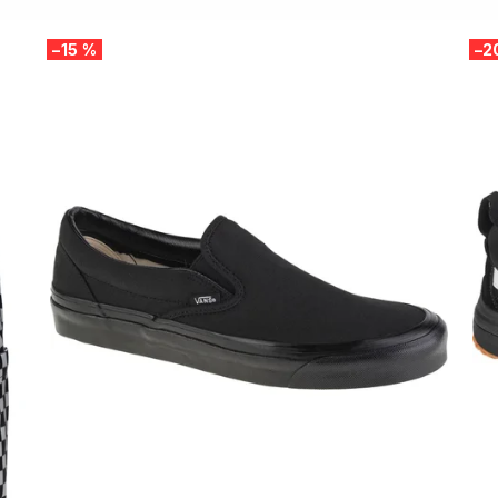
–15 %
–2