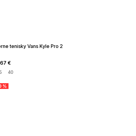
ER SALE -35% ?
35:35:EUR:P:f!2026-
09:01,2026-08-10-
09:00
rne tenisky Vans Kyle Pro 2
,67 €
5
40
0 %