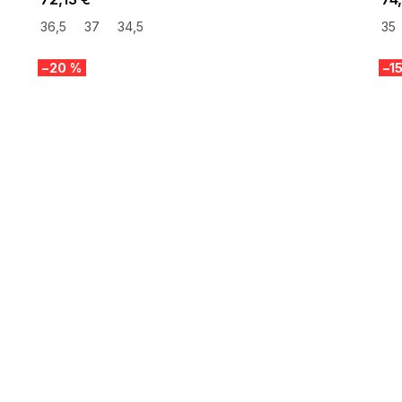
36,5
37
34,5
35
–20 %
–1