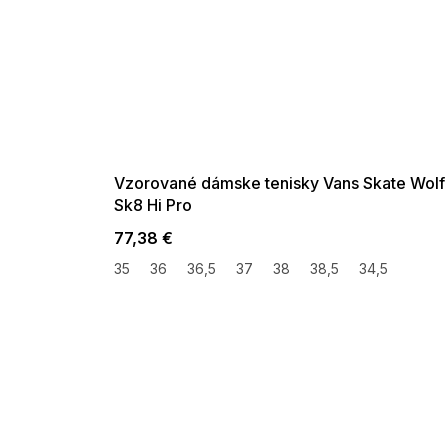
SUMMER SALE -35% ?
G_SUMMER35:35:EUR:P:f!2026-
08-04-09:01,2026-08-10-
09:00
Vzorované dámske tenisky Vans Skate Wolf
Sk8 Hi Pro
77,38 €
35
36
36,5
37
38
38,5
34,5