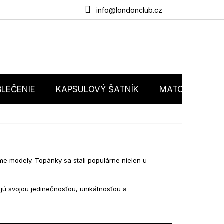
du
O nás
Obchodné podmienky
Podmienky ochrany osobný
info@londonclub.cz
LEČENIE
KAPSULOVÝ ŠATNÍK
MATCHY MATC
áme modely. Topánky sa stali populárne nielen u
ujú svojou jedinečnosťou, unikátnosťou a