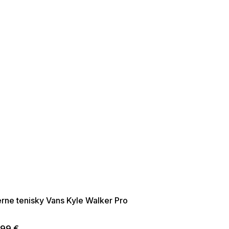
ER SALE -35% ?
35:35:EUR:P:f!2026-
09:01,2026-08-10-
09:00
erne tenisky Vans Kyle Walker Pro
,99 €