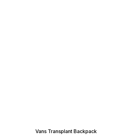
SUMMER SALE -35% ?
G_SUMMER35:35:EUR:P:f!2026-
08-04-09:01,2026-08-10-
09:00
Vans Transplant Backpack