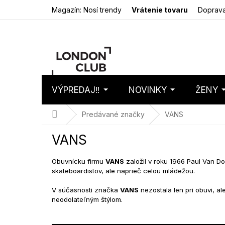
Prejsť
Magazín: Nosí trendy
Vrátenie tovaru
Doprava
na
obsah
VÝPREDAJ‼️
NOVINKY
ŽENY
Nákupný
Prázdny 
košík
Domov
Predávané značky
VANS
VANS
Obuvnícku firmu
VANS
založil v roku 1966 Paul Van Do
skateboardistov, ale naprieč celou mládežou.
V súčasnosti značka
VANS
nezostala len pri obuvi, ale
neodolateľným štýlom.