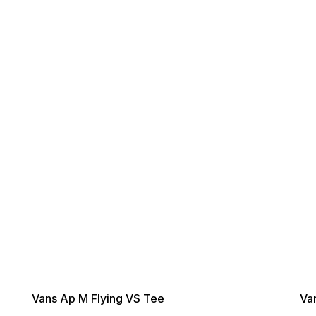
SUMMER SALE -35% ?
SUMM
G_SUMMER35:35:EUR:P:f!2026-
G_SUMMER
08-04-09:01,2026-08-10-
08-04-
09:00
Vans Ap M Flying VS Tee
Va