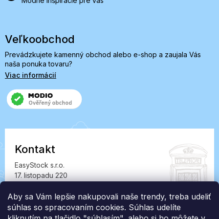
Módne inšpirácie pre vás
Veľkoobchod
Prevádzkujete kamenný obchod alebo e-shop a zaujala Vás
naša ponuka tovaru?
Viac informácií
Kontakt
EasyStock s.r.o.
17. listopadu 220
549 41 Červený Kostelec
Aby sa Vám lepšie nakupovali naše trendy, treba udeliť
IČ: 07727402, DIČ: CZ07727402
súhlas so spracovaním cookies. Súhlas udelíte
info@londonclub.sk
kliknutím na tlačidlo "súhlasím", alebo si ho môžete v