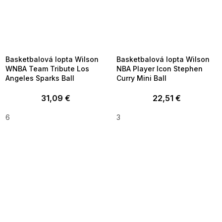
SUMMER SALE -35% ?
SUMMER SALE -35% ?
MMER35:35:EUR:P:f!2026-
G_SUMMER35:35:EUR:P:f!2026-
8-04-09:01,2026-08-10-
08-04-09:01,2026-08-10-
09:00
09:00
Basketbalová lopta Wilson
Basketbalová lopta Wilson
WNBA Team Tribute Los
NBA Player Icon Stephen
Angeles Sparks Ball
Curry Mini Ball
31,09 €
22,51 €
6
3