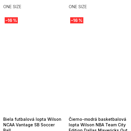
ONE SIZE
ONE SIZE
–16 %
–16 %
SUMMER SALE -35% ?
SUMMER SALE -35% ?
MMER35:35:EUR:P:f!2026-
G_SUMMER35:35:EUR:P:f!2026-
8-04-09:01,2026-08-10-
08-04-09:01,2026-08-10-
09:00
09:00
Biela futbalová lopta Wilson
Čierno-modrá basketbalová
NCAA Vantage SB Soccer
lopta Wilson NBA Team City
Ball
Edition Dallas Mavericks Out