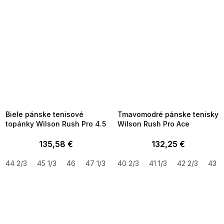
SUMMER SALE -35% ?
SUMMER SALE -35% ?
MMER35:35:EUR:P:f!2026-
G_SUMMER35:35:EUR:P:f!2026-
8-04-09:01,2026-08-10-
08-04-09:01,2026-08-10-
09:00
09:00
Biele pánske tenisové
Tmavomodré pánske tenisky
topánky Wilson Rush Pro 4.5
Wilson Rush Pro Ace
135,58 €
132,25 €
44 2/3
45 1/3
46
47 1/3
48
40 2/3
41 1/3
42 2/3
43 1