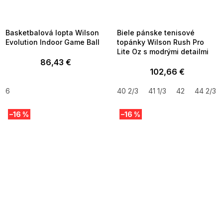
MMER35:35:EUR:P:f!2026-
G_SUMMER35:35:EUR:P:f!2026-
8-04-09:01,2026-08-10-
08-04-09:01,2026-08-10-
09:00
09:00
Basketbalová lopta Wilson
Biele pánske tenisové
Evolution Indoor Game Ball
topánky Wilson Rush Pro
Lite Oz s modrými detailmi
86,43 €
102,66 €
6
40 2/3
41 1/3
42
44 2/3
–16 %
–16 %