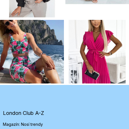
Z
á
p
ä
t
London Club A-Z
i
Magazín: Nosí trendy
e