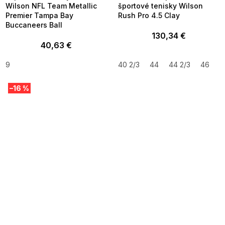
Wilson NFL Team Metallic
športové tenisky Wilson
Premier Tampa Bay
Rush Pro 4.5 Clay
Buccaneers Ball
130,34 €
40,63 €
9
40 2/3
44
44 2/3
46
4
–16 %
SUMMER SALE -35% ?
SUMMER SALE -35% ?