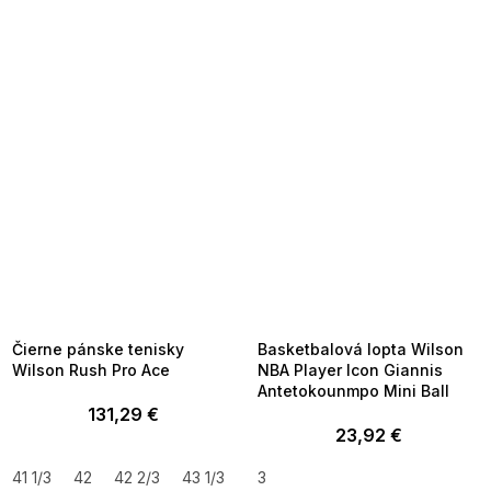
SUMMER SALE -35% ?
SUMMER SALE -35% ?
MMER35:35:EUR:P:f!2026-
G_SUMMER35:35:EUR:P:f!2026-
8-04-09:01,2026-08-10-
08-04-09:01,2026-08-10-
09:00
09:00
Čierne pánske tenisky
Basketbalová lopta Wilson
Wilson Rush Pro Ace
NBA Player Icon Giannis
Antetokounmpo Mini Ball
131,29 €
23,92 €
41 1/3
42
42 2/3
43 1/3
44
3
44 2/3
45 1/3
47 1/3