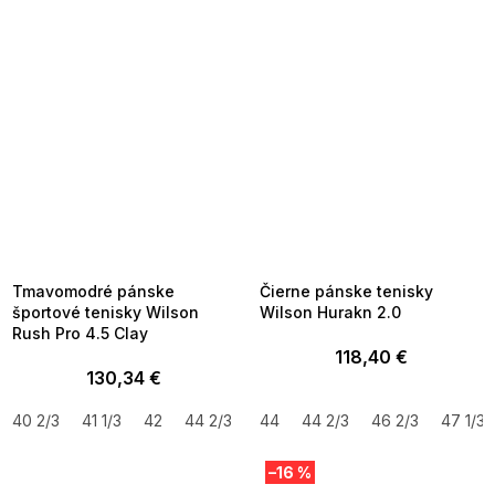
SUMMER SALE -35% ?
SUMMER SALE -35% ?
MMER35:35:EUR:P:f!2026-
G_SUMMER35:35:EUR:P:f!2026-
8-04-09:01,2026-08-10-
08-04-09:01,2026-08-10-
09:00
09:00
Tmavomodré pánske
Čierne pánske tenisky
športové tenisky Wilson
Wilson Hurakn 2.0
Rush Pro 4.5 Clay
118,40 €
130,34 €
40 2/3
41 1/3
42
44 2/3
46
44
44 2/3
46 2/3
47 1/3
–16 %