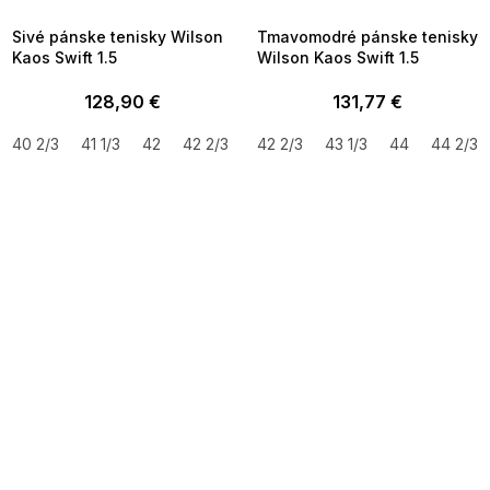
09:00
09:00
Sivé pánske tenisky Wilson
Tmavomodré pánske tenisky
Kaos Swift 1.5
Wilson Kaos Swift 1.5
128,90 €
131,77 €
40 2/3
41 1/3
42
42 2/3
43 1/3
42 2/3
44
43 1/3
44 2/3
44
45 1/3
44 2/3
SUMMER SALE -35% ?
SUMMER SALE -35% ?