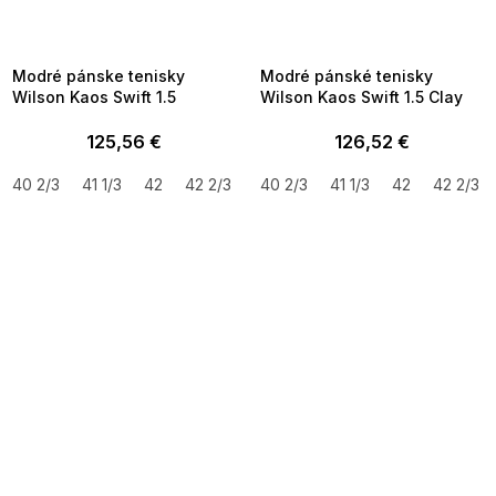
MMER35:35:EUR:P:f!2026-
G_SUMMER35:35:EUR:P:f!2026-
8-04-09:01,2026-08-10-
08-04-09:01,2026-08-10-
09:00
09:00
Modré pánske tenisky
Modré pánské tenisky
Wilson Kaos Swift 1.5
Wilson Kaos Swift 1.5 Clay
125,56 €
126,52 €
40 2/3
41 1/3
42
42 2/3
43 1/3
40 2/3
44
41 1/3
44 2/3
42
45 1/3
42 2/3