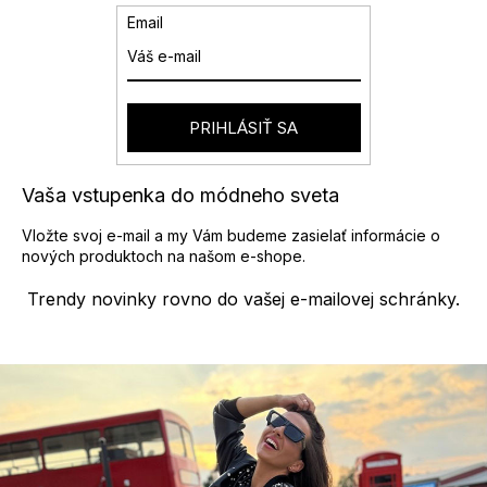
v
e
Email
a
p
n
r
i
v
e
k
y
PRIHLÁSIŤ SA
v
ý
p
Vaša vstupenka do módneho sveta
i
s
Vložte svoj e-mail a my Vám budeme zasielať informácie o
u
nových produktoch na našom e-shope.
Trendy novinky rovno do vašej e-mailovej schránky.