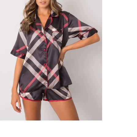
ER SALE -35% ?
35:35:EUR:P:f!2026-
09:01,2026-08-10-