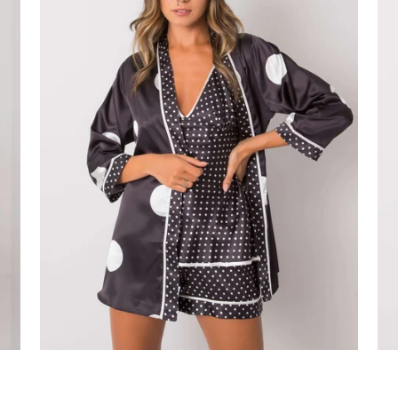
SUMMER SALE -35% ?
SUMM
G_SUMMER35:35:EUR:P:f!2026-
G_SUMMER
08-04-09:01,2026-08-10-
08-04-