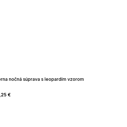
ER SALE -35% ?
35:35:EUR:P:f!2026-
09:01,2026-08-10-
09:00
erna nočná súprava s leopardím vzorom
,25 €