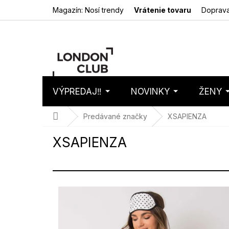
Prejsť
Magazín: Nosí trendy
Vrátenie tovaru
Doprava
na
obsah
VÝPREDAJ‼️
NOVINKY
ŽENY
Nákupný
Prázdny 
košík
Domov
Predávané značky
XSAPIENZA
XSAPIENZA
V
ý
p
i