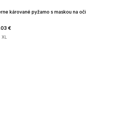
09:00
erne kárované pyžamo s maskou na oči
,03 €
XL