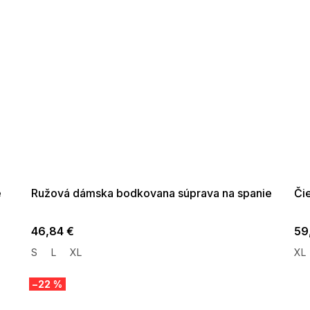
SUMMER SALE -35% ?
SUMM
G_SUMMER35:35:EUR:P:f!2026-
G_SUMMER
08-04-09:01,2026-08-10-
08-04-
09:00
e
Ružová dámska bodkovana súprava na spanie
Či
46,84 €
59
S
L
XL
XL
–22 %