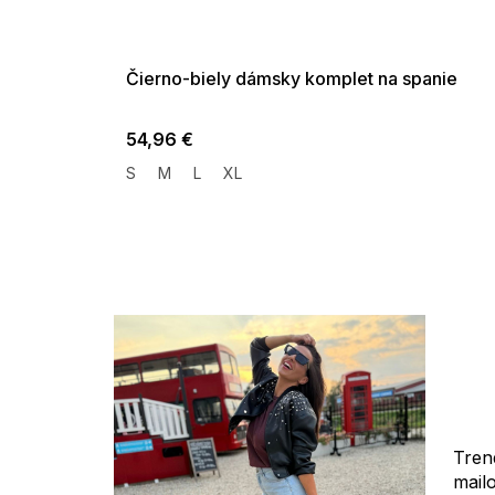
G_SUMMER35:35:EUR:P:f!2026-
08-04-09:01,2026-08-10-
09:00
Čierno-biely dámsky komplet na spanie
54,96 €
S
M
L
XL
Tren
mail