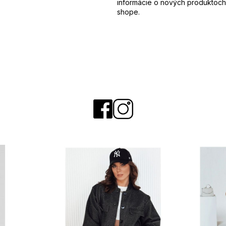
y
informácie o nových produktoch
v
shope.
ý
p
i
s
u