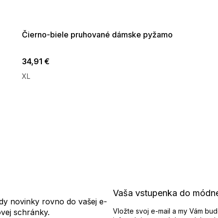
G_SUMMER35:35:EUR:P:f!2026-
08-04-09:01,2026-08-10-
09:00
Čierno-biele pruhované dámske pyžamo
34,91 €
XL
O
v
l
á
d
a
c
i
e
p
r
Vaša vstupenka do módn
v
dy novinky rovno do vašej e-
k
Vložte svoj e-mail a my Vám bud
ovej schránky.