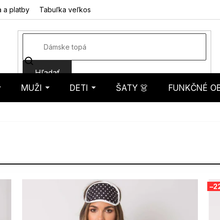
 a platby
Tabuľka veľkostí
Fotorecenzie
Hodnotenie obcho
Hľadať
MUŽI
DETI
ŠATY 👗
FUNKČNÉ OB
košík
–2