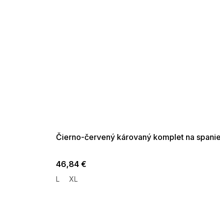
SUMMER SALE -35% ?
G_SUMMER35:35:EUR:P:f!2026-
08-04-09:01,2026-08-10-
09:00
Čierno-červený károvaný komplet na spani
46,84 €
L
XL