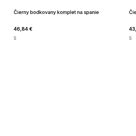
09:00
Čierny bodkovany komplet na spanie
Či
46,84 €
43
S
S