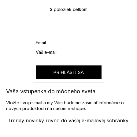
2
položiek celkom
O
v
l
á
d
a
Email
c
i
e
p
r
PRIHLÁSIŤ SA
v
k
y
Vaša vstupenka do módneho sveta
v
ý
Vložte svoj e-mail a my Vám budeme zasielať informácie o
p
nových produktoch na našom e-shope.
i
s
Trendy novinky rovno do vašej e-mailovej schránky.
u