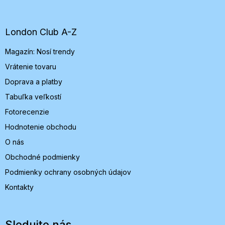
p
ä
t
London Club A-Z
i
Magazín: Nosí trendy
e
Vrátenie tovaru
Doprava a platby
Tabuľka veľkostí
Fotorecenzie
Hodnotenie obchodu
O nás
Obchodné podmienky
Podmienky ochrany osobných údajov
Kontakty
Sledujte nás