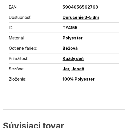
EAN
:
5904056562763
Dostupnosť
:
Doručenie 3-5 dní
ID
:
TY4155
Materiál
:
Polyester
Odtiene farieb
:
Béžová
Príležitosť
:
Každý deň
Sezóna
:
Jar
,
Jeseň
Zloženie
:
100% Polyester
Súvisiaci tovar