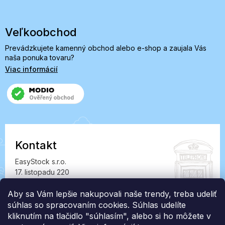
Veľkoobchod
Prevádzkujete kamenný obchod alebo e-shop a zaujala Vás
naša ponuka tovaru?
Viac informácií
Kontakt
EasyStock s.r.o.
17. listopadu 220
549 41 Červený Kostelec
IČ: 07727402, DIČ: CZ07727402
Aby sa Vám lepšie nakupovali naše trendy, treba udeliť
súhlas so spracovaním cookies. Súhlas udelíte
info@londonclub.sk
kliknutím na tlačidlo "súhlasím", alebo si ho môžete v