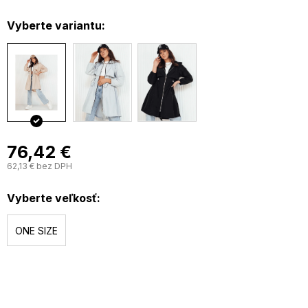
prechodná parka
dlhý strih
Vyberte variantu:
zapínanie na zips
v páse šnúrky na sťahovanie
kapucňa
uni veľkosť
76,42 €
62,13 € bez DPH
J
c
Vyberte veľkosť:
ONE SIZE