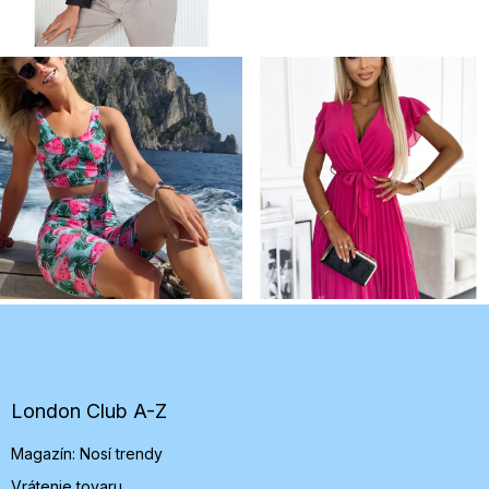
Z
á
p
ä
t
London Club A-Z
i
Magazín: Nosí trendy
e
Vrátenie tovaru