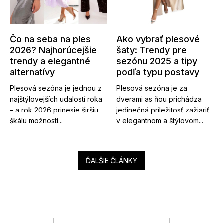
Čo na seba na ples
Ako vybrať plesové
2026? Najhorúcejšie
šaty: Trendy pre
trendy a elegantné
sezónu 2025 a tipy
alternatívy
podľa typu postavy
Plesová sezóna je jednou z
Plesová sezóna je za
najštýlovejších udalostí roka
dverami as ňou prichádza
– a rok 2026 prinesie širšiu
jedinečná príležitosť zažiariť
škálu možností...
v elegantnom a štýlovom...
ĎALŠIE ČLÁNKY