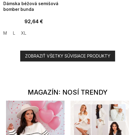
Dámska béžová semišová
bomber bunda
92,64 €
M
L
XL
ZOBRAZIŤ VŠETKY SÚVISIACE PRODUKTY
MAGAZÍN: NOSÍ TRENDY