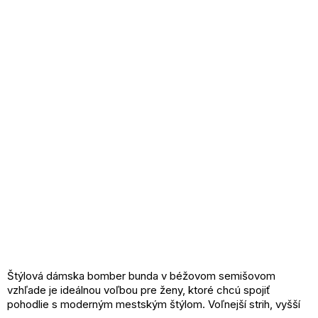
Štýlová dámska bomber bunda v béžovom semišovom
vzhľade je ideálnou voľbou pre ženy, ktoré chcú spojiť
pohodlie s moderným mestským štýlom. Voľnejší strih, vyšší