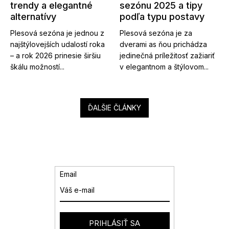
trendy a elegantné
sezónu 2025 a tipy
alternatívy
podľa typu postavy
Plesová sezóna je jednou z
Plesová sezóna je za
najštýlovejších udalostí roka
dverami as ňou prichádza
– a rok 2026 prinesie širšiu
jedinečná príležitosť zažiariť
škálu možností...
v elegantnom a štýlovom...
ĎALŠIE ČLÁNKY
Email
PRIHLÁSIŤ SA