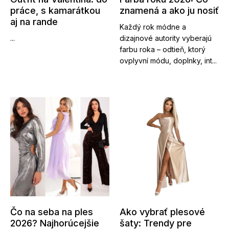
práce, s kamarátkou
znamená a ako ju nosiť
aj na rande
Každý rok módne a
...
dizajnové autority vyberajú
farbu roka – odtieň, ktorý
ovplyvní módu, doplnky, int...
Čo na seba na ples
Ako vybrať plesové
2026? Najhorúcejšie
šaty: Trendy pre