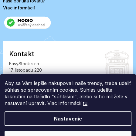
naša ponuka tovaru?
Viac informácií
Kontakt
EasyStock s.r.o.
17. listopadu 220
549 41 Červený Kostelec
IČ: 07727402, DIČ: CZ07727402
Aby sa Vám lepšie nakupovali naše trendy, treba udeliť
súhlas so spracovaním cookies. Súhlas udelíte
info@londonclub.sk
kliknutím na tlačidlo "súhlasím", alebo si ho môžete v
nastavení upraviť. Viac informácií
tu
.
Nastavenie
Vytvoril Shoptet Premium