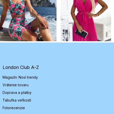
Z
á
p
ä
t
London Club A-Z
i
Magazín: Nosí trendy
e
Vrátenie tovaru
Doprava a platby
Tabuľka veľkostí
Fotorecenzie