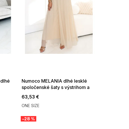
5% ?
SUMMER SALE -35% ?
:f!2026-
G_SUMMER35:35:EUR:P:f!2026-
08-10-
08-04-09:01,2026-08-10-
09:00
 dlhé
Numoco MELANIA dlhé lesklé
spoločenské šaty s výstrihom a
krátkym rukávom béžovej
63,53 €
ONE SIZE
–28 %