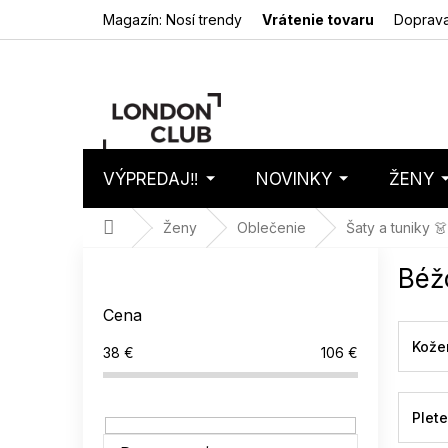
Prejsť
Magazín: Nosí trendy
Vrátenie tovaru
Doprava
na
obsah
VÝPREDAJ‼️
NOVINKY
ŽENY
Nákupný
Prázdny 
košík
Domov
Ženy
Oblečenie
Šaty a tuniky 👗
B
Béž
o
č
Cena
n
ý
Kože
38
€
106
€
p
a
n
Plet
e