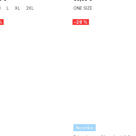
M
L
XL
2XL
ONE SIZE
%
–28 %
 SALE -35% ?
Novinka
:35:EUR:P:f!2026-