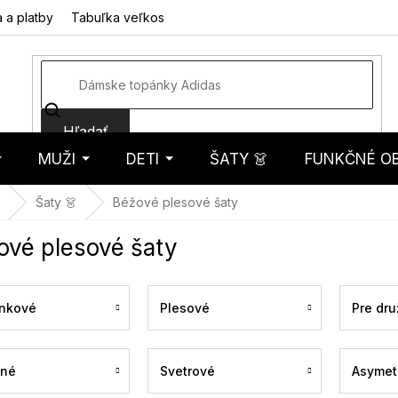
 a platby
Tabuľka veľkostí
Fotorecenzie
Hodnotenie obcho
Hľadať
MUŽI
DETI
ŠATY 👗
FUNKČNÉ OB
košík
Šaty 👗
Béžové plesové šaty
ové plesové šaty
nkové
Plesové
Pre dru
ené
Svetrové
Asymet