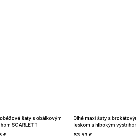
 SALE -35% ?
SUMMER SALE -35% ?
:35:EUR:P:f!2026-
G_SUMMER35:35:EUR:P:f!2026-
:01,2026-08-10-
08-04-09:01,2026-08-10-
09:00
09:00
lobéžové šaty s obálkovým
Dlhé maxi šaty s brokátov
rihom SCARLETT
leskom a hlbokým výstrih
šampanské béžové
6 €
63,53 €