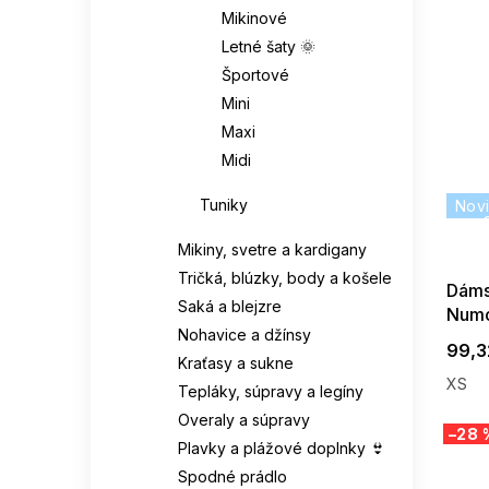
Mikinové
Letné šaty 🌞
Športové
Mini
Maxi
Midi
Tuniky
Nov
Mikiny, svetre a kardigany
Tričká, blúzky, body a košele
Dáms
Saká a blejzre
Numo
Nohavice a džínsy
béžo
99,3
Kraťasy a sukne
XS
Tepláky, súpravy a legíny
Overaly a súpravy
–28 
Plavky a plážové doplnky 👙
Spodné prádlo