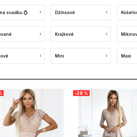
 na svadbu 💍
Džínsové
Košeľo
ované
Krajkové
Mikino
tové
Mini
Maxi
%
–28 %