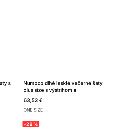
SUMMER SALE -35% ?
G_SUMMER35:35:EUR:P:f!2026-
08-04-09:01,2026-08-10-
09:00
aty s
Numoco dlhé lesklé večerné šaty
plus size s výstrihom a
transparentným rukávom
63,53 €
šampansko-béžové
ONE SIZE
–28 %