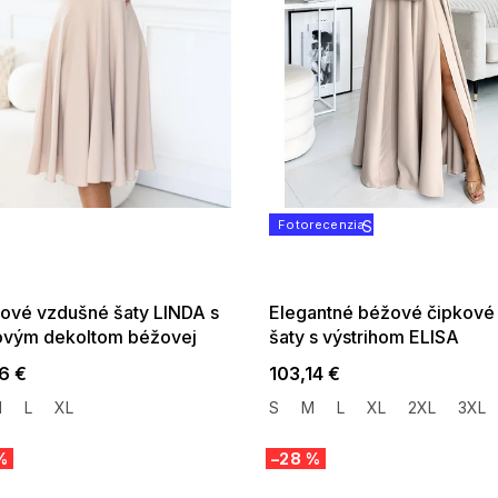
 SALE -35% ?
Fotorecenzia
SUMMER SALE -3
:35:EUR:P:f!2026-
G_SUMMER35:35:EUR:P
:01,2026-08-10-
08-04-09:01,2026-
09:00
09:00
nové vzdušné šaty LINDA s
Elegantné béžové čipkové
ovým dekoltom béžovej
šaty s výstrihom ELISA
6 €
103,14 €
M
L
XL
S
M
L
XL
2XL
3XL
%
–28 %