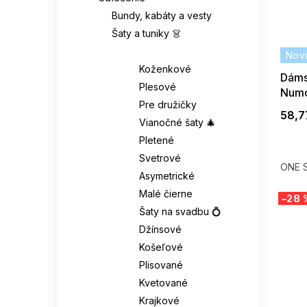
Bundy, kabáty a vesty
Šaty a tuniky 👗
Šaty 👗
Nov
Koženkové
Dáms
Plesové
Numo
Pre družičky
výst
58,7
Vianočné šaty 🎄
Pletené
Svetrové
ONE S
Asymetrické
Malé čierne
–28 
Šaty na svadbu 💍
Džínsové
Košeľové
Plisované
Kvetované
Krajkové