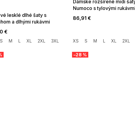
:01,2026-08-10-
Dámske rozšírené midi šat
09:00
Numoco s tylovými rukávm
béžovej
é lesklé dlhé šaty s
86,91 €
rihom a dlhými rukávmi
0 €
S
M
L
XL
2XL
3XL
XS
S
M
L
XL
2XL
%
–28 %