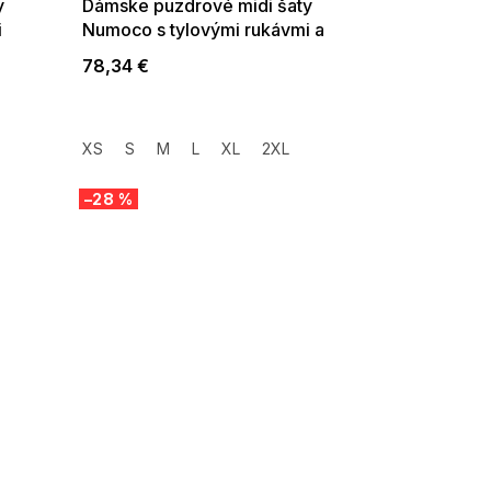
y
Dámske puzdrové midi šaty
i
Numoco s tylovými rukávmi a
rázporkom béžové
78,34 €
XS
S
M
L
XL
2XL
–28 %