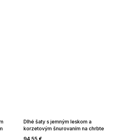
SUMMER SALE -35% ?
G_SUMMER35:35:EUR:P:f!2026-
08-04-09:01,2026-08-10-
09:00
ým
Dlhé šaty s jemným leskom a
om
korzetovým šnurovaním na chrbte
béžovo-ružové s brokátom
94,55 €