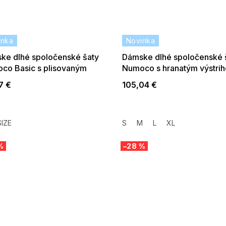
inka
Novinka
ke dlhé spoločenské šaty
Dámske dlhé spoločenské 
co Basic s plisovaným
Numoco s hranatým výstri
rihom šedobéžové
rázporkom svetlo béžovej
7 €
105,04 €
IZE
S
M
L
XL
%
–28 %