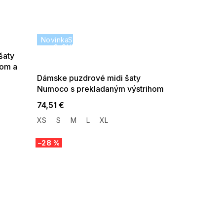
Novinka
SUMMER SALE -35% ?
G_SUMMER35:35:EUR:P:f!2026-
08-04-09:01,2026-08-10-
šaty
09:00
hom a
Dámske puzdrové midi šaty
Numoco s prekladaným výstrihom
a trblietkami tmavo béžové
74,51 €
XS
S
M
L
XL
–28 %