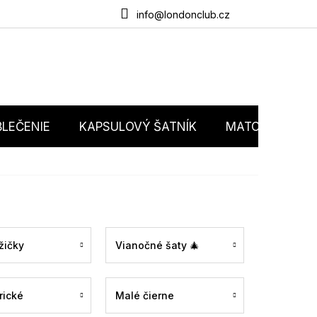
du
O nás
Obchodné podmienky
Podmienky ochrany osobný
info@londonclub.cz
LEČENIE
KAPSULOVÝ ŠATNÍK
MATCHY MATC
žičky
Vianočné šaty 🎄
rické
Malé čierne