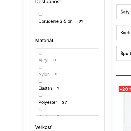
Dostupnosť
l
Šaty
Doručenie 3-5 dní
31
Kvet
Materiál
Špor
Akryl
0
Nylon
0
V
Elastan
1
–28 
ý
p
Polyester
27
i
s
p
Bavlna
0
r
Veľkosť
o
Polyamid
0