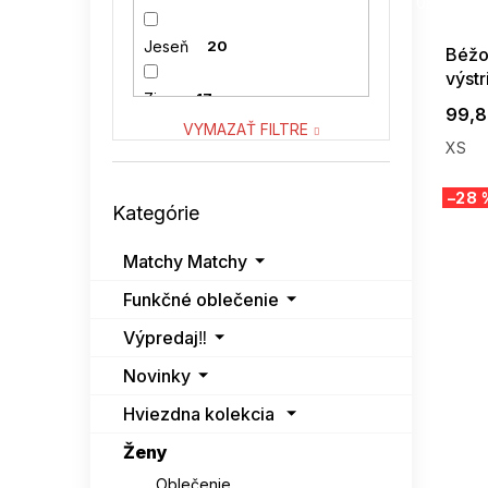
08-04-09
VENATON
0
Jeseň
20
Béžov
výst
VITON
0
Zima
17
99,8
VYMAZAŤ FILTRE
XS
Preskočiť
–28 
Kategórie
kategórie
Matchy Matchy
Funkčné oblečenie
Výpredaj‼️
Novinky
Hviezdna kolekcia
Ženy
Oblečenie