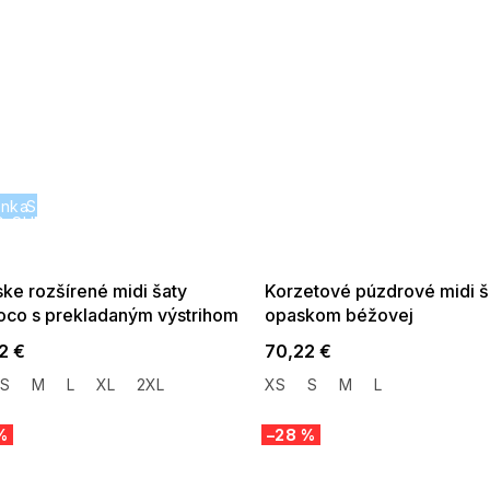
inka
SUMMER SALE -35% ?
SUMMER SALE -35% ?
G_SUMMER35:35:EUR:P:f!2026-
G_SUMMER35:35:EUR:P:f!2026-
08-04-09:01,2026-08-10-
08-04-09:01,2026-08-10-
09:00
09:00
ke rozšírené midi šaty
Korzetové púzdrové midi š
co s prekladaným výstrihom
opaskom béžovej
vej
2 €
70,22 €
S
M
L
XL
2XL
XS
S
M
L
%
–28 %