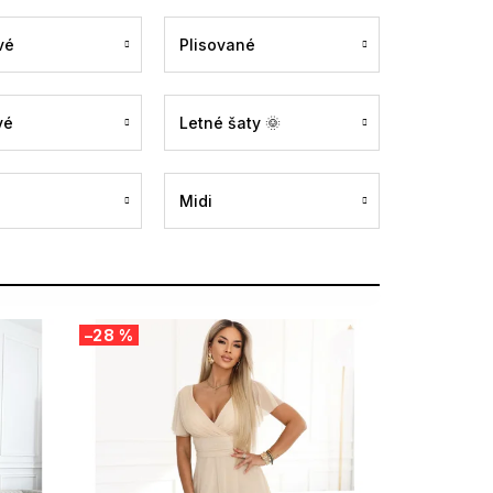
vé
Plisované
vé
Letné šaty 🌞
Midi
–28 %