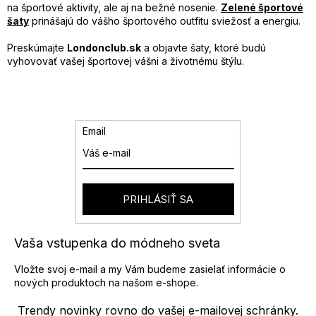
v
na športové aktivity, ale aj na bežné nosenie.
Zelené športové
e
k
šaty
prinášajú do vášho športového outfitu sviežosť a energiu.
y
v
Preskúmajte
Londonclub.sk
a objavte šaty, ktoré budú
ý
vyhovovať vašej športovej vášni a životnému štýlu.
p
i
s
u
Email
PRIHLÁSIŤ SA
Vaša vstupenka do módneho sveta
Vložte svoj e-mail a my Vám budeme zasielať informácie o
nových produktoch na našom e-shope.
Trendy novinky rovno do vašej e-mailovej schránky.