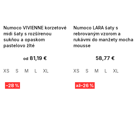
SUMMER SALE -35% ?
SUMMER SALE -35% ?
MMER35:35:EUR:P:f!2026-
G_SUMMER35:35:EUR:P:f!2026-
8-04-09:01,2026-08-10-
08-04-09:01,2026-08-10-
09:00
09:00
Numoco VIVIENNE korzetové
Numoco LARA šaty s
midi šaty s rozšírenou
rebrovaným vzorom a
sukňou a opaskom
rukávmi do manžety mocha
pastelovo žlté
mousse
81,19 €
58,77 €
od
XS
S
M
L
XL
XS
S
M
L
XL
–28 %
–26 %
až