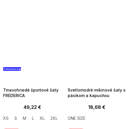
Fotorecenzia
SUMMER SALE -35% ?
SUMMER SALE -35% ?
G_SUMMER35:35:EUR:P:f!2026-
G_SUMMER35:35:EUR:P:f!2026-
08-04-09:01,2026-08-10-
08-04-09:01,2026-08-10-
09:00
09:00
Tmavohnedé športové šaty
Svetlomodré mikinové šaty s
FREDERICA
pásikom a kapucňou
49,22 €
18,68 €
XS
S
M
L
XL
2XL
ONE SIZE