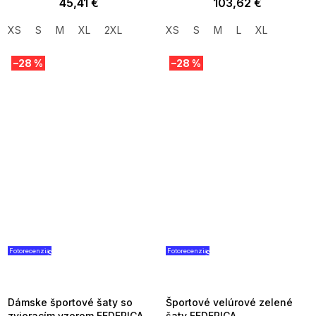
45,41 €
103,62 €
XS
S
M
XL
2XL
XS
S
M
L
XL
–28 %
–28 %
Fotorecenzia
Fotorecenzia
SUMMER SALE -35% ?
SUMMER SALE -35% ?
G_SUMMER35:35:EUR:P:f!2026-
G_SUMMER35:35:EUR:P:f!2026
08-04-09:01,2026-08-10-
08-04-09:01,2026-08-10-
09:00
09:00
Dámske športové šaty so
Športové velúrové zelené
zvieracím vzorom FEDERICA
šaty FEDERICA