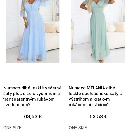
i
s
p
r
o
d
u
k
t
o
v
SUMMER SALE -35% ?
SUMMER SALE -35% ?
MMER35:35:EUR:P:f!2026-
G_SUMMER35:35:EUR:P:f!2026-
8-04-09:01,2026-08-10-
08-04-09:01,2026-08-10-
09:00
09:00
Numoco dlhé lesklé večerné
Numoco MELANIA dlhé
šaty plus size s výstrihom a
lesklé spoločenské šaty s
transparentným rukávom
výstrihom a krátkym
svetlo modré
rukávom pistáciové
63,53 €
63,53 €
ONE SIZE
ONE SIZE