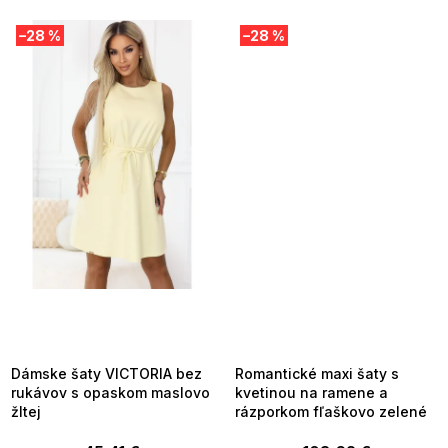
–28 %
–28 %
SUMMER SALE -35% ?
SUMMER SALE -35% ?
MMER35:35:EUR:P:f!2026-
G_SUMMER35:35:EUR:P:f!2026-
8-04-09:01,2026-08-10-
08-04-09:01,2026-08-10-
09:00
09:00
Dámske šaty VICTORIA bez
Romantické maxi šaty s
rukávov s opaskom maslovo
kvetinou na ramene a
žltej
rázporkom fľaškovo zelené