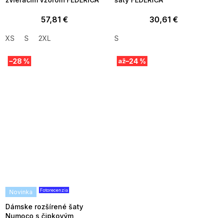
57,81 €
30,61 €
XS
S
2XL
S
–28 %
–24 %
až
Fotorecenzia
Novinka
SUMMER SALE -35% ?
G_SUMMER35:35:EUR:P:f!2026-
08-04-09:01,2026-08-10-
Dámske rozšírené šaty
09:00
Numoco s čipkovým