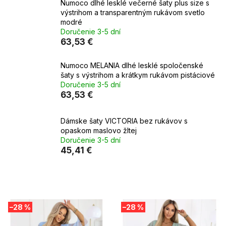
Numoco dlhé lesklé večerné šaty plus size s
výstrihom a transparentným rukávom svetlo
modré
Doručenie 3-5 dní
63,53 €
Numoco MELANIA dlhé lesklé spoločenské
šaty s výstrihom a krátkym rukávom pistáciové
Doručenie 3-5 dní
63,53 €
Dámske šaty VICTORIA bez rukávov s
opaskom maslovo žltej
Doručenie 3-5 dní
45,41 €
V
–28 %
–28 %
ý
p