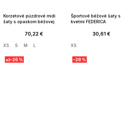
8-04-09:01,2026-08-10-
08-04-09:01,2026-08-10-
09:00
09:00
Korzetové púzdrové midi
Športové béžové šaty s
šaty s opaskom béžovej
kvetmi FEDERICA
70,22 €
30,61 €
XS
S
M
L
XS
–26 %
–28 %
až