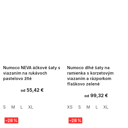
SUMMER SALE -35% ?
SUMMER SALE -35% ?
MMER35:35:EUR:P:f!2026-
G_SUMMER35:35:EUR:P:f!2026-
8-04-09:01,2026-08-10-
08-04-09:01,2026-08-10-
09:00
09:00
Numoco NEVA áčkové šaty s
Numoco dlhé šaty na
viazaním na rukávoch
ramienka s korzetovým
pastelovo žlté
viazaním a rázporkom
fľaškovo zelené
55,42 €
od
99,32 €
od
S
M
L
XL
XS
S
M
L
XL
–28 %
–28 %