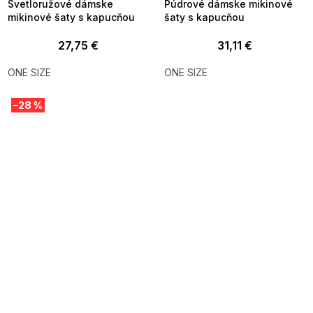
Svetloružové dámske
Púdrové dámske mikinové
mikinové šaty s kapucňou
šaty s kapucňou
27,75 €
31,11 €
ONE SIZE
ONE SIZE
–28 %
SUMMER SALE -35% ?
MMER35:35:EUR:P:f!2026-
8-04-09:01,2026-08-10-