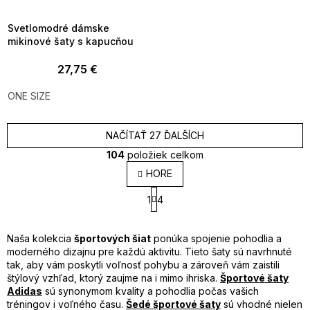
09:00
Svetlomodré dámske
mikinové šaty s kapucňou
27,75 €
ONE SIZE
NAČÍTAŤ 27 ĎALŠÍCH
104
položiek celkom
O
HORE
v
S
l
1
4
t
á
r
d
á
a
n
Naša kolekcia
športových šiat
ponúka spojenie pohodlia a
k
c
moderného dizajnu pre každú aktivitu. Tieto šaty sú navrhnuté
o
i
tak, aby vám poskytli voľnosť pohybu a zároveň vám zaistili
v
e
štýlový vzhľad, ktorý zaujme na i mimo ihriska.
Športové šaty
a
p
Adidas
sú synonymom kvality a pohodlia počas vašich
n
r
tréningov i voľného času.
Šedé športové šaty
sú vhodné nielen
i