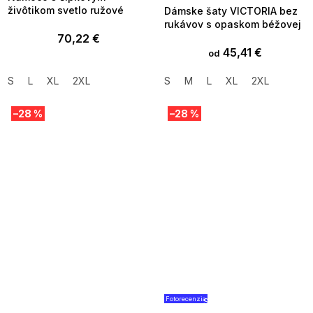
živôtikom svetlo ružové
Dámske šaty VICTORIA bez
rukávov s opaskom béžovej
70,22 €
45,41 €
od
S
L
XL
2XL
S
M
L
XL
2XL
–28 %
–28 %
Fotorecenzia
SUMMER SALE -35% ?
SUMMER SALE -35% ?
MMER35:35:EUR:P:f!2026-
G_SUMMER35:35:EUR:P:f!2026