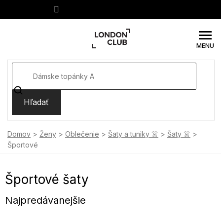
Prejsť
na
obsah
Hľadať
Domov
Ženy
Oblečenie
Šaty a tuniky 👗
Šaty 👗
Športové
Športové šaty
Najpredávanejšie