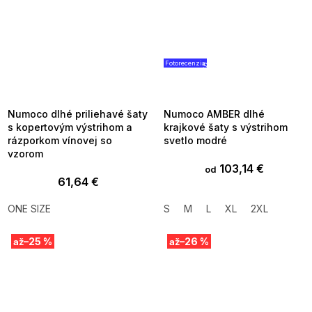
Fotorecenzia
SUMMER SALE -35% ?
SUMMER SALE -35% ?
MMER35:35:EUR:P:f!2026-
G_SUMMER35:35:EUR:P:f!2026
8-04-09:01,2026-08-10-
08-04-09:01,2026-08-10-
09:00
09:00
Numoco dlhé priliehavé šaty
Numoco AMBER dlhé
s kopertovým výstrihom a
krajkové šaty s výstrihom
rázporkom vínovej so
svetlo modré
vzorom
103,14 €
od
61,64 €
ONE SIZE
S
M
L
XL
2XL
–25 %
–26 %
až
až