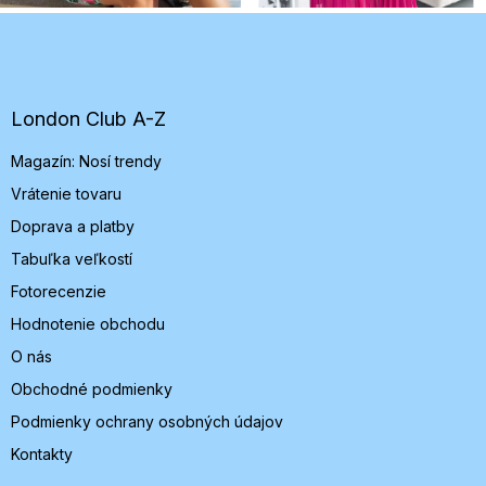
Z
á
p
ä
t
London Club A-Z
i
Magazín: Nosí trendy
e
Vrátenie tovaru
Doprava a platby
Tabuľka veľkostí
Fotorecenzie
Hodnotenie obchodu
O nás
Obchodné podmienky
Podmienky ochrany osobných údajov
Kontakty