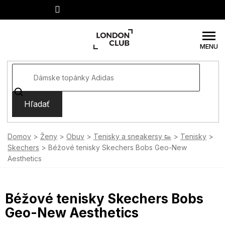
Prejsť
na
obsah
Hľadať
Domov
Ženy
Obuv
Tenisky a sneakersy 👟
Tenisky
Skechers
Béžové tenisky Skechers Bobs Geo-New
Aesthetics
Béžové tenisky Skechers Bobs
Geo-New Aesthetics