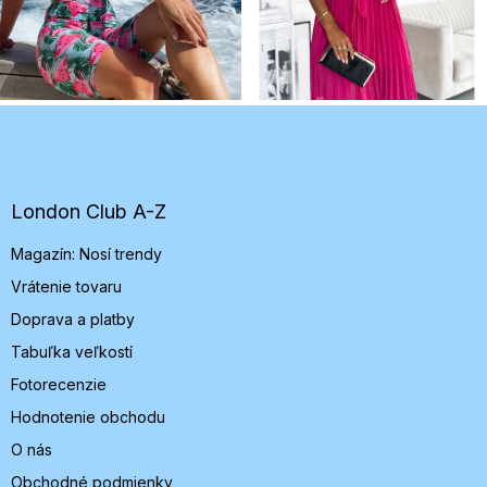
Z
á
p
ä
t
London Club A-Z
i
Magazín: Nosí trendy
e
Vrátenie tovaru
Doprava a platby
Tabuľka veľkostí
Fotorecenzie
Hodnotenie obchodu
O nás
Obchodné podmienky