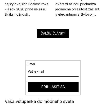
najštýlovejších udalostí roka
dverami as ňou prichádza
– a rok 2026 prinesie širšiu
jedinečná príležitosť zažiariť
škálu možností...
v elegantnom a štýlovom...
ĎALŠIE ČLÁNKY
Email
PRIHLÁSIŤ SA
Vaša vstupenka do módneho sveta