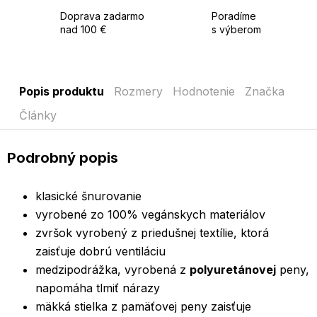
Doprava zadarmo
Poradíme
nad 100 €
s výberom
Popis produktu
Rozmery
Hodnotenie
Značka
Články
Podrobný popis
klasické šnurovanie
vyrobené zo 100% vegánskych materiálov
zvršok vyrobený z priedušnej textílie, ktorá
zaisťuje dobrú ventiláciu
medzipodrážka, vyrobená z
polyuretánovej
peny,
napomáha tlmiť nárazy
mäkká stielka z pamäťovej peny zaisťuje