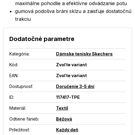
maximálne pohodlie a efektívne odvádzanie potu
gumová podošva bráni sklzu a zaisťuje dostatočnú
trakciu
Dodatočné parametre
Kategória
:
Dámske tenisky Skechers
Kód:
Zvoľte variant
EAN
:
Zvoľte variant
Dostupnosť
:
Doručenie 3-5 dní
ID
:
117417-TPE
Materiál
:
Textil
Odtiene farieb
:
Béžová
Príležitosť
:
Každý deň