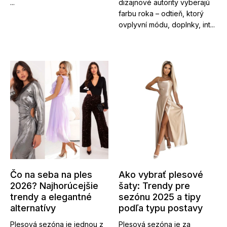
...
dizajnové autority vyberajú
farbu roka – odtieň, ktorý
ovplyvní módu, doplnky, int...
Čo na seba na ples
Ako vybrať plesové
2026? Najhorúcejšie
šaty: Trendy pre
trendy a elegantné
sezónu 2025 a tipy
alternatívy
podľa typu postavy
Plesová sezóna je jednou z
Plesová sezóna je za