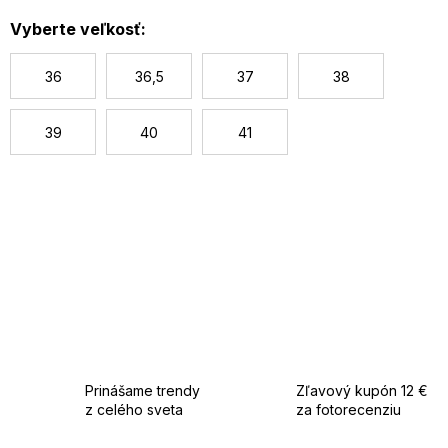
c
Vyberte veľkosť:
36
36,5
37
38
39
40
41
Prinášame trendy
Zľavový kupón 12 €
z celého sveta
za fotorecenziu