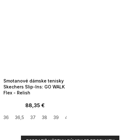
SUMMER SALE -35% ?
MMER35:35:EUR:P:f!2026-
8-04-09:01,2026-08-10-
09:00
Smotanové dámske tenisky
Skechers Slip-Ins: GO WALK
Flex - Relish
88,35 €
36
36,5
37
38
39
40
41