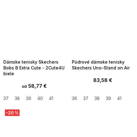
SUMMER SALE -35% ?
SUMMER SALE -35% ?
MMER35:35:EUR:P:f!2026-
G_SUMMER35:35:EUR:P:f!2026-
8-04-09:01,2026-08-10-
08-04-09:01,2026-08-10-
09:00
09:00
Dámske tenisky Skechers
Púdrové dámske tenisky
Bobs B Extra Cute - 2Cute4U
Skechers Uno-Stand on Air
biele
83,58 €
58,77 €
od
37
38
39
40
41
36
37
38
39
41
–20 %