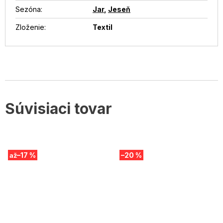
Sezóna
:
Jar
,
Jeseň
Zloženie
:
Textil
Súvisiaci tovar
–17 %
–20 %
až