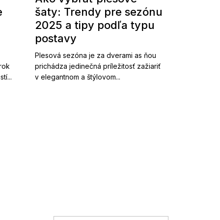
e
šaty: Trendy pre sezónu
2025 a tipy podľa typu
postavy
Plesová sezóna je za dverami as ňou
 rok
prichádza jedinečná príležitosť zažiariť
í...
v elegantnom a štýlovom...