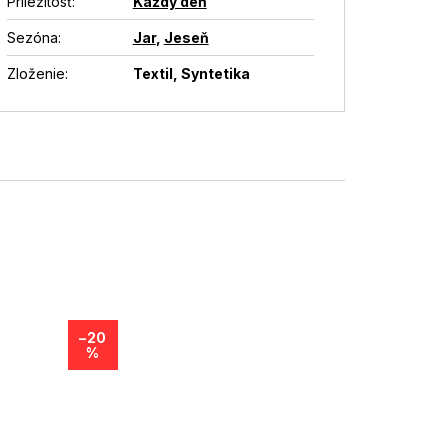
Príležitosť
:
Každý deň
Sezóna
:
Jar
,
Jeseň
Zloženie
:
Textil, Syntetika
–20
%