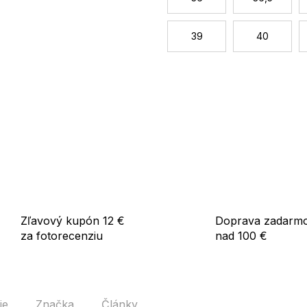
39
40
Zľavový kupón 12 €
Doprava zadarm
za fotorecenziu
nad 100 €
ie
Značka
Články