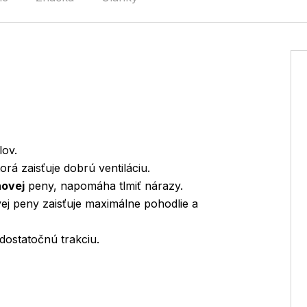
ov.
orá zaisťuje dobrú ventiláciu.
novej
peny, napomáha tlmiť nárazy.
j peny zaisťuje maximálne pohodlie a
dostatočnú trakciu.