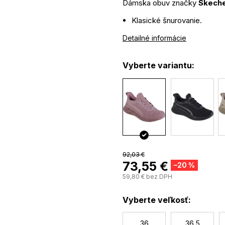
Dámska obuv značky
Skeche
Klasické šnurovanie.
Vyrobené zo 100% vegánsk
Detailné informácie
Zvršok vyrobený z priedušnej
Medzipodrážka, vyrobená
Vyberte variantu:
Mäkká stielka
Memory F
pohodlie a efektívne odvád
Gumová podošva bráni sklzu
92,03 €
73,55 €
–20 %
59,80 € bez DPH
Vyberte veľkosť:
36
36,5