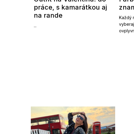
práce, s kamarátkou aj
znam
na rande
Každý r
vyberaj
...
ovplyvn