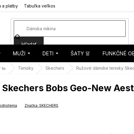
 a platby
Tabuľka veľkostí
Fotorecenzie
Hodnotenie obcho
Hľadať
MUŽI
DETI
ŠATY 👗
FUNKČNÉ OB
košík
 👟
Tenisky
Skechers
Ružové dámske tenisky Ske
 Skechers Bobs Geo-New Aest
odnotenia
Značka:
SKECHERS