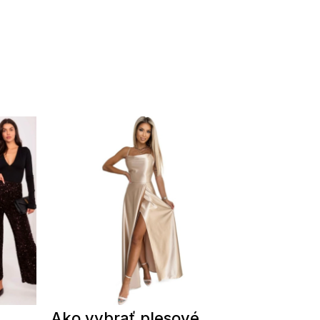
Ako vybrať plesové