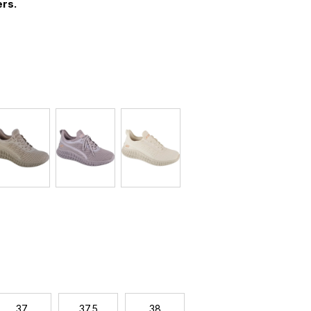
rs.
ych materiálov.
 textílie, ktorá zaisťuje dobrú ventiláciu.
 z
polyuretánovej
peny, napomáha tlmiť nárazy.
oam
z pamäťovej peny zaisťuje maximálne
zanie potu.
 a zaisťuje dostatočnú trakciu.
Jednotková
cena:
37
37,5
38