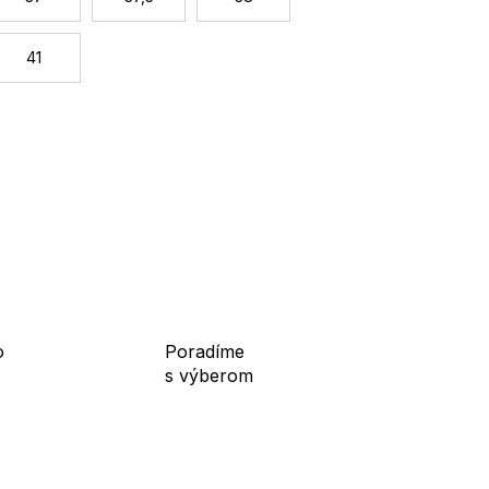
41
o
Poradíme
s výberom