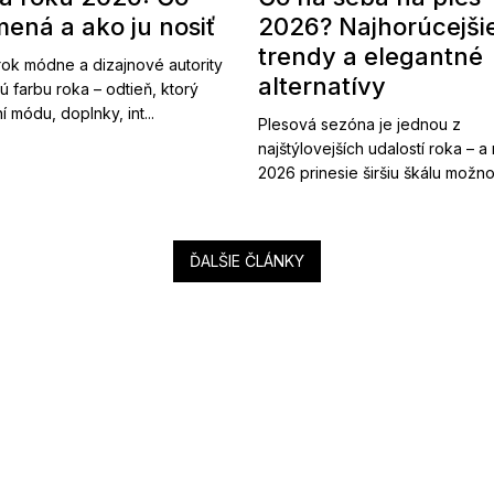
ená a ako ju nosiť
2026? Najhorúcejši
trendy a elegantné
ok módne a dizajnové autority
alternatívy
ú farbu roka – odtieň, ktorý
í módu, doplnky, int...
Plesová sezóna je jednou z
najštýlovejších udalostí roka – a
2026 prinesie širšiu škálu možnost
ĎALŠIE ČLÁNKY