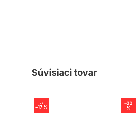
Súvisiaci tovar
–20
až
–17 %
%