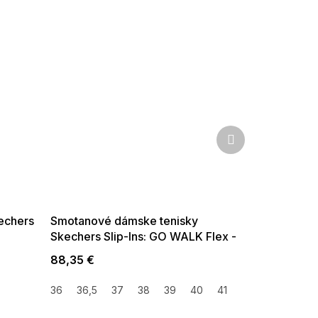
Ďalší
produkt
SUMMER SALE -35% ?
G_SUMMER35:35:EUR:P:f!2026-
08-04-09:01,2026-08-10-
09:00
echers
Smotanové dámske tenisky
Skechers Slip-Ins: GO WALK Flex -
Relish
88,35 €
36
36,5
37
38
39
40
41