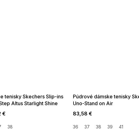
SALE -35% ?
SUMMER SALE -35% ?
35:EUR:P:f!2026-
G_SUMMER35:35:EUR:P:f!2026-
01,2026-08-10-
08-04-09:01,2026-08-10-
09:00
09:00
 tenisky Skechers Slip-ins
Púdrové dámske tenisky Sk
Step Altus Starlight Shine
Uno-Stand on Air
zlaté
2 €
83,58 €
7
38
36
37
38
39
41