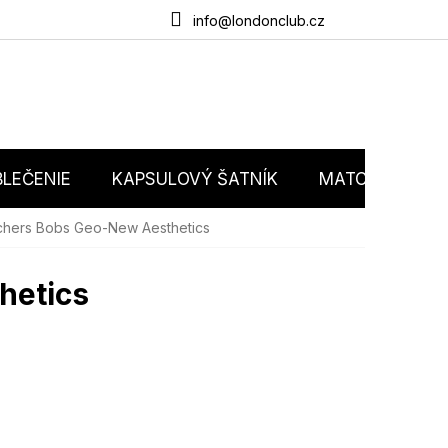
du
O nás
Obchodné podmienky
Podmienky ochrany osobný
info@londonclub.cz
LEČENIE
KAPSULOVÝ ŠATNÍK
MATCHY MATC
chers Bobs Geo-New Aesthetics
hetics