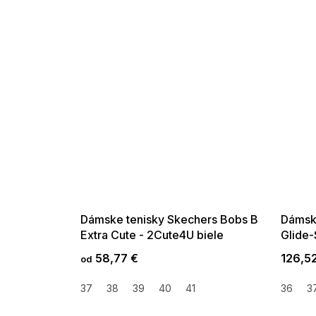
SUMMER SALE -35% ?
SUMMER 
G_SUMMER35:35:EUR:P:f!2026-
G_SUMMER35:
08-04-09:01,2026-08-10-
08-04-09:
09:00
Dámske tenisky Skechers Bobs B
Dámske
Extra Cute - 2Cute4U biele
Glide-
bielo-
58,77 €
126,5
od
37
38
39
40
41
36
3