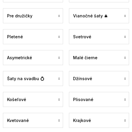
Pre družičky
Vianočné šaty 🎄
Pletené
Svetrové
Asymetrické
Malé čierne
Šaty na svadbu 💍
Džínsové
Košeľové
Plisované
Kvetované
Krajkové