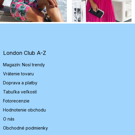
Z
á
p
ä
t
London Club A-Z
i
Magazín: Nosí trendy
e
Vrátenie tovaru
Doprava a platby
Tabuľka veľkostí
Fotorecenzie
Hodnotenie obchodu
O nás
Obchodné podmienky