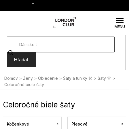
Prejsť
na
obsah
Hľadať
Domov
Ženy
Oblečenie
Šaty a tuniky 👗
Šaty 👗
Celoročné biele šaty
Celoročné biele šaty
Koženkové
Plesové