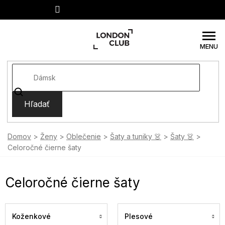
Prejsť
na
obsah
Hľadať
Domov
Ženy
Oblečenie
Šaty a tuniky 👗
Šaty 👗
Celoročné čierne šaty
Celoročné čierne šaty
Koženkové
Plesové