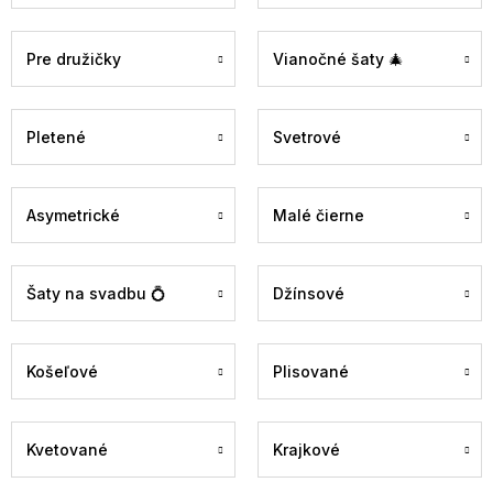
Pre družičky
Vianočné šaty 🎄
Pletené
Svetrové
Asymetrické
Malé čierne
Šaty na svadbu 💍
Džínsové
Košeľové
Plisované
Kvetované
Krajkové