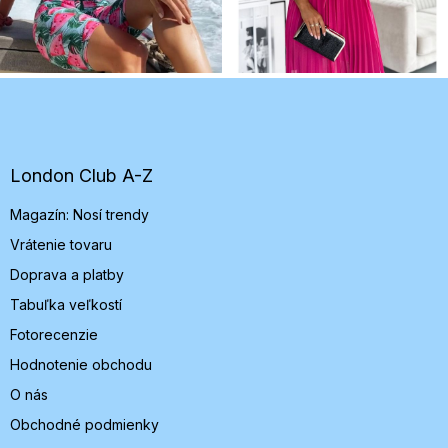
Z
á
p
ä
t
London Club A-Z
i
Magazín: Nosí trendy
e
Vrátenie tovaru
Doprava a platby
Tabuľka veľkostí
Fotorecenzie
Hodnotenie obchodu
O nás
Obchodné podmienky