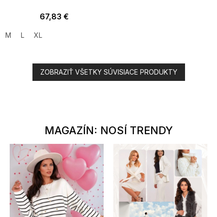
67,83 €
M
L
XL
ZOBRAZIŤ VŠETKY SÚVISIACE PRODUKTY
MAGAZÍN: NOSÍ TRENDY