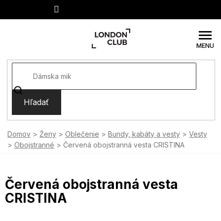
Prejsť
na
obsah
Hľadať
Domov
Ženy
Oblečenie
Bundy, kabáty a vesty
Vesty
Obojstranné
Červená obojstranná vesta CRISTINA
Červená obojstranná vesta
CRISTINA
SUMMER SALE -35% ?
MMER35:35:EUR:P:f!2026-