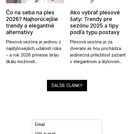
Čo na seba na ples
Ako vybrať plesové
2026? Najhorúcejšie
šaty: Trendy pre
trendy a elegantné
sezónu 2025 a tipy
alternatívy
podľa typu postavy
Plesová sezóna je jednou z
Plesová sezóna je za
najštýlovejších udalostí roka
dverami as ňou prichádza
– a rok 2026 prinesie širšiu
jedinečná príležitosť zažiariť
škálu možností...
v elegantnom a štýlovom...
ĎALŠIE ČLÁNKY
Email