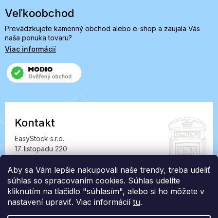
Veľkoobchod
Prevádzkujete kamenný obchod alebo e-shop a zaujala Vás
naša ponuka tovaru?
Viac informácií
Kontakt
EasyStock s.r.o.
17. listopadu 220
549 41 Červený Kostelec
IČ: 07727402, DIČ: CZ07727402
Aby sa Vám lepšie nakupovali naše trendy, treba udeliť
súhlas so spracovaním cookies. Súhlas udelíte
info@londonclub.sk
kliknutím na tlačidlo "súhlasím", alebo si ho môžete v
nastavení upraviť. Viac informácií
tu
.