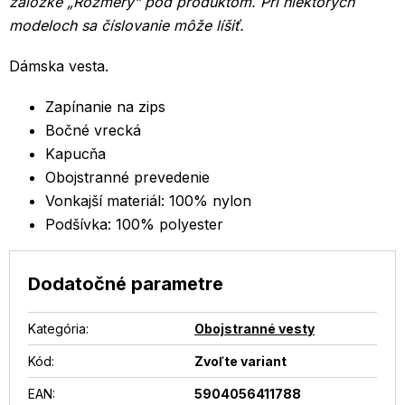
záložke „Rozmery“ pod produktom.
Pri niektorých
modeloch sa číslovanie môže líšiť.
Dámska vesta.
Zapínanie na zips
Bočné vrecká
Kapucňa
Obojstranné prevedenie
Vonkajší materiál: 100% nylon
Podšívka: 100% polyester
Dodatočné parametre
Kategória
:
Obojstranné vesty
Kód:
Zvoľte variant
EAN
:
5904056411788