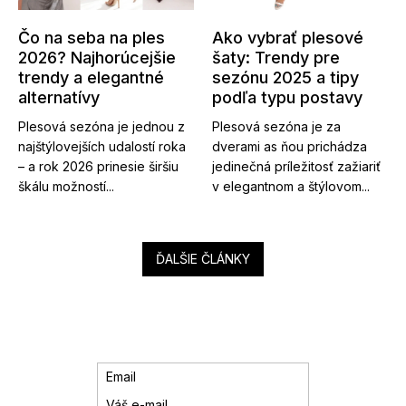
Čo na seba na ples
Ako vybrať plesové
2026? Najhorúcejšie
šaty: Trendy pre
trendy a elegantné
sezónu 2025 a tipy
alternatívy
podľa typu postavy
Plesová sezóna je jednou z
Plesová sezóna je za
najštýlovejších udalostí roka
dverami as ňou prichádza
– a rok 2026 prinesie širšiu
jedinečná príležitosť zažiariť
škálu možností...
v elegantnom a štýlovom...
ĎALŠIE ČLÁNKY
Email