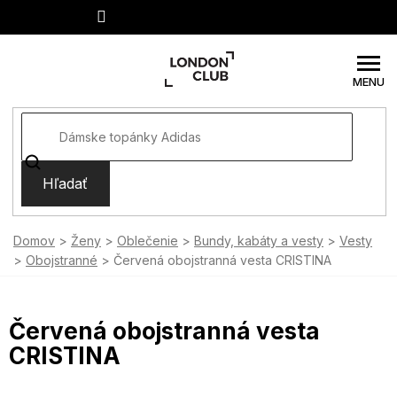
Prejsť
na
obsah
Hľadať
Domov
Ženy
Oblečenie
Bundy, kabáty a vesty
Vesty
Obojstranné
Červená obojstranná vesta CRISTINA
Červená obojstranná vesta
CRISTINA
SUMMER SALE -35% ?
MMER35:35:EUR:P:f!2026-