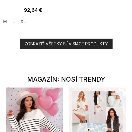
92,64 €
M
L
XL
ZOBRAZIŤ VŠETKY SÚVISIACE PRODUKTY
MAGAZÍN: NOSÍ TRENDY