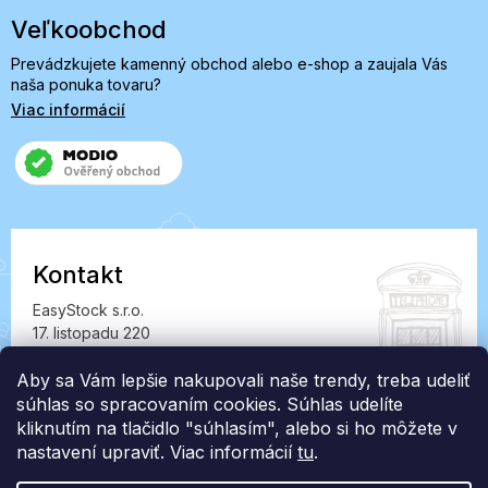
Veľkoobchod
Prevádzkujete kamenný obchod alebo e-shop a zaujala Vás
naša ponuka tovaru?
Viac informácií
Kontakt
EasyStock s.r.o.
17. listopadu 220
549 41 Červený Kostelec
IČ: 07727402, DIČ: CZ07727402
Aby sa Vám lepšie nakupovali naše trendy, treba udeliť
súhlas so spracovaním cookies. Súhlas udelíte
info@londonclub.sk
kliknutím na tlačidlo "súhlasím", alebo si ho môžete v
nastavení upraviť. Viac informácií
tu
.