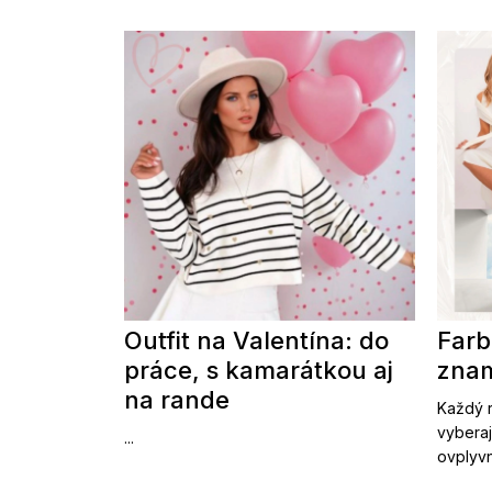
Outfit na Valentína: do
Farb
práce, s kamarátkou aj
znam
na rande
Každý r
vyberaj
...
ovplyvn