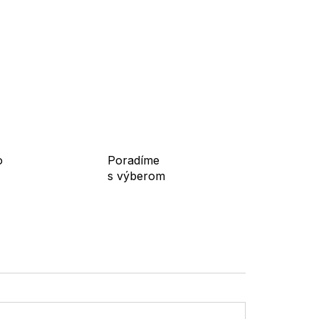
Jednotková
cena:
o
Poradíme
s výberom