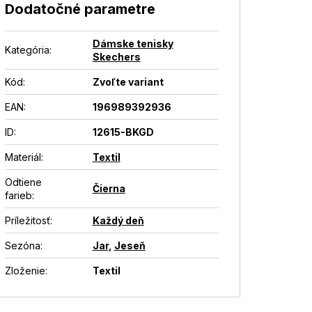
Dodatočné parametre
Dámske tenisky
Kategória
:
Skechers
Kód:
Zvoľte variant
EAN
:
196989392936
ID
:
12615-BKGD
Materiál
:
Textil
Odtiene
Čierna
farieb
:
Príležitosť
:
Každý deň
Sezóna
:
Jar
,
Jeseň
Zloženie
:
Textil