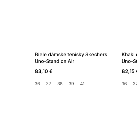
SUMMER SALE -35% ?
SUMMER 
G_SUMMER35:35:EUR:P:f!2026-
G_SUMMER35:
08-04-09:01,2026-08-10-
08-04-09:
09:00
Biele dámske tenisky Skechers
Khaki 
Uno-Stand on Air
Uno-St
83,10 €
82,15 
36
37
38
39
41
36
3