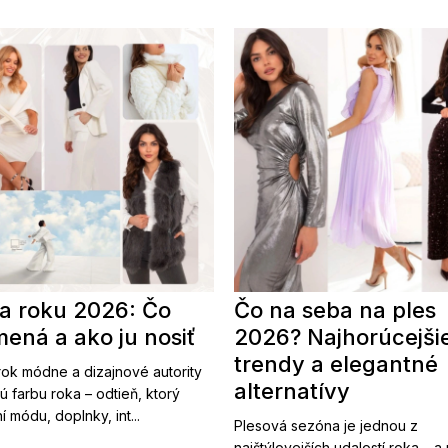
a roku 2026: Čo
Čo na seba na ples
ená a ako ju nosiť
2026? Najhorúcejši
trendy a elegantné
ok módne a dizajnové autority
alternatívy
ú farbu roka – odtieň, ktorý
í módu, doplnky, int...
Plesová sezóna je jednou z
najštýlovejších udalostí roka – a