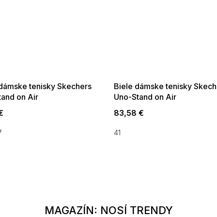
SALE -35% ?
SUMMER SALE -35% ?
35:EUR:P:f!2026-
G_SUMMER35:35:EUR:P:f!2026-
01,2026-08-10-
08-04-09:01,2026-08-10-
09:00
09:00
dámske tenisky Skechers
Biele dámske tenisky Skech
and on Air
Uno-Stand on Air
€
83,58 €
7
41
MAGAZÍN: NOSÍ TRENDY