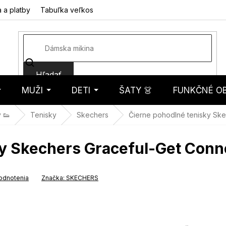
 a platby
Tabuľka veľkostí
Fotorecenzie
Hodnotenie obcho
Hľadať
MUŽI
DETI
ŠATY 👗
FUNKČNÉ OB
košík
 👟
Tenisky
Skechers
Čierne pohodlné tenisky Sk
ky Skechers Graceful-Get Conn
odnotenia
Značka:
SKECHERS