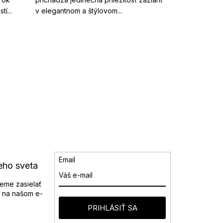
í...
v elegantnom a štýlovom...
Email
eho sveta
eme zasielať
 na našom e-
PRIHLÁSIŤ SA