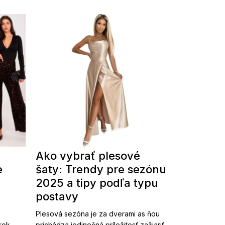
Ako vybrať plesové
e
šaty: Trendy pre sezónu
2025 a tipy podľa typu
postavy
Plesová sezóna je za dverami as ňou
 rok
prichádza jedinečná príležitosť zažiariť