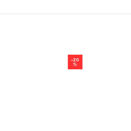
–20
%