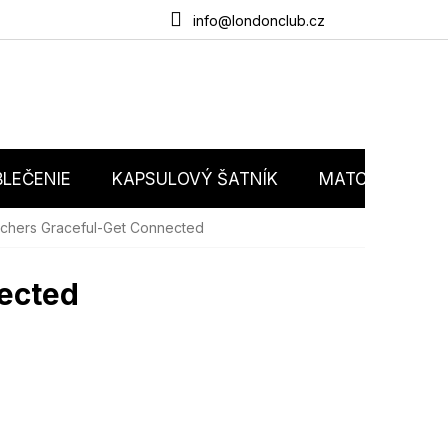
du
O nás
Obchodné podmienky
Podmienky ochrany osobný
info@londonclub.cz
LEČENIE
KAPSULOVÝ ŠATNÍK
MATCHY MATC
echers Graceful-Get Connected
ected