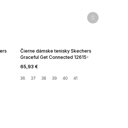
Ďalší
produkt
SUMMER SALE -35% ?
G_SUMMER35:35:EUR:P:f!2026-
08-04-09:01,2026-08-10-
09:00
ers
Čierne dámske tenisky Skechers
Graceful Get Connected 12615-
BBK
65,93 €
36
37
38
39
40
41