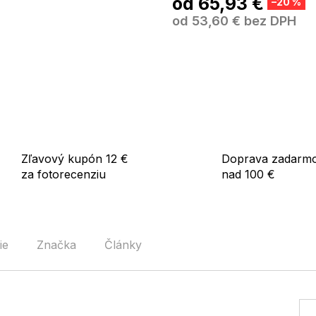
od
65,93 €
–20 %
od
53,60 €
bez DPH
Zľavový kupón 12 €
Doprava zadarm
za fotorecenziu
nad 100 €
ie
Značka
Články