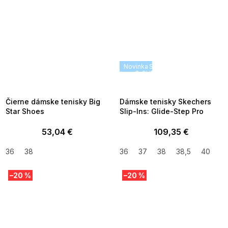
SUMMER SALE -35% ?
Novinka
SUMMER SALE -35% ?
MMER35:35:EUR:P:f!2026-
G_SUMMER35:35:EUR:P:f!2026
8-04-09:01,2026-08-10-
08-04-09:01,2026-08-10-
09:00
09:00
Čierne dámske tenisky Big
Dámske tenisky Skechers
Star Shoes
Slip-Ins: Glide-Step Pro
53,04 €
109,35 €
36
38
36
37
38
38,5
40
–20 %
–20 %