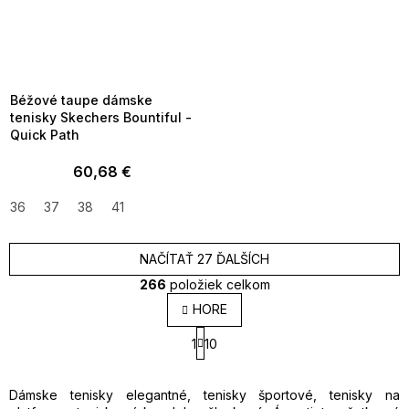
SUMMER SALE -35% ?
MMER35:35:EUR:P:f!2026-
8-04-09:01,2026-08-10-
09:00
Béžové taupe dámske
tenisky Skechers Bountiful -
Quick Path
60,68 €
36
37
38
41
NAČÍTAŤ 27 ĎALŠÍCH
266
položiek celkom
O
HORE
v
S
l
1
10
t
á
r
d
á
a
n
Dámske tenisky elegantné, tenisky športové, tenisky na