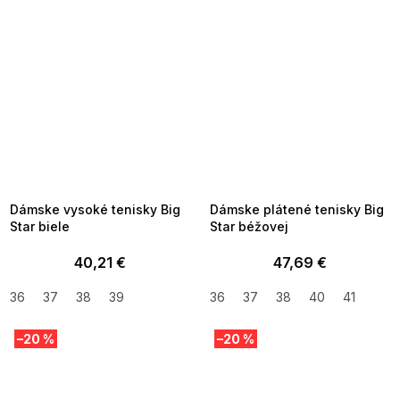
SUMMER SALE -35% ?
SUMMER SALE -35% ?
MMER35:35:EUR:P:f!2026-
G_SUMMER35:35:EUR:P:f!2026-
8-04-09:01,2026-08-10-
08-04-09:01,2026-08-10-
09:00
09:00
Dámske vysoké tenisky Big
Dámske plátené tenisky Big
Star biele
Star béžovej
40,21 €
47,69 €
36
37
38
39
36
37
38
40
41
–20 %
–20 %