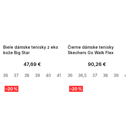
SUMMER SALE -35% ?
SUMMER SALE -35% ?
MMER35:35:EUR:P:f!2026-
G_SUMMER35:35:EUR:P:f!2026-
8-04-09:01,2026-08-10-
08-04-09:01,2026-08-10-
09:00
09:00
Biele dámske tenisky z eko
Čierne dámske tenisky
kože Big Star
Skechers Go Walk Flex
47,69 €
90,26 €
36
37
38
39
40
41
36
36,5
37
38
39
4
–20 %
–20 %