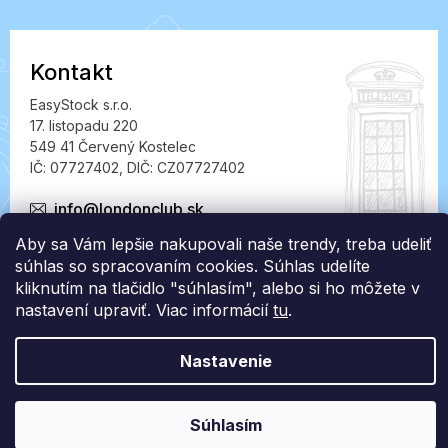
Kontakt
EasyStock s.r.o.
17. listopadu 220
549 41 Červený Kostelec
IČ: 07727402, DIČ: CZ07727402
info@londonclub.sk
Aby sa Vám lepšie nakupovali naše trendy, treba udeliť
súhlas so spracovaním cookies. Súhlas udelíte
kliknutím na tlačidlo "súhlasím", alebo si ho môžete v
nastavení upraviť. Viac informácií
tu
.
Vytvoril Shoptet Premium
Nastavenie
Copyright 2026
LondonClub.sk
. Všetky práva vyhradené.
Súhlasím