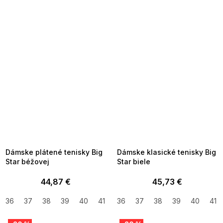
SUMMER SALE -35% ?
SUMMER SALE -35% ?
MMER35:35:EUR:P:f!2026-
G_SUMMER35:35:EUR:P:f!2026-
8-04-09:01,2026-08-10-
08-04-09:01,2026-08-10-
09:00
09:00
Dámske plátené tenisky Big
Dámske klasické tenisky Big
Star béžovej
Star biele
44,87 €
45,73 €
36
37
38
39
40
41
36
37
38
39
40
41