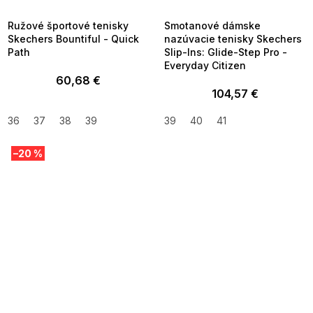
09:00
09:00
Ružové športové tenisky
Smotanové dámske
Skechers Bountiful - Quick
nazúvacie tenisky Skechers
Path
Slip-Ins: Glide-Step Pro -
Everyday Citizen
60,68 €
104,57 €
36
37
38
39
39
40
41
–20 %