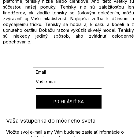
k
c
platforme, tenisky nízke alebo členkové. Áno, tieto všetky sú
o
i
súčasťou našej ponuky. Tenisky nie sú záležitosťou len
v
e
tínedžerov, ak zladíte tenisky so štýlovým oblečením, môžu
a
p
zvýrazniť aj Vašu mladistvosť. Najlepšia voľba k džínsom a
n
r
obyčajnému tričku. Tenisky sa hodia aj k saku a košeli a z
i
v
upnutého outfitu. Dokážu razom vykúzliť skvelý model. Tenisky
e
k
sú niekedy jediný spôsob, ako zvládnuť celodenné
y
pobehovanie.
v
ý
p
i
s
Email
u
PRIHLÁSIŤ SA
Vaša vstupenka do módneho sveta
Vložte svoj e-mail a my Vám budeme zasielať informácie o