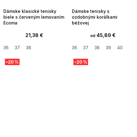
09:00
09:00
Dámske klasické tenisky
Dámske tenisky s
biele s červeným lemovaním
ozdobnými korálkami
Ecoma
béžovej
21,38 €
45,89 €
od
36
37
38
36
37
38
39
40
–20 %
–20 %