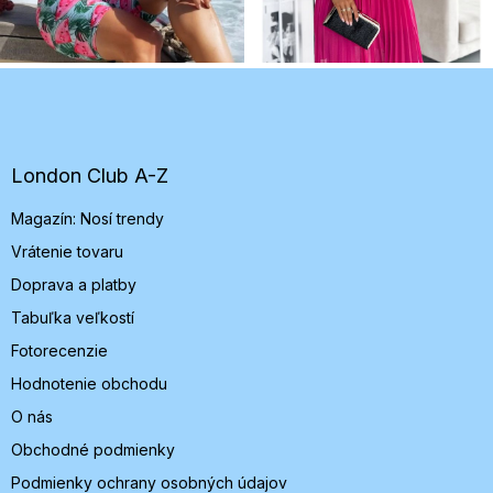
Z
á
p
ä
t
London Club A-Z
i
Magazín: Nosí trendy
e
Vrátenie tovaru
Doprava a platby
Tabuľka veľkostí
Fotorecenzie
Hodnotenie obchodu
O nás
Obchodné podmienky
Podmienky ochrany osobných údajov