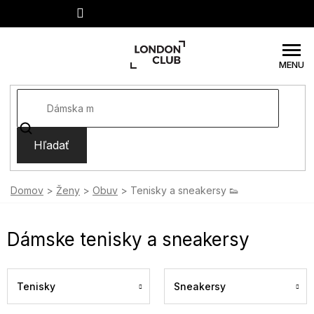
Prejsť
na
obsah
Hľadať
Domov
Ženy
Obuv
Tenisky a sneakersy 👟
Dámske tenisky a sneakersy
Tenisky
Sneakersy