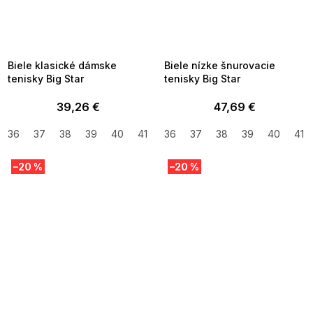
SUMMER SALE -35% ?
SUMMER SALE -35% ?
MMER35:35:EUR:P:f!2026-
G_SUMMER35:35:EUR:P:f!2026-
8-04-09:01,2026-08-10-
08-04-09:01,2026-08-10-
09:00
09:00
Biele klasické dámske
Biele nízke šnurovacie
tenisky Big Star
tenisky Big Star
39,26 €
47,69 €
36
37
38
39
40
41
36
37
38
39
40
41
–20 %
–20 %