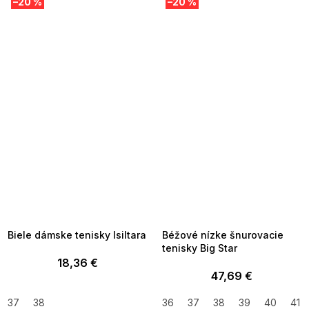
–20 %
–20 %
SUMMER SALE -35% ?
SUMMER SALE -35% ?
MMER35:35:EUR:P:f!2026-
G_SUMMER35:35:EUR:P:f!2026-
8-04-09:01,2026-08-10-
08-04-09:01,2026-08-10-
09:00
09:00
Biele dámske tenisky Isiltara
Béžové nízke šnurovacie
tenisky Big Star
18,36 €
47,69 €
37
38
36
37
38
39
40
41