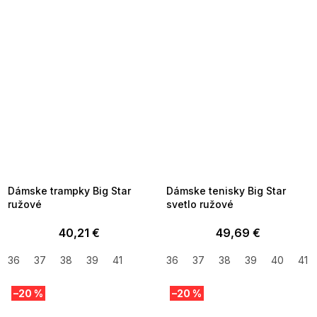
SUMMER SALE -35% ?
SUMMER SALE -35% ?
MMER35:35:EUR:P:f!2026-
G_SUMMER35:35:EUR:P:f!2026-
8-04-09:01,2026-08-10-
08-04-09:01,2026-08-10-
09:00
09:00
Dámske trampky Big Star
Dámske tenisky Big Star
ružové
svetlo ružové
40,21 €
49,69 €
36
37
38
39
41
36
37
38
39
40
41
–20 %
–20 %