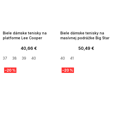
SUMMER SALE -35% ?
SUMMER SALE -35% ?
MMER35:35:EUR:P:f!2026-
G_SUMMER35:35:EUR:P:f!2026-
8-04-09:01,2026-08-10-
08-04-09:01,2026-08-10-
09:00
09:00
Biele dámske tenisky na
Biele dámske tenisky na
platforme Lee Cooper
masívnej podrážke Big Star
40,66 €
50,49 €
37
38
39
40
40
41
–20 %
–20 %