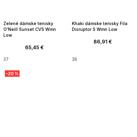
SUMMER SALE -35% ?
SUMMER SALE -35% ?
MMER35:35:EUR:P:f!2026-
G_SUMMER35:35:EUR:P:f!2026-
8-04-09:01,2026-08-10-
08-04-09:01,2026-08-10-
09:00
09:00
Zelené dámske tenisky
Khaki dámske tenisky Fila
O'Neill Sunset CVS Wmn
Disruptor S Wmn Low
Low
86,91 €
65,45 €
37
38
–20 %