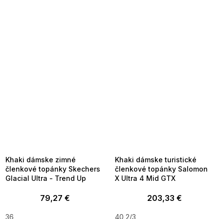
SUMMER SALE -35% ?
SUMMER SALE -35% ?
MMER35:35:EUR:P:f!2026-
G_SUMMER35:35:EUR:P:f!2026-
8-04-09:01,2026-08-10-
08-04-09:01,2026-08-10-
09:00
09:00
Khaki dámske zimné
Khaki dámske turistické
členkové topánky Skechers
členkové topánky Salomon
Glacial Ultra - Trend Up
X Ultra 4 Mid GTX
79,27 €
203,33 €
36
40 2/3