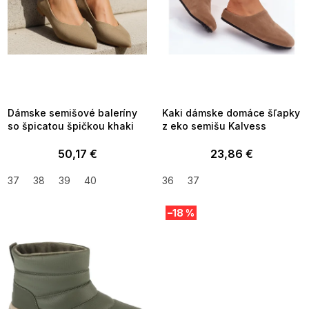
u
k
t
o
v
SUMMER SALE -35% ?
SUMMER SALE -35% ?
MMER35:35:EUR:P:f!2026-
G_SUMMER35:35:EUR:P:f!2026-
8-04-09:01,2026-08-10-
08-04-09:01,2026-08-10-
09:00
09:00
Dámske semišové baleríny
Kaki dámske domáce šľapky
so špicatou špičkou khaki
z eko semišu Kalvess
50,17 €
23,86 €
37
38
39
40
36
37
–18 %