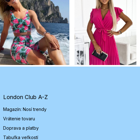
Z
á
p
ä
t
London Club A-Z
i
Magazín: Nosí trendy
e
Vrátenie tovaru
Doprava a platby
Tabuľka veľkostí