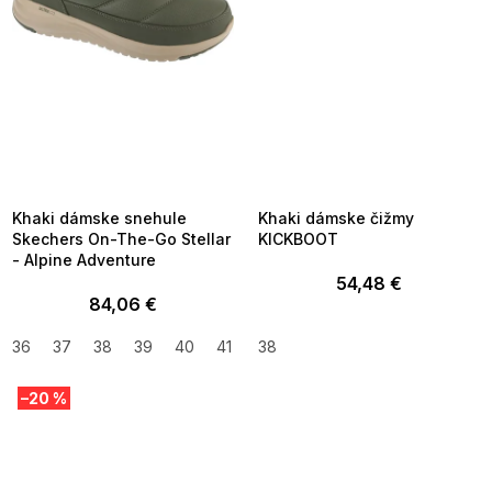
SUMMER SALE -35% ?
SUMMER SALE -35% ?
MMER35:35:EUR:P:f!2026-
G_SUMMER35:35:EUR:P:f!2026-
8-04-09:01,2026-08-10-
08-04-09:01,2026-08-10-
09:00
09:00
Khaki dámske snehule
Khaki dámske čižmy
Skechers On-The-Go Stellar
KICKBOOT
- Alpine Adventure
54,48 €
84,06 €
36
37
38
39
40
41
42
38
–20 %