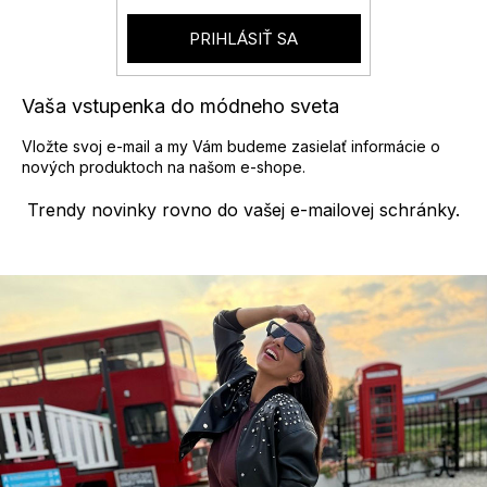
p
r
PRIHLÁSIŤ SA
v
k
y
Vaša vstupenka do módneho sveta
v
ý
Vložte svoj e-mail a my Vám budeme zasielať informácie o
p
nových produktoch na našom e-shope.
i
s
Trendy novinky rovno do vašej e-mailovej schránky.
u