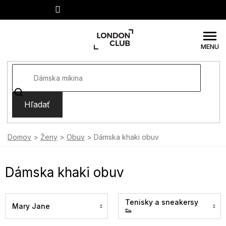
Prejsť
na
obsah
Hľadať
Domov
Ženy
Obuv
Dámska khaki obuv
Dámska khaki obuv
Tenisky a sneakersy
Mary Jane
👟