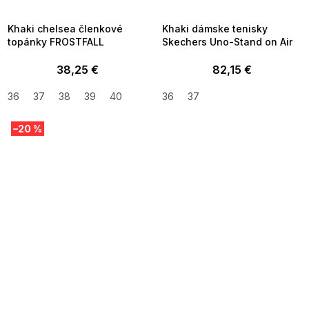
09:00
09:00
Khaki chelsea členkové
Khaki dámske tenisky
topánky FROSTFALL
Skechers Uno-Stand on Air
38,25 €
82,15 €
36
37
38
39
40
36
37
–20 %