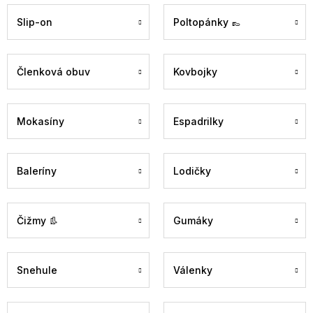
Slip-on
Poltopánky 👞
Členková obuv
Kovbojky
Mokasíny
Espadrilky
Baleríny
Lodičky
Čižmy 👢
Gumáky
Snehule
Válenky