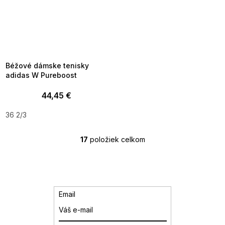
SUMMER SALE -35% ?
MMER35:35:EUR:P:f!2026-
8-04-09:01,2026-08-10-
09:00
Béžové dámske tenisky
adidas W Pureboost
44,45 €
36 2/3
17
položiek celkom
O
v
l
á
d
a
Email
c
i
e