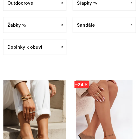
Outdoorové
Šľapky 👡
Žabky 🩴
Sandále
Doplnky k obuvi
V
–24 %
ý
p
i
s
p
r
o
d