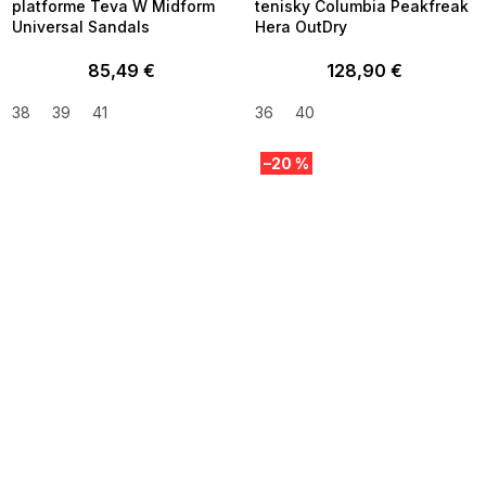
platforme Teva W Midform
tenisky Columbia Peakfreak
Universal Sandals
Hera OutDry
85,49 €
128,90 €
38
39
41
36
40
–20 %
SUMMER SALE -35% ?
SUMMER SALE -35% ?
MMER35:35:EUR:P:f!2026-
G_SUMMER35:35:EUR:P:f!2026-
8-04-09:01,2026-08-10-
08-04-09:01,2026-08-10-