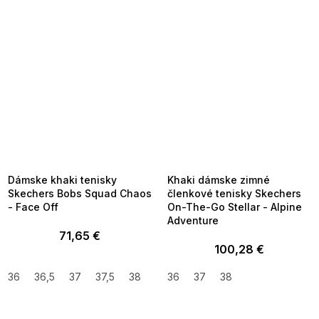
SUMMER SALE -35% ?
SUMMER SALE -35% ?
MMER35:35:EUR:P:f!2026-
G_SUMMER35:35:EUR:P:f!2026-
8-04-09:01,2026-08-10-
08-04-09:01,2026-08-10-
09:00
09:00
Dámske khaki tenisky
Khaki dámske zimné
Skechers Bobs Squad Chaos
členkové tenisky Skechers
- Face Off
On-The-Go Stellar - Alpine
Adventure
71,65 €
100,28 €
36
36,5
37
37,5
38
39
36
40
37
41
38