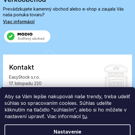
Prevádzkujete kamenný obchod alebo e-shop a zaujala Vás
naša ponuka tovaru?
Viac informácií
Kontakt
EasyStock s.r.o.
17. listopadu 220
549 41 Červený Kostelec
IČ: 07727402, DIČ: CZ07727402
Aby sa Vám lepšie nakupovali naše trendy, treba udeliť
súhlas so spracovaním cookies. Súhlas udelíte
info@londonclub.sk
kliknutím na tlačidlo "súhlasím", alebo si ho môžete v
nastavení upraviť. Viac informácií
tu
.
Nastavenie