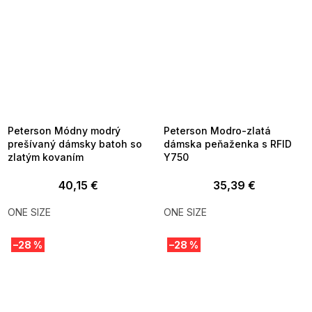
SUMMER SALE -35% ?
SUMMER SALE -35% ?
MMER35:35:EUR:P:f!2026-
G_SUMMER35:35:EUR:P:f!2026-
8-04-09:01,2026-08-10-
08-04-09:01,2026-08-10-
09:00
09:00
Peterson Módny modrý
Peterson Modro-zlatá
prešívaný dámsky batoh so
dámska peňaženka s RFID
zlatým kovaním
Y750
40,15 €
35,39 €
ONE SIZE
ONE SIZE
–28 %
–28 %