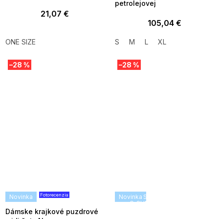
petrolejovej
21,07 €
105,04 €
ONE SIZE
S
M
L
XL
–28 %
–28 %
Fotorecenzia
Novinka
Novinka
SUMMER SALE -35% ?
G_SUMMER35:35:EUR:P:f!2026
08-04-09:01,2026-08-10-
Dámske krajkové puzdrové
09:00