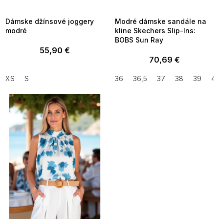
8-04-09:01,2026-08-10-
08-04-09:01,2026-08-10-
09:00
09:00
Dámske džínsové joggery
Modré dámske sandále na
modré
kline Skechers Slip-Ins:
BOBS Sun Ray
55,90 €
70,69 €
XS
S
36
36,5
37
38
39
4