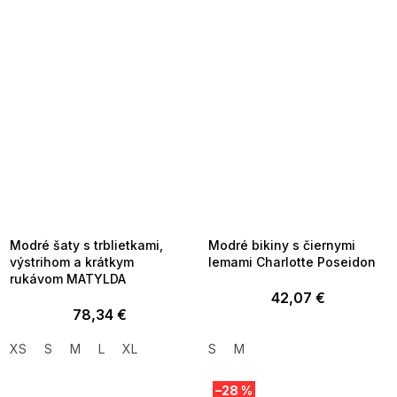
SUMMER SALE -35% ?
SUMMER SALE -35% ?
MMER35:35:EUR:P:f!2026-
G_SUMMER35:35:EUR:P:f!2026-
8-04-09:01,2026-08-10-
08-04-09:01,2026-08-10-
09:00
09:00
Modré šaty s trblietkami,
Modré bikiny s čiernymi
výstrihom a krátkym
lemami Charlotte Poseidon
rukávom MATYLDA
42,07 €
78,34 €
XS
S
M
L
XL
S
M
–28 %