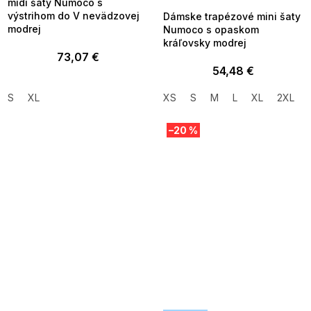
midi šaty Numoco s
výstrihom do V nevädzovej
Dámske trapézové mini šaty
modrej
Numoco s opaskom
kráľovsky modrej
73,07 €
54,48 €
S
XL
XS
S
M
L
XL
2XL
–20 %