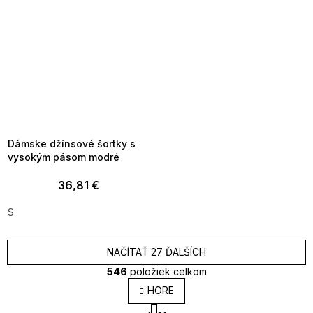
SUMMER SALE -35% ?
MMER35:35:EUR:P:f!2026-
8-04-09:01,2026-08-10-
09:00
Dámske džínsové šortky s
vysokým pásom modré
36,81 €
S
NAČÍTAŤ 27 ĎALŠÍCH
546
položiek celkom
O
HORE
v
S