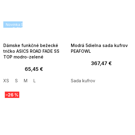
Novinka
SUMMER SALE -35% ?
SUMMER SALE -35% ?
G_SUMMER35:35:EUR:P:f!2026-
G_SUMMER35:35:EUR:P:f!2026-
08-04-09:01,2026-08-10-
08-04-09:01,2026-08-10-
09:00
09:00
Dámske funkčné bežecké
Modrá 5dielna sada kufrov
tričko ASICS ROAD FADE SS
PEAFOWL
TOP modro-zelené
367,47 €
65,45 €
XS
S
M
L
Sada kufrov
–26 %