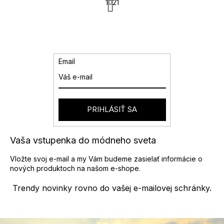
l
1
21
t
á
r
d
á
a
n
k
c
o
i
v
e
Email
a
p
n
r
i
v
e
k
y
PRIHLÁSIŤ SA
v
ý
p
Vaša vstupenka do módneho sveta
i
s
Vložte svoj e-mail a my Vám budeme zasielať informácie o
u
nových produktoch na našom e-shope.
Trendy novinky rovno do vašej e-mailovej schránky.