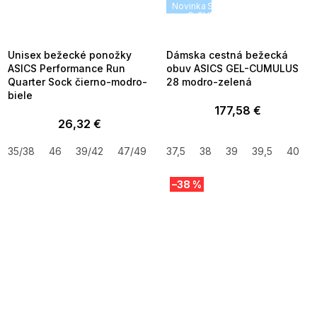
SUMMER SALE -35% ?
Novinka
SUMMER SALE -35% ?
MMER35:35:EUR:P:f!2026-
G_SUMMER35:35:EUR:P:f!2026
8-04-09:01,2026-08-10-
08-04-09:01,2026-08-10-
09:00
09:00
Unisex bežecké ponožky
Dámska cestná bežecká
ASICS Performance Run
obuv ASICS GEL-CUMULUS
Quarter Sock čierno-modro-
28 modro-zelená
biele
177,58 €
26,32 €
35/38
46
39/42
47/49
37,5
38
39
39,5
40
–38 %