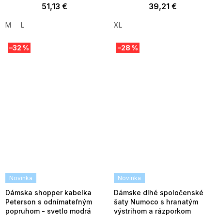
51,13 €
39,21 €
M
L
XL
–32 %
–28 %
Novinka
Novinka
Dámska shopper kabelka
Dámske dlhé spoločenské
Peterson s odnímateľným
šaty Numoco s hranatým
popruhom - svetlo modrá
výstrihom a rázporkom