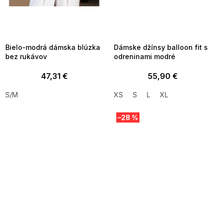
SUMMER SALE -35% ?
SUMMER SALE -35% ?
MMER35:35:EUR:P:f!2026-
G_SUMMER35:35:EUR:P:f!2026-
8-04-09:01,2026-08-10-
08-04-09:01,2026-08-10-
09:00
09:00
Bielo-modrá dámska blúzka
Dámske džínsy balloon fit s
bez rukávov
odreninami modré
47,31 €
55,90 €
S/M
XS
S
L
XL
–28 %