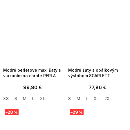
SUMMER SALE -35% ?
SUMMER SALE -35% ?
MMER35:35:EUR:P:f!2026-
G_SUMMER35:35:EUR:P:f!2026-
8-04-09:01,2026-08-10-
08-04-09:01,2026-08-10-
09:00
09:00
Modré perleťové maxi šaty s
Modré šaty s obálkovým
viazaním na chrbte PERLA
výstrihom SCARLETT
99,80 €
77,86 €
XS
S
M
L
XL
S
M
L
XL
2XL
–28 %
–29 %