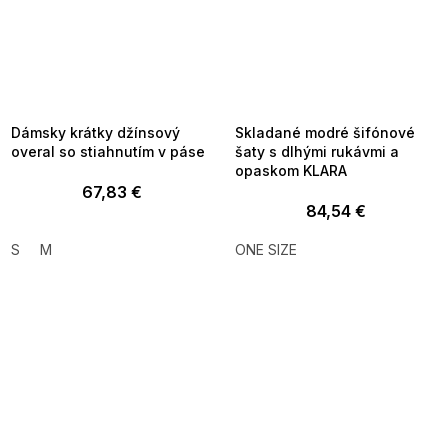
SUMMER SALE -35% ?
SUMMER SALE -35% ?
MMER35:35:EUR:P:f!2026-
G_SUMMER35:35:EUR:P:f!2026-
8-04-09:01,2026-08-10-
08-04-09:01,2026-08-10-
09:00
09:00
Dámsky krátky džínsový
Skladané modré šifónové
overal so stiahnutím v páse
šaty s dlhými rukávmi a
opaskom KLARA
67,83 €
84,54 €
S
M
ONE SIZE