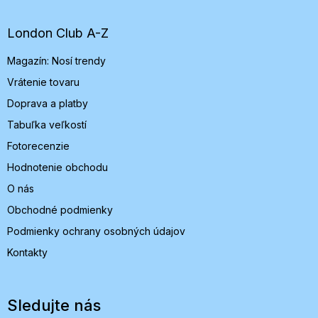
p
ä
t
London Club A-Z
i
Magazín: Nosí trendy
e
Vrátenie tovaru
Doprava a platby
Tabuľka veľkostí
Fotorecenzie
Hodnotenie obchodu
O nás
Obchodné podmienky
Podmienky ochrany osobných údajov
Kontakty
Sledujte nás