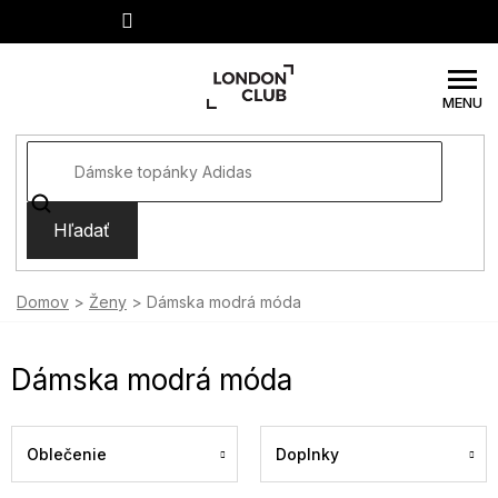
Prejsť
na
obsah
Hľadať
Domov
Ženy
Dámska modrá móda
Dámska modrá móda
Oblečenie
Doplnky