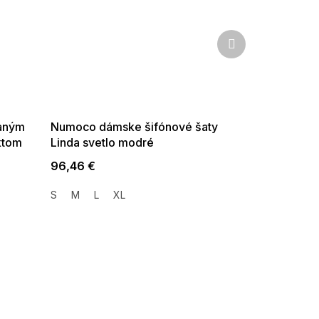
Ďalší
produkt
SUMMER SALE -35% ?
G_SUMMER35:35:EUR:P:f!2026-
08-04-09:01,2026-08-10-
09:00
daným
Numoco dámske šifónové šaty
ktom
Linda svetlo modré
96,46 €
S
M
L
XL