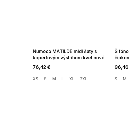
SUMMER SALE -35% ?
SUMMER 
G_SUMMER35:35:EUR:P:f!2026-
G_SUMMER35:
08-04-09:01,2026-08-10-
08-04-09:
09:00
Numoco MATILDE midi šaty s
Šifóno
kopertovým výstrihom kvetinové
čipko
modré s ružovými kvetmi
76,42 €
96,46
XS
S
M
L
XL
2XL
S
M