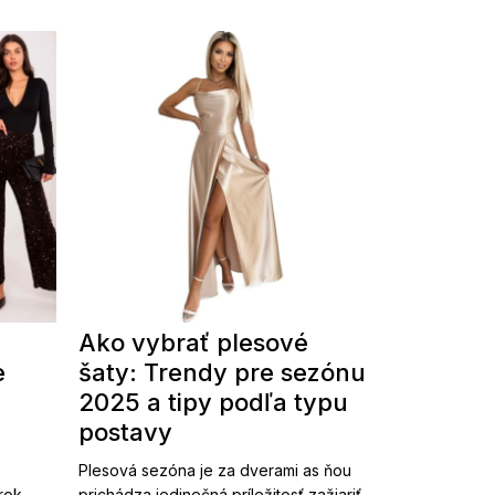
Ako vybrať plesové
e
šaty: Trendy pre sezónu
2025 a tipy podľa typu
postavy
Plesová sezóna je za dverami as ňou
 rok
prichádza jedinečná príležitosť zažiariť