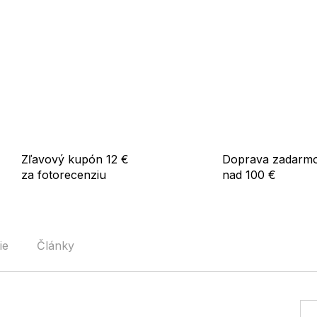
Zľavový kupón 12 €
Doprava zadarm
za fotorecenziu
nad 100 €
ie
Články