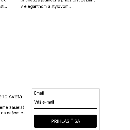
í...
v elegantnom a štýlovom...
Email
eho sveta
eme zasielať
 na našom e-
PRIHLÁSIŤ SA