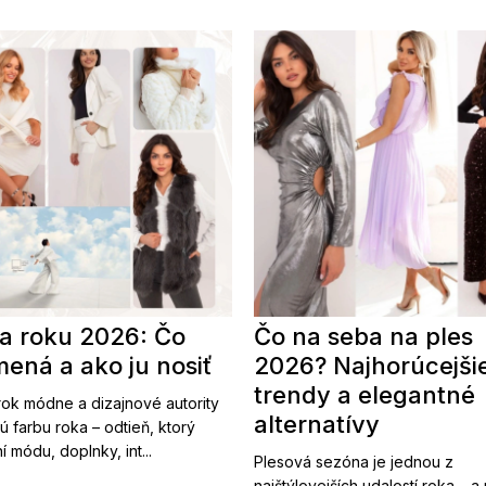
a roku 2026: Čo
Čo na seba na ples
ená a ako ju nosiť
2026? Najhorúcejši
trendy a elegantné
ok módne a dizajnové autority
alternatívy
ú farbu roka – odtieň, ktorý
í módu, doplnky, int...
Plesová sezóna je jednou z
najštýlovejších udalostí roka – a