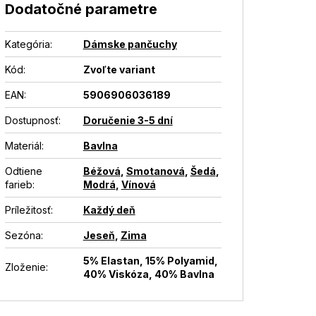
Dodatočné parametre
Kategória
:
Dámske pančuchy
Kód:
Zvoľte variant
EAN
:
5906906036189
Dostupnosť
:
Doručenie 3-5 dní
Materiál
:
Bavlna
Odtiene
Béžová
,
Smotanová
,
Šedá
,
farieb
:
Modrá
,
Vínová
Príležitosť
:
Každý deň
Sezóna
:
Jeseň
,
Zima
5% Elastan, 15% Polyamid,
Zloženie
:
40% Viskóza, 40% Bavlna