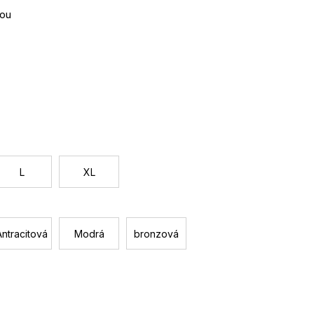
zou
Jednotková
cena:
L
XL
Antracitová
Modrá
bronzová