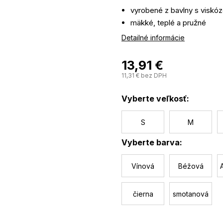
vyrobené z bavlny s viskó
mäkké, teplé a pružné
rebrovaný vzor
Detailné informácie
13,91 €
11,31 € bez DPH
Vyberte veľkosť:
S
M
Vyberte barva:
Vínová
Béžová
čierna
smotanová