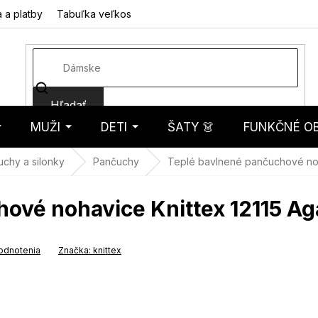
 a platby
Tabuľka veľkostí
Fotorecenzie
Hodnotenie obcho
Hľadať
MUŽI
DETI
ŠATY 👗
FUNKČNÉ OB
košík
chy a silonky
Pančuchy
Teplé bavlnené pančuchové noha
ové nohavice Knittex 12115 Ag
odnotenia
Značka:
knittex