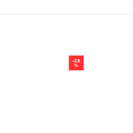
–28
%