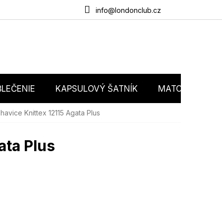
du
O nás
Obchodné podmienky
Podmienky ochrany osobný
info@londonclub.cz
LEČENIE
KAPSULOVÝ ŠATNÍK
MATCHY MATC
vice Knittex 12115 Agata Plus
ata Plus