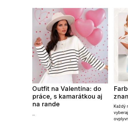
Outfit na Valentína: do
Farb
práce, s kamarátkou aj
znam
na rande
Každý r
vyberaj
...
ovplyvn