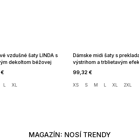
SALE -35% ?
SUMMER SALE -35% ?
35:EUR:P:f!2026-
G_SUMMER35:35:EUR:P:f!2026-
01,2026-08-10-
08-04-09:01,2026-08-10-
09:00
09:00
vé vzdušné šaty LINDA s
Dámske midi šaty s prekla
vým dekoltom béžovej
výstrihom a trblietavým efe
svetlo modrej
 €
99,32 €
L
XL
XS
S
M
L
XL
2XL
MAGAZÍN: NOSÍ TRENDY