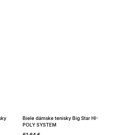
SUMMER SALE -35% ?
G_SUMMER35:35:EUR:P:f!2026-
08-04-09:01,2026-08-10-
09:00
sky
Biele dámske tenisky Big Star HI-
POLY SYSTEM
61,64 €