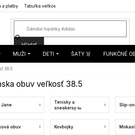
 a platby
Tabuľka veľkostí
Fotorecenzie
Hodnotenie obcho
Hľadať
MUŽI
DETI
ŠATY 👗
FUNKČNÉ OB
košík
ť 38.5
ska obuv veľkosť 38.5
Tenisky a
 Jane
Slip-on
sneakersy 👟
ková obuv
Kovbojky
Mokasí