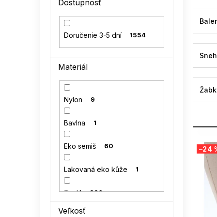
Dostupnosť
l
Baler
Doručenie 3-5 dní
1554
Sneh
Materiál
Žabk
Nylon
9
Bavlna
1
V
Eko semiš
60
–24 
ý
p
Lakovaná eko kůže
1
i
s
Textil
326
p
r
Veľkosť
o
Semiš
69