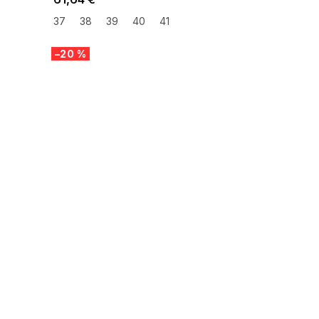
37
38
39
40
41
–20 %
SUMMER SALE -35% ?
G_SUMMER35:35:EUR:P:f!2026-