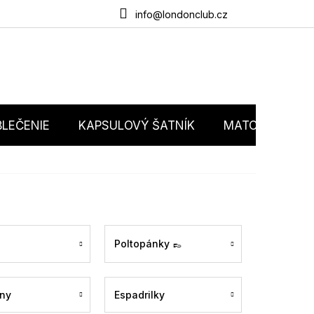
du
O nás
Obchodné podmienky
Podmienky ochrany osobný
info@londonclub.cz
LEČENIE
KAPSULOVÝ ŠATNÍK
MATCHY MATC
Poltopánky 👞
ny
Espadrilky