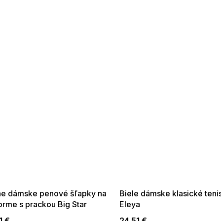
 SALE -35% ?
SUMMER SALE -35% ?
:35:EUR:P:f!2026-
G_SUMMER35:35:EUR:P:f!2026-
:01,2026-08-10-
08-04-09:01,2026-08-10-
09:00
09:00
ne dámske penové šľapky na
Biele dámske klasické teni
orme s prackou Big Star
Eleya
1 €
24,51 €