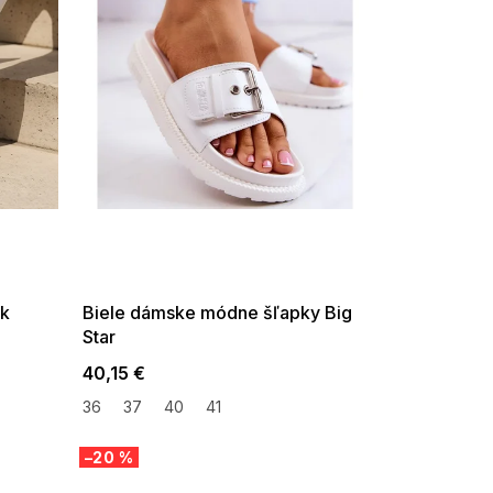
SUMMER SALE -35% ?
G_SUMMER35:35:EUR:P:f!2026-
08-04-09:01,2026-08-10-
09:00
ck
Biele dámske módne šľapky Big
Star
40,15 €
36
37
40
41
–20 %