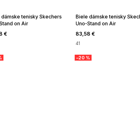
:01,2026-08-10-
08-04-09:01,2026-08-10-
09:00
09:00
e dámske tenisky Skechers
Biele dámske tenisky Skec
Stand on Air
Uno-Stand on Air
8 €
83,58 €
41
%
–20 %