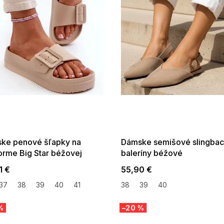
 SALE -35% ?
SUMMER SALE -35% ?
:35:EUR:P:f!2026-
G_SUMMER35:35:EUR:P:f!2026-
:01,2026-08-10-
08-04-09:01,2026-08-10-
09:00
09:00
ke penové šľapky na
Dámske semišové slingba
forme Big Star béžovej
baleríny béžové
1 €
55,90 €
37
38
39
40
41
38
39
40
%
–20 %