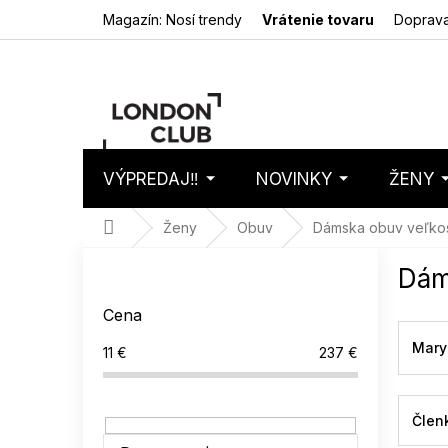
Prejsť
Magazín: Nosí trendy
Vrátenie tovaru
Doprava
na
obsah
VÝPREDAJ‼️
NOVINKY
ŽENY
Nákupný
Prázdny 
košík
Domov
Ženy
Obuv
Dámska obuv veľkos
B
Dám
o
č
Cena
n
ý
Mary
11
€
237
€
p
a
n
Člen
e