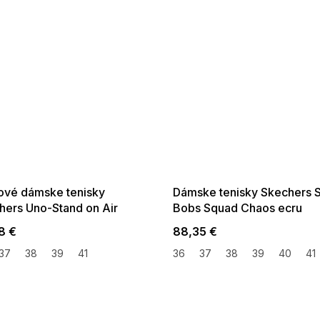
 SALE -35% ?
SUMMER SALE -35% ?
:35:EUR:P:f!2026-
G_SUMMER35:35:EUR:P:f!2026-
:01,2026-08-10-
08-04-09:01,2026-08-10-
09:00
09:00
ové dámske tenisky
Dámske tenisky Skechers S
hers Uno-Stand on Air
Bobs Squad Chaos ecru
8 €
88,35 €
37
38
39
41
36
37
38
39
40
41