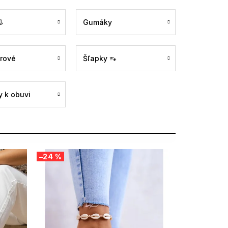

Gumáky
rové
Šľapky 👡
 k obuvi
–24 %