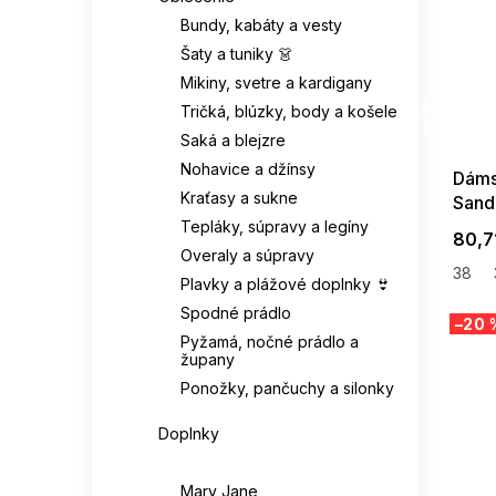
Pravá kůže / syntetika
Bundy, kabáty a vesty
KAPPA
11
43
21
Svršek: eko-semiš
1
Šaty a tuniky 👗
Mikiny, svetre a kardigany
KAPS
1
SUMMER
43 1/3
7
Textil / syntetika
3
G_SUMMER35
Tričká, blúzky, body a košele
08-04-09
keen
3
Saká a blejzre
43,5
1
Svršek: syntetika / eko-
Nohavice a džínsy
4
Dáms
semiš
Kesi
197
Kraťasy a sukne
Sand
44
31
Tepláky, súpravy a legíny
Syntetický materiál
80,7
LEE COOPER
3
3
(eva)
44,5
8
Overaly a súpravy
38
Plavky a plážové doplnky 👙
LEVI'S
22
Syntetika (eko kůže)
44 2/3
8
1
Spodné prádlo
–20 
Pyžamá, nočné prádlo a
LOTTO
10
župany
Syntetika (eko-kůže)
45
16
1
Ponožky, pančuchy a silonky
MERRELL
14
Textilie/eco kůže
45 1/3
7
1
Doplnky
MIZUNO
4
Obuv
Snytetickký materiál
45,5
4
1
Mary Jane