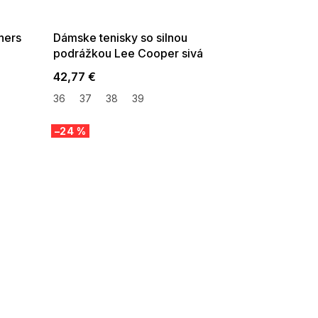
08-04-09:01,2026-08-10-
09:00
hers
Dámske tenisky so silnou
podrážkou Lee Cooper sivá
42,77 €
36
37
38
39
–24 %