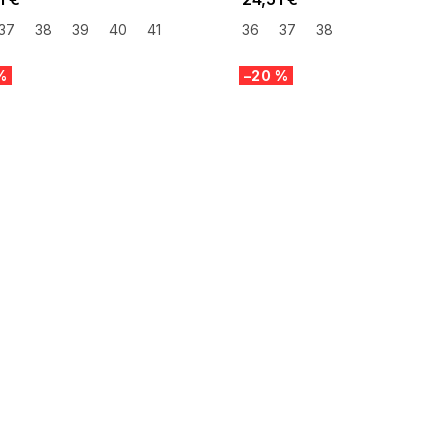
37
38
39
40
41
36
37
38
%
–20 %
 SALE -35% ?
SUMMER SALE -35% ?
:35:EUR:P:f!2026-
G_SUMMER35:35:EUR:P:f!2026-