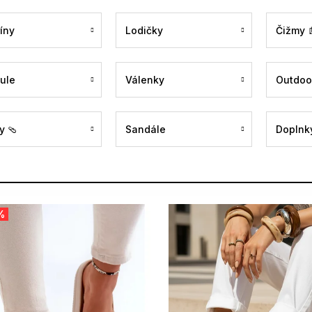
íny
Lodičky
Čižmy 
ule
Válenky
Outdoo
y 🩴
Sandále
Doplnky
%