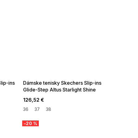
SUMMER SALE -35% ?
G_SUMMER35:35:EUR:P:f!2026-
08-04-09:01,2026-08-10-
09:00
lip-ins
Dámske tenisky Skechers Slip-ins
Glide-Step Altus Starlight Shine
bielo-zlaté
126,52 €
36
37
38
–20 %