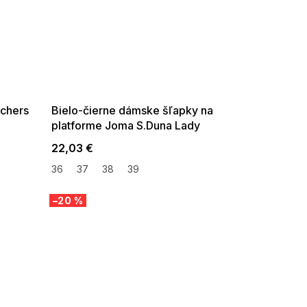
SUMMER SALE -35% ?
G_SUMMER35:35:EUR:P:f!2026-
08-04-09:01,2026-08-10-
09:00
echers
Bielo-čierne dámske šľapky na
platforme Joma S.Duna Lady
2502
22,03 €
36
37
38
39
–20 %