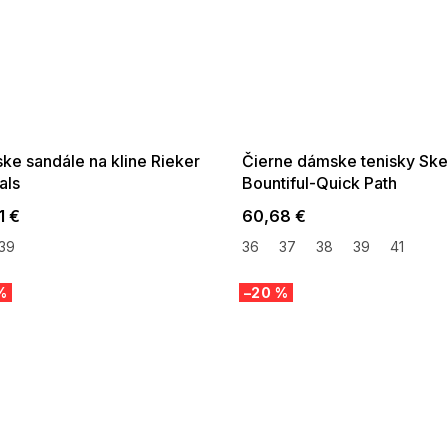
 SALE -35% ?
SUMMER SALE -35% ?
:35:EUR:P:f!2026-
G_SUMMER35:35:EUR:P:f!2026-
:01,2026-08-10-
08-04-09:01,2026-08-10-
09:00
09:00
ke sandále na kline Rieker
Čierne dámske tenisky Sk
als
Bountiful-Quick Path
1 €
60,68 €
39
36
37
38
39
41
%
–20 %