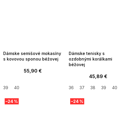
SUMMER SALE -35% ?
SUMMER SALE -35% ?
MMER35:35:EUR:P:f!2026-
G_SUMMER35:35:EUR:P:f!2026-
8-04-09:01,2026-08-10-
08-04-09:01,2026-08-10-
09:00
09:00
Dámske semišové mokasíny
Dámske tenisky s
s kovovou sponou béžovej
ozdobnými korálkami
béžovej
55,90 €
45,89 €
39
40
36
37
38
39
40
–24 %
–24 %