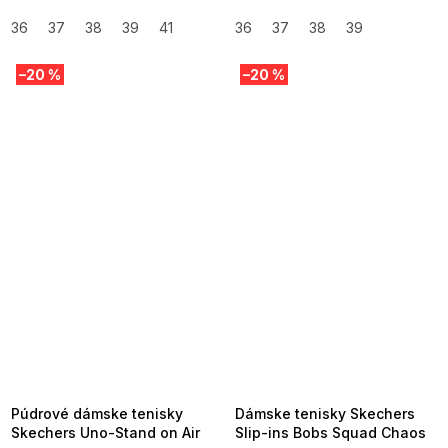
36
37
38
39
41
36
37
38
39
–20 %
–20 %
SUMMER SALE -35% ?
SUMMER SALE -35% ?
MMER35:35:EUR:P:f!2026-
G_SUMMER35:35:EUR:P:f!2026-
8-04-09:01,2026-08-10-
08-04-09:01,2026-08-10-
09:00
09:00
Púdrové dámske tenisky
Dámske tenisky Skechers
Skechers Uno-Stand on Air
Slip-ins Bobs Squad Chaos