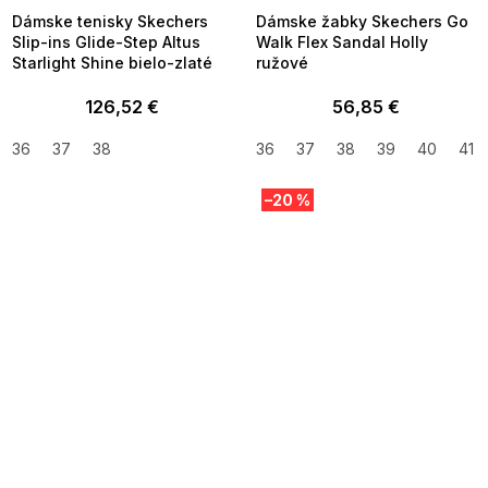
Dámske tenisky Skechers
Dámske žabky Skechers Go
Slip-ins Glide-Step Altus
Walk Flex Sandal Holly
Starlight Shine bielo-zlaté
ružové
126,52 €
56,85 €
36
37
38
36
37
38
39
40
41
–20 %