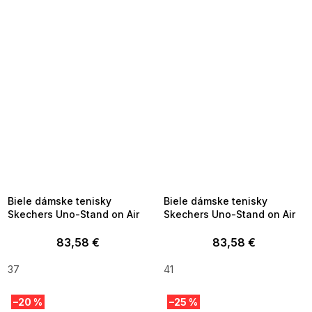
SUMMER SALE -35% ?
SUMMER SALE -35% ?
MMER35:35:EUR:P:f!2026-
G_SUMMER35:35:EUR:P:f!2026-
8-04-09:01,2026-08-10-
08-04-09:01,2026-08-10-
09:00
09:00
Biele dámske tenisky
Biele dámske tenisky
Skechers Uno-Stand on Air
Skechers Uno-Stand on Air
83,58 €
83,58 €
37
41
–20 %
–25 %