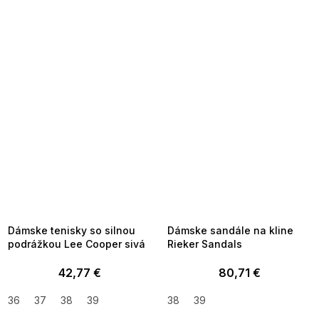
SUMMER SALE -35% ?
SUMMER SALE -35% ?
MMER35:35:EUR:P:f!2026-
G_SUMMER35:35:EUR:P:f!2026-
8-04-09:01,2026-08-10-
08-04-09:01,2026-08-10-
09:00
09:00
Dámske tenisky so silnou
Dámske sandále na kline
podrážkou Lee Cooper sivá
Rieker Sandals
42,77 €
80,71 €
36
37
38
39
38
39