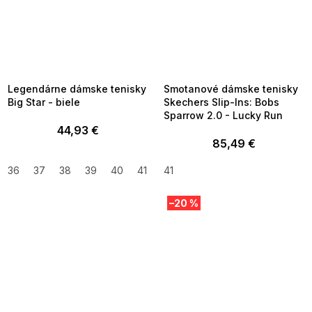
SUMMER SALE -35% ?
SUMMER SALE -35% ?
MMER35:35:EUR:P:f!2026-
G_SUMMER35:35:EUR:P:f!2026-
8-04-09:01,2026-08-10-
08-04-09:01,2026-08-10-
09:00
09:00
Legendárne dámske tenisky
Smotanové dámske tenisky
Big Star - biele
Skechers Slip-Ins: Bobs
Sparrow 2.0 - Lucky Run
44,93 €
85,49 €
36
37
38
39
40
41
41
–20 %