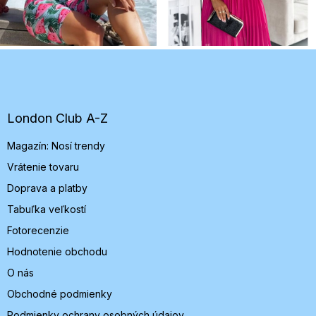
Z
á
p
ä
t
London Club A-Z
i
Magazín: Nosí trendy
e
Vrátenie tovaru
Doprava a platby
Tabuľka veľkostí
Fotorecenzie
Hodnotenie obchodu
O nás
Obchodné podmienky
Podmienky ochrany osobných údajov