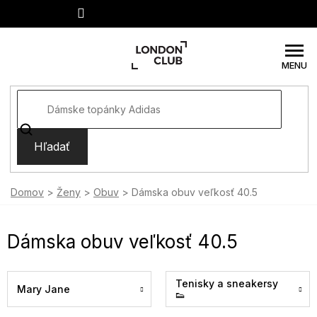
Prejsť
na
obsah
Hľadať
Domov
Ženy
Obuv
Dámska obuv veľkosť 40.5
Dámska obuv veľkosť 40.5
Tenisky a sneakersy
Mary Jane
👟