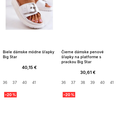
SUMMER SALE -35% ?
SUMMER SALE -35% ?
MMER35:35:EUR:P:f!2026-
G_SUMMER35:35:EUR:P:f!2026-
8-04-09:01,2026-08-10-
08-04-09:01,2026-08-10-
09:00
09:00
Biele dámske módne šľapky
Čierne dámske penové
Big Star
šľapky na platforme s
prackou Big Star
40,15 €
30,61 €
36
37
40
41
36
37
38
39
40
41
–20 %
–20 %