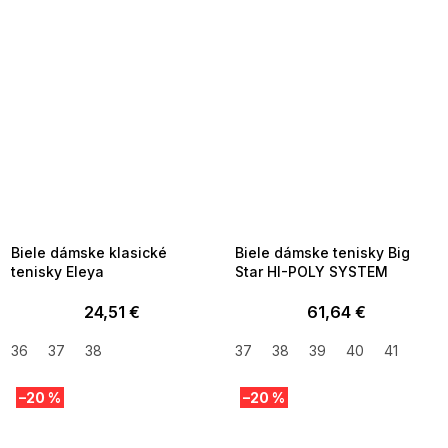
SUMMER SALE -35% ?
SUMMER SALE -35% ?
MMER35:35:EUR:P:f!2026-
G_SUMMER35:35:EUR:P:f!2026-
8-04-09:01,2026-08-10-
08-04-09:01,2026-08-10-
09:00
09:00
Biele dámske klasické
Biele dámske tenisky Big
tenisky Eleya
Star HI-POLY SYSTEM
24,51 €
61,64 €
36
37
38
37
38
39
40
41
–20 %
–20 %