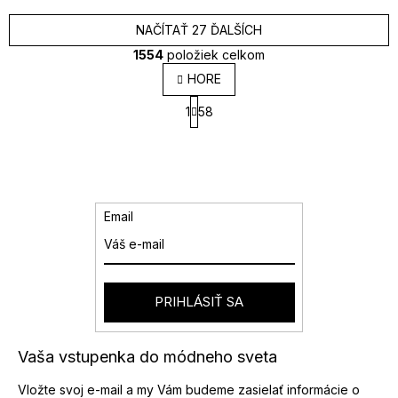
NAČÍTAŤ 27 ĎALŠÍCH
1554
položiek celkom
O
HORE
v
S
l
1
58
t
á
r
d
á
a
n
k
c
o
i
v
e
Email
a
p
n
r
i
v
e
k
y
PRIHLÁSIŤ SA
v
ý
p
Vaša vstupenka do módneho sveta
i
s
Vložte svoj e-mail a my Vám budeme zasielať informácie o