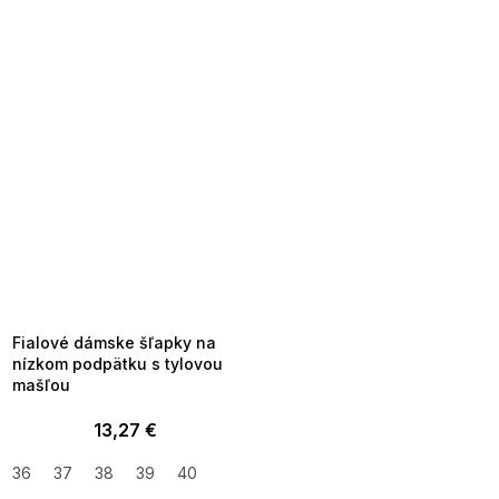
SUMMER SALE -35% ?
MMER35:35:EUR:P:f!2026-
8-04-09:01,2026-08-10-
09:00
Fialové dámske šľapky na
nízkom podpätku s tylovou
mašľou
13,27 €
36
37
38
39
40