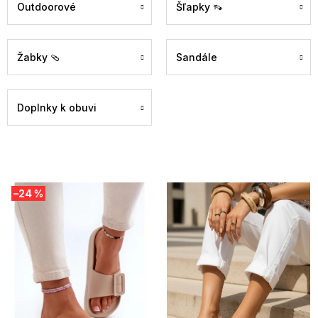
Outdoorové
Šľapky 👡
Žabky 🩴
Sandále
Doplnky k obuvi
V
–24 %
ý
p
i
s
p
r
o
d