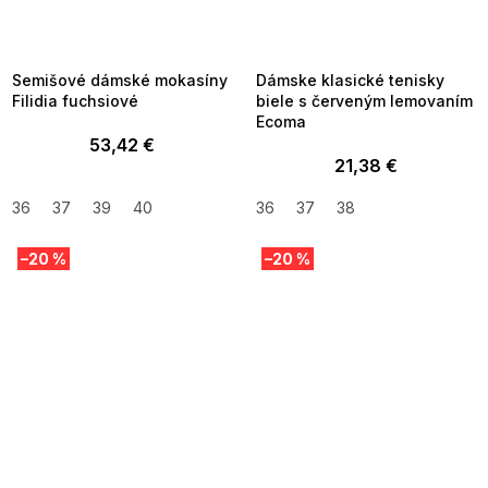
SUMMER SALE -35% ?
SUMMER SALE -35% ?
MMER35:35:EUR:P:f!2026-
G_SUMMER35:35:EUR:P:f!2026-
8-04-09:01,2026-08-10-
08-04-09:01,2026-08-10-
09:00
09:00
Semišové dámské mokasíny
Dámske klasické tenisky
Filidia fuchsiové
biele s červeným lemovaním
Ecoma
53,42 €
21,38 €
36
37
39
40
36
37
38
–20 %
–20 %