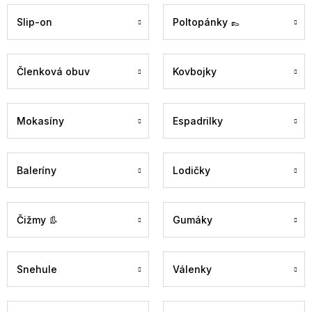
Slip-on
Poltopánky 👞
Členková obuv
Kovbojky
Mokasíny
Espadrilky
Baleríny
Lodičky
Čižmy 👢
Gumáky
Snehule
Válenky