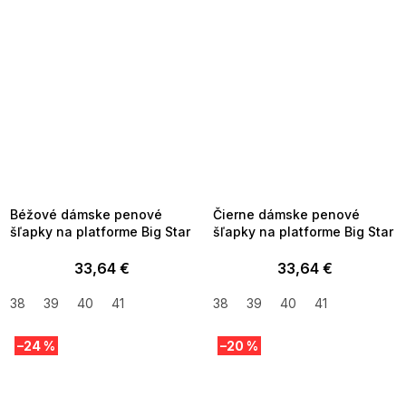
SUMMER SALE -35% ?
SUMMER SALE -35% ?
MMER35:35:EUR:P:f!2026-
G_SUMMER35:35:EUR:P:f!2026-
8-04-09:01,2026-08-10-
08-04-09:01,2026-08-10-
09:00
09:00
Béžové dámske penové
Čierne dámske penové
šľapky na platforme Big Star
šľapky na platforme Big Star
33,64 €
33,64 €
38
39
40
41
38
39
40
41
–24 %
–20 %