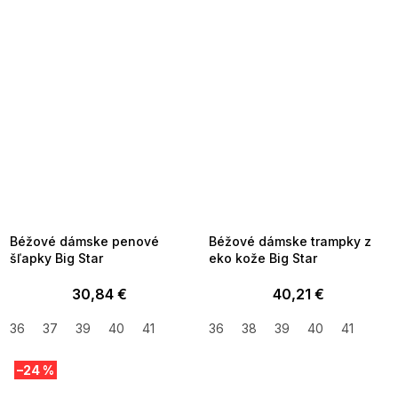
SUMMER SALE -35% ?
SUMMER SALE -35% ?
MMER35:35:EUR:P:f!2026-
G_SUMMER35:35:EUR:P:f!2026-
8-04-09:01,2026-08-10-
08-04-09:01,2026-08-10-
09:00
09:00
Béžové dámske penové
Béžové dámske trampky z
šľapky Big Star
eko kože Big Star
30,84 €
40,21 €
36
37
39
40
41
36
38
39
40
41
–24 %