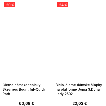
–20 %
–24 %
SUMMER SALE -35% ?
SUMMER SALE -35% ?
MMER35:35:EUR:P:f!2026-
G_SUMMER35:35:EUR:P:f!2026-
8-04-09:01,2026-08-10-
08-04-09:01,2026-08-10-
09:00
09:00
Čierne dámske tenisky
Bielo-čierne dámske šľapky
Skechers Bountiful-Quick
na platforme Joma S.Duna
Path
Lady 2502
60,68 €
22,03 €