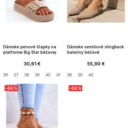
u
k
t
o
v
SUMMER SALE -35% ?
SUMMER SALE -35% ?
MMER35:35:EUR:P:f!2026-
G_SUMMER35:35:EUR:P:f!2026-
8-04-09:01,2026-08-10-
08-04-09:01,2026-08-10-
09:00
09:00
Dámske penové šľapky na
Dámske semišové slingback
platforme Big Star béžovej
baleríny béžové
30,61 €
55,90 €
36
37
38
39
40
41
38
39
40
–24 %
–24 %