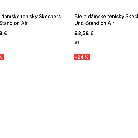
:01,2026-08-10-
08-04-09:01,2026-08-10-
09:00
09:00
e dámske tenisky Skechers
Biele dámske tenisky Skec
Stand on Air
Uno-Stand on Air
8 €
83,58 €
41
%
–24 %