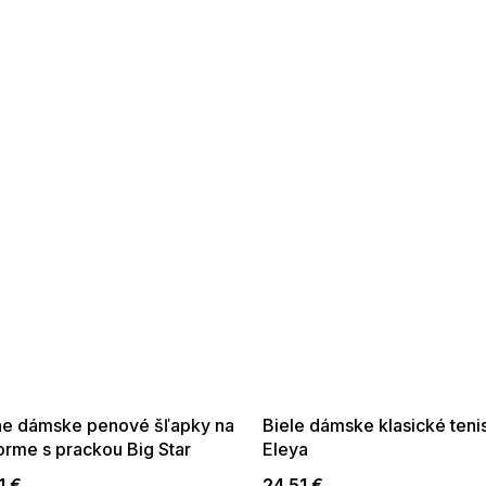
 SALE -35% ?
SUMMER SALE -35% ?
:35:EUR:P:f!2026-
G_SUMMER35:35:EUR:P:f!2026-
:01,2026-08-10-
08-04-09:01,2026-08-10-
09:00
09:00
ne dámske penové šľapky na
Biele dámske klasické teni
orme s prackou Big Star
Eleya
1 €
24,51 €