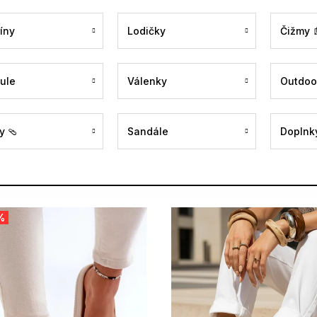
íny
Lodičky
Čižmy 
ule
Válenky
Outdoo
y 🩴
Sandále
Doplnky
%