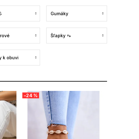

Gumáky
rové
Šľapky 👡
 k obuvi
–24 %