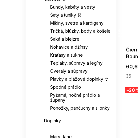
Pravá kůže / syntetika
Bundy, kabáty a vesty
KAPPA
11
43
21
Svršek: eko-semiš
1
Šaty a tuniky 👗
Mikiny, svetre a kardigany
KAPS
1
SUMMER
43 1/3
7
Textil / syntetika
3
G_SUMMER35
Tričká, blúzky, body a košele
08-04-09
keen
3
Saká a blejzre
43,5
1
Svršek: syntetika / eko-
Nohavice a džínsy
4
Čier
semiš
Kesi
193
Kraťasy a sukne
Bount
44
31
Tepláky, súpravy a legíny
Syntetický materiál
60,6
LEE COOPER
3
3
(eva)
44,5
8
Overaly a súpravy
36
Plavky a plážové doplnky 👙
LEVI'S
21
Syntetika (eko kůže)
44 2/3
8
1
Spodné prádlo
–20 
Pyžamá, nočné prádlo a
LOTTO
10
župany
Syntetika (eko-kůže)
45
15
1
Ponožky, pančuchy a silonky
MERRELL
14
Textilie/eco kůže
45 1/3
7
1
Doplnky
MIZUNO
4
Obuv
Snytetickký materiál
45,5
4
1
Mary Jane