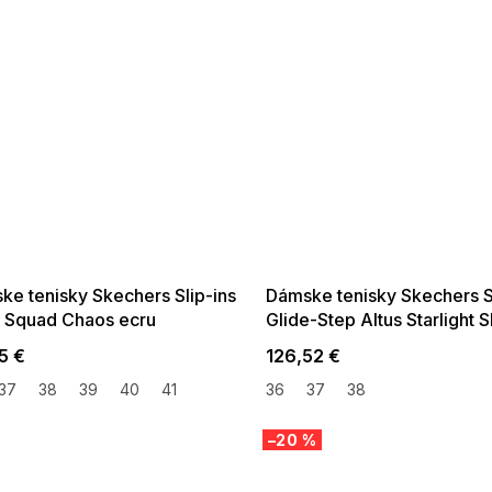
 SALE -35% ?
SUMMER SALE -35% ?
:35:EUR:P:f!2026-
G_SUMMER35:35:EUR:P:f!2026-
:01,2026-08-10-
08-04-09:01,2026-08-10-
09:00
09:00
ke tenisky Skechers Slip-ins
Dámske tenisky Skechers S
 Squad Chaos ecru
Glide-Step Altus Starlight 
bielo-zlaté
5 €
126,52 €
37
38
39
40
41
36
37
38
–20 %