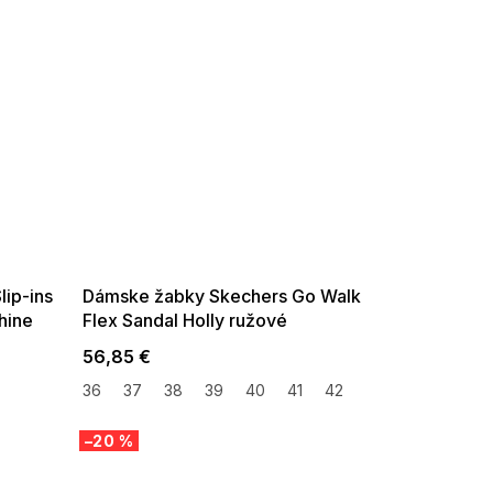
SUMMER SALE -35% ?
G_SUMMER35:35:EUR:P:f!2026-
08-04-09:01,2026-08-10-
09:00
lip-ins
Dámske žabky Skechers Go Walk
Shine
Flex Sandal Holly ružové
56,85 €
36
37
38
39
40
41
42
–20 %