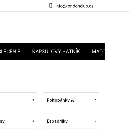
du
O nás
Obchodné podmienky
Podmienky ochrany osobný
info@londonclub.cz
LEČENIE
KAPSULOVÝ ŠATNÍK
MATCHY MATC
Poltopánky 👞
ny
Espadrilky