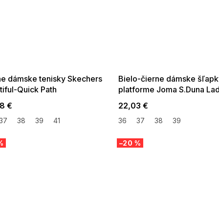
 SALE -35% ?
SUMMER SALE -35% ?
:35:EUR:P:f!2026-
G_SUMMER35:35:EUR:P:f!2026-
:01,2026-08-10-
08-04-09:01,2026-08-10-
09:00
09:00
ne dámske tenisky Skechers
Bielo-čierne dámske šľapk
iful-Quick Path
platforme Joma S.Duna La
2502
8 €
22,03 €
37
38
39
41
36
37
38
39
%
–20 %