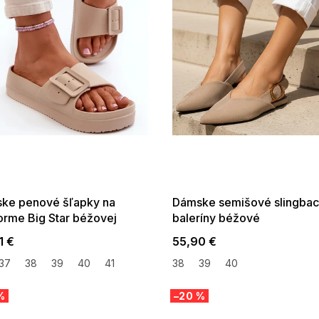
 SALE -35% ?
SUMMER SALE -35% ?
:35:EUR:P:f!2026-
G_SUMMER35:35:EUR:P:f!2026-
:01,2026-08-10-
08-04-09:01,2026-08-10-
09:00
09:00
ke penové šľapky na
Dámske semišové slingba
forme Big Star béžovej
baleríny béžové
1 €
55,90 €
37
38
39
40
41
38
39
40
%
–20 %