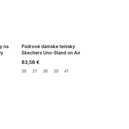
SUMMER SALE -35% ?
G_SUMMER35:35:EUR:P:f!2026-
08-04-09:01,2026-08-10-
09:00
y na
Púdrové dámske tenisky
dy
Skechers Uno-Stand on Air
83,58 €
36
37
38
39
41