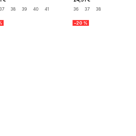
37
38
39
40
41
36
37
38
%
–20 %
 SALE -35% ?
SUMMER SALE -35% ?
:35:EUR:P:f!2026-
G_SUMMER35:35:EUR:P:f!2026-