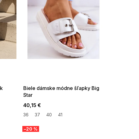
SUMMER SALE -35% ?
G_SUMMER35:35:EUR:P:f!2026-
08-04-09:01,2026-08-10-
09:00
ck
Biele dámske módne šľapky Big
Star
40,15 €
36
37
40
41
–20 %