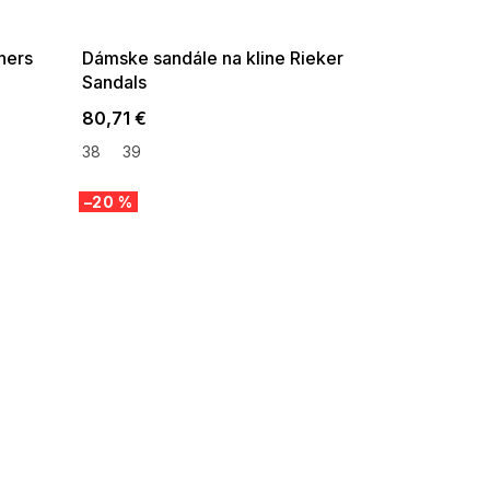
08-04-09:01,2026-08-10-
09:00
hers
Dámske sandále na kline Rieker
Sandals
80,71 €
38
39
–20 %