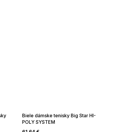
SUMMER SALE -35% ?
G_SUMMER35:35:EUR:P:f!2026-
08-04-09:01,2026-08-10-
09:00
sky
Biele dámske tenisky Big Star HI-
POLY SYSTEM
61,64 €