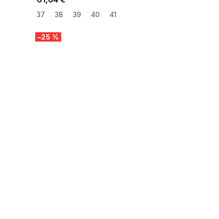
37
38
39
40
41
–25 %
SUMMER SALE -35% ?
G_SUMMER35:35:EUR:P:f!2026-