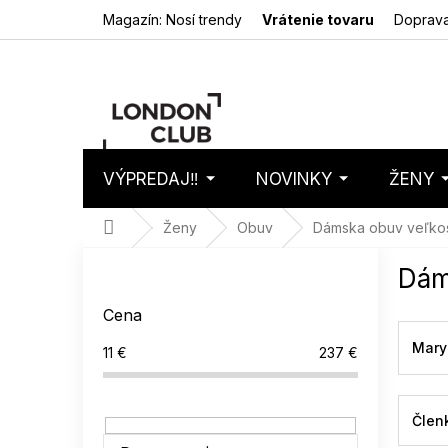
Prejsť
Magazín: Nosí trendy
Vrátenie tovaru
Doprava
na
obsah
VÝPREDAJ‼️
NOVINKY
ŽENY
Nákupný
Prázdny 
košík
Domov
Ženy
Obuv
Dámska obuv veľko
B
Dám
o
č
Cena
n
ý
Mary
11
€
237
€
p
a
n
Člen
e