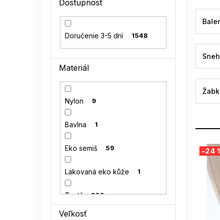
Dostupnosť
l
Baler
Doručenie 3-5 dní
1548
Sneh
Materiál
Žabk
Nylon
9
Bavlna
1
V
Eko semiš
59
–24 
ý
p
Lakovaná eko kůže
1
i
s
Textil
326
p
r
Veľkosť
o
Semiš
70