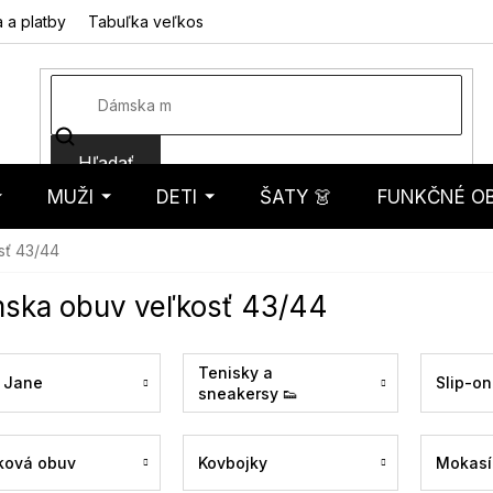
 a platby
Tabuľka veľkostí
Fotorecenzie
Hodnotenie obcho
Hľadať
MUŽI
DETI
ŠATY 👗
FUNKČNÉ OB
košík
sť 43/44
ska obuv veľkosť 43/44
Tenisky a
 Jane
Slip-on
sneakersy 👟
ková obuv
Kovbojky
Mokasí