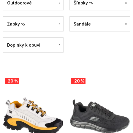
Outdoorové
Šľapky 👡
Žabky 🩴
Sandále
Doplnky k obuvi
V
–20 %
–20 %
ý
p
i
s
p
r
o
d