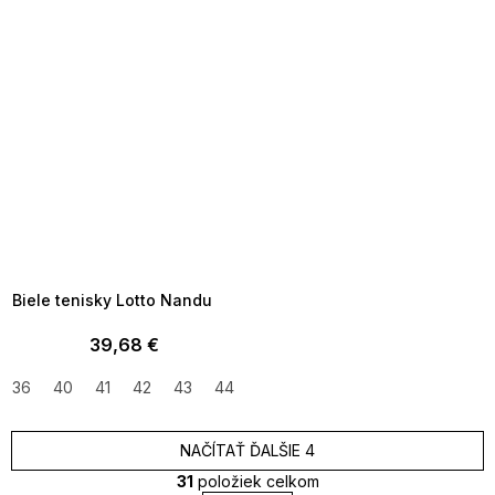
SUMMER SALE -35% ?
MMER35:35:EUR:P:f!2026-
8-04-09:01,2026-08-10-
09:00
Biele tenisky Lotto Nandu
39,68 €
36
40
41
42
43
44
45
46
NAČÍTAŤ ĎALŠIE 4
31
položiek celkom