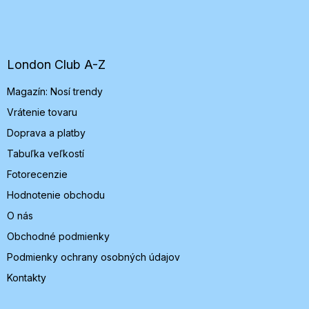
Z
á
p
ä
t
London Club A-Z
i
Magazín: Nosí trendy
e
Vrátenie tovaru
Doprava a platby
Tabuľka veľkostí
Fotorecenzie
Hodnotenie obchodu
O nás
Obchodné podmienky
Podmienky ochrany osobných údajov
Kontakty