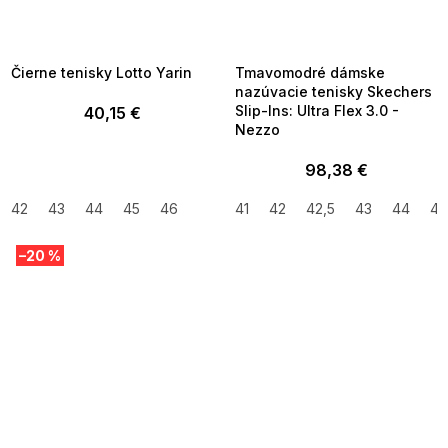
SUMMER SALE -35% ?
SUMMER SALE -35% ?
MMER35:35:EUR:P:f!2026-
G_SUMMER35:35:EUR:P:f!2026-
8-04-09:01,2026-08-10-
08-04-09:01,2026-08-10-
09:00
09:00
Čierne tenisky Lotto Yarin
Tmavomodré dámske
nazúvacie tenisky Skechers
Slip-Ins: Ultra Flex 3.0 -
40,15 €
Nezzo
98,38 €
42
43
44
45
46
41
42
42,5
43
44
45
–20 %