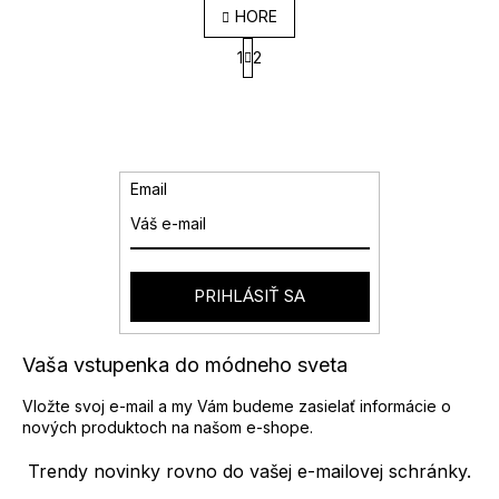
O
HORE
v
S
l
1
2
t
á
r
d
á
a
n
k
c
o
i
v
e
Email
a
p
n
r
i
v
e
k
y
PRIHLÁSIŤ SA
v
ý
p
Vaša vstupenka do módneho sveta
i
s
Vložte svoj e-mail a my Vám budeme zasielať informácie o
u
nových produktoch na našom e-shope.
Trendy novinky rovno do vašej e-mailovej schránky.