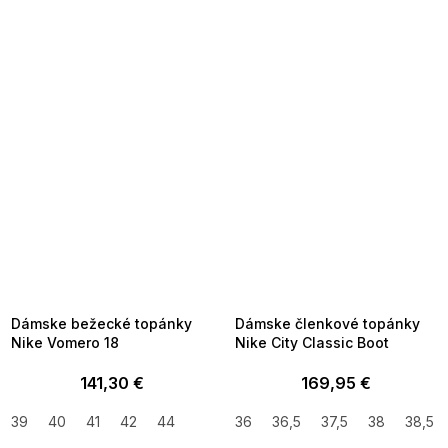
SUMMER SALE -35% ?
SUMMER SALE -35% ?
MMER35:35:EUR:P:f!2026-
G_SUMMER35:35:EUR:P:f!2026-
8-04-09:01,2026-08-10-
08-04-09:01,2026-08-10-
09:00
09:00
Dámske bežecké topánky
Dámske členkové topánky
Nike Vomero 18
Nike City Classic Boot
141,30 €
169,95 €
39
40
41
42
44
36
36,5
37,5
38
38,5