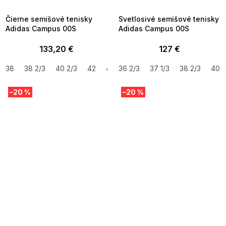
09:00
09:00
Čierne semišové tenisky
Svetlosivé semišové tenisky
Adidas Campus 00S
Adidas Campus 00S
133,20 €
127 €
38
38 2/3
40 2/3
42
42 2/3
36 2/3
43 1/3
37 1/3
44
38 2/3
44 2/3
40 2
45
–20 %
–20 %