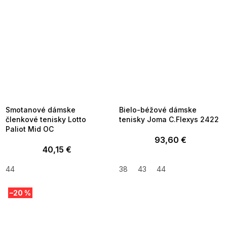
SUMMER SALE -35% ?
SUMMER SALE -35% ?
MMER35:35:EUR:P:f!2026-
G_SUMMER35:35:EUR:P:f!2026-
8-04-09:01,2026-08-10-
08-04-09:01,2026-08-10-
09:00
09:00
Smotanové dámske
Bielo-béžové dámske
členkové tenisky Lotto
tenisky Joma C.Flexys 2422
Paliot Mid OC
93,60 €
40,15 €
44
38
43
44
–20 %