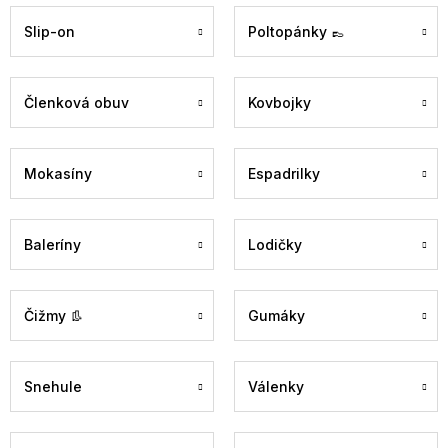
Slip-on
Poltopánky 👞
Členková obuv
Kovbojky
Mokasíny
Espadrilky
Baleríny
Lodičky
Čižmy 👢
Gumáky
Snehule
Válenky