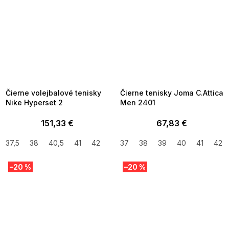
SUMMER SALE -35% ?
SUMMER SALE -35% ?
MMER35:35:EUR:P:f!2026-
G_SUMMER35:35:EUR:P:f!2026-
8-04-09:01,2026-08-10-
08-04-09:01,2026-08-10-
09:00
09:00
Čierne volejbalové tenisky
Čierne tenisky Joma C.Attica
Nike Hyperset 2
Men 2401
151,33 €
67,83 €
37,5
38
40,5
41
42
42,5
37
43
38
44
39
44,5
40
41
45
42
47
–20 %
–20 %