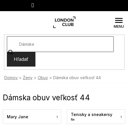
Prejsť
na
obsah
Hľadať
Domov
Ženy
Obuv
Dámska obuv veľkosť 44
Dámska obuv veľkosť 44
Tenisky a sneakersy
Mary Jane
👟