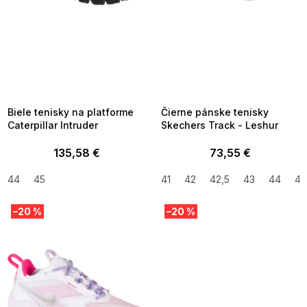
u
k
t
o
v
SUMMER SALE -35% ?
SUMMER SALE -35% ?
MMER35:35:EUR:P:f!2026-
G_SUMMER35:35:EUR:P:f!2026-
8-04-09:01,2026-08-10-
08-04-09:01,2026-08-10-
09:00
09:00
Biele tenisky na platforme
Čierne pánske tenisky
Caterpillar Intruder
Skechers Track - Leshur
135,58 €
73,55 €
44
45
41
42
42,5
43
44
45
–20 %
–20 %