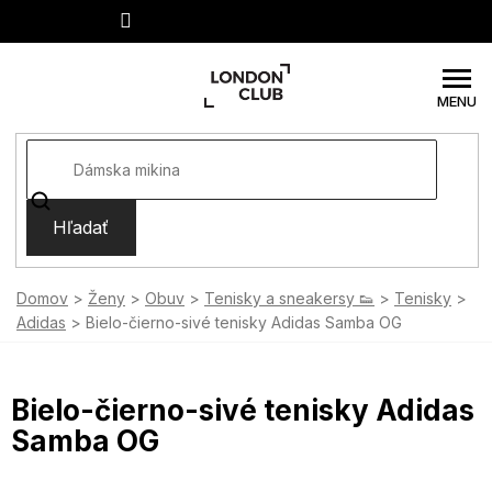
Prejsť
na
obsah
Hľadať
Domov
Ženy
Obuv
Tenisky a sneakersy 👟
Tenisky
Adidas
Bielo-čierno-sivé tenisky Adidas Samba OG
Bielo-čierno-sivé tenisky Adidas
Samba OG
SUMMER SALE -35% ?
FLASH SALE -35% ?
MMER35:35:EUR:P:f!2026-
G_FLS35:35:EUR:P:f!2026-