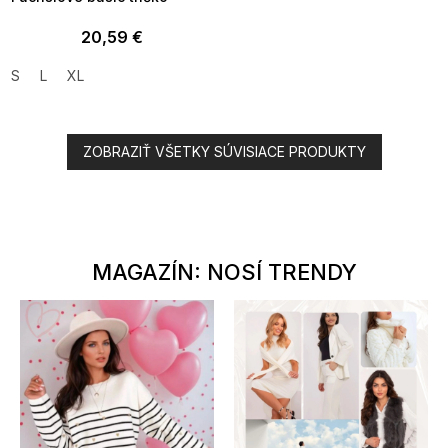
20,59 €
S
L
XL
ZOBRAZIŤ VŠETKY SÚVISIACE PRODUKTY
MAGAZÍN: NOSÍ TRENDY