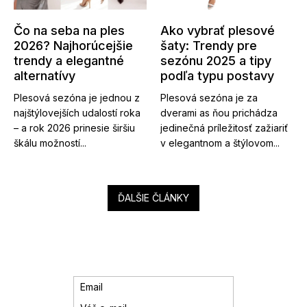
Čo na seba na ples
Ako vybrať plesové
2026? Najhorúcejšie
šaty: Trendy pre
trendy a elegantné
sezónu 2025 a tipy
alternatívy
podľa typu postavy
Plesová sezóna je jednou z
Plesová sezóna je za
najštýlovejších udalostí roka
dverami as ňou prichádza
– a rok 2026 prinesie širšiu
jedinečná príležitosť zažiariť
škálu možností...
v elegantnom a štýlovom...
ĎALŠIE ČLÁNKY
Email