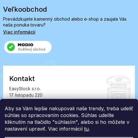
Veľkoobchod
Prevádzkujete kamenný obchod alebo e-shop a zaujala Vás
naša ponuka tovaru?
Viac informácií
Kontakt
EasyStock s.r.o.
17. listopadu 220
549 41 Červený Kostelec
IČ: 07727402, DIČ: CZ07727402
Aby sa Vám lepšie nakupovali naše trendy, treba udeliť
súhlas so spracovaním cookies. Súhlas udelíte
info@londonclub.sk
kliknutím na tlačidlo "súhlasím", alebo si ho môžete v
nastavení upraviť. Viac informácií
tu
.