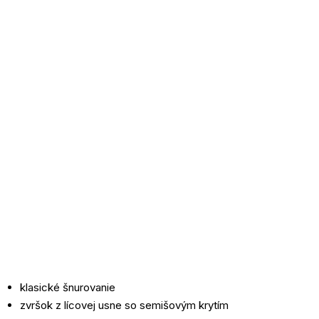
klasické šnurovanie
zvršok z lícovej usne so semišovým krytím