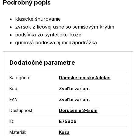
Podrobný popis
klasické šnurovanie
zvršok z lícovej usne so semišovým krytím
podšívka zo syntetickej kože
gumová podošva aj medzipodrážka
Dodatočné parametre
Kategória
:
Dámske tenisky Adidas
Kód:
Zvoľte variant
EAN
:
Zvoľte variant
Dostupnosť
:
Doručenie 3-5 dní
ID
:
B75806
Materiál
:
Koža