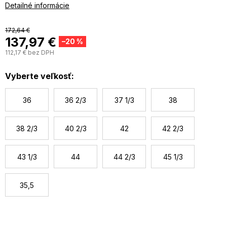
podšívka zo syntetickej kože
Detailné informácie
gumová podošva aj medzipodrážka
172,64 €
137,97 €
–20 %
112,17 € bez DPH
J
c
Vyberte veľkosť:
36
36 2/3
37 1/3
38
38 2/3
40 2/3
42
42 2/3
43 1/3
44
44 2/3
45 1/3
35,5